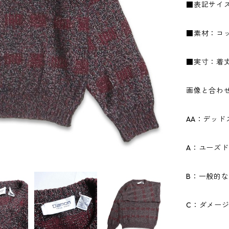
■表記サイズ
■素材：コッ
■実寸：着丈6
画像と合わ
AA：デッ
A：ユーズ
B：一般的
C：ダメー