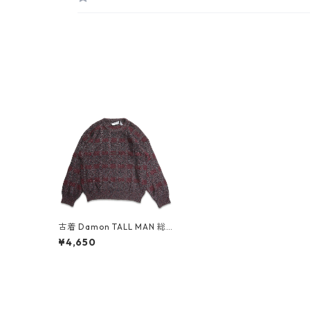
古着 Damon TALL MAN 総
柄 コットン ウール ニット
¥4,650
セーター 表記：2XLT gd4
08552n w60216