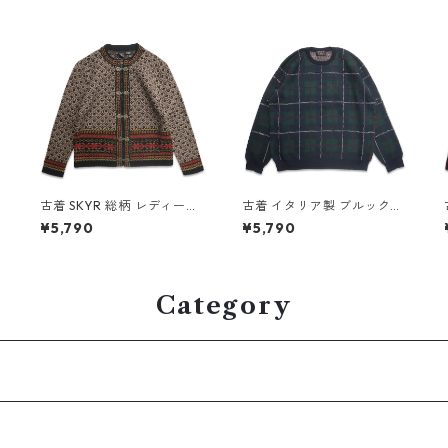
R
古着 SKYR 総柄 レディース
古着 イタリア製 ブルックス
ウール カーディガン セータ
ブラザーズ Brooks brother
¥5,790
¥5,790
ー 表記：S gd408539n w
s ウールニット セーター チ
2
60214
ェック 表記：XL gd40855
3n w60216
Category