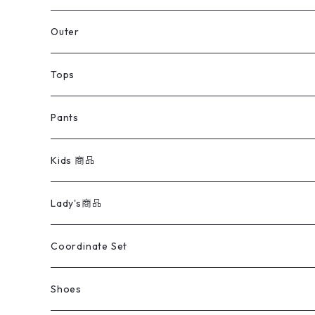
アウター
Jacket
Outer
デニムジャケット
トップス
Tee
コート
Tops
ミリタリージャケット
半袖シャツ
パンツ
Sweat Shirts
デニムジャケット
Tシャツ
Pants
スイングトップ
長袖シャツ
デニムパンツ
REVERSE WEAVE
レディース
Pants
ミリタリージャケット
長袖シャツ
デニムパンツ
Kids 商品
カバーオール
Tシャツ・ロンT
ミリタリーパンツ
アウター
ブランドシャツ
501,505
キッズ
Shirts
スウィングトップ
半袖シャツ
ミリタリーパンツ
Vintage
Lady's商品
アウトドア
ポロシャツ
ワークパンツ
トップス
ストライプシャツ
バギーズデニム
アウター
Tops
ライフスタイル雑貨
Ladies
アウトドアナイロンジャケット
ポロシャツ
チノパンツ
Tops
Tシャツ
Coordinate Set
ウールジャケット
スウェット・トレーナー
コーデュロイパンツ
ボトムス
コーデュロイシャツ
フレアデニム
トップス
Pants
ラグ・ブランケット
ブランド
Sweater
スポーツナイロンジャケット
スウェット・パーカ
イージーパンツ
Pants
ブラウス／シャツ／デザイントップス
Shoes
コート
パーカー