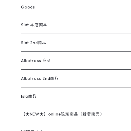
スウェットパンツ
ワンピース
スウェードシャツ
ブラックデニム
ボトムス
ラルフローレン
プリントスウェット
長袖
Goods
ワークジャケット
ベスト
スラックス
ベスト／キャミソール
22cm以下
Goods
ナイロンジャケット
セーター・カーディガン
ジャージパンツ
ウールシャツ
ワンピース
リーバイス
ロゴスウェット
半袖
Military
テーラードジャケット
セーター・カーディガン
ワークパンツ
スウェット
22.5cm
バンダナ
Slat 本店商品
ダウンジャケット・ベスト
スラックス
リネンシャツ
ロンパース
エルエルビーン
無地スウェット
アランセーター
ウールジャケット
フリース
コーデュロイパンツ
ニット
23cm
Outer
Slat 2nd商品
ベスト
オーバーオール・つなぎ
柄シャツ
アディダス
キャラスウェット
ウールセーター
ダウンジャケット
オーバーオール・つなぎ
ジャケット
23.5cm
Tee
アウター
Albatross 商品
コーチジャケット
チノパン
ワークシャツ
ナイキ
REVERSE WEAVE
コットン
ハンティングジャケット
レザージャケット
ショーツ
スカート
24cm
Shirts
長袖シャツ
Vintage sweater
Albatross 2nd商品
フリースジャケット・ベスト
ウールパンツ
ミリタリー
チャンピオン
アクリル
アウトドアジャケット
S/S Shirts
アウトドアシャツ
Otherジャケット
Otherパンツ
パンツ(w30以下)
24.5cm
Sweat Shirts
半袖シャツ
Outer
70sアイテム
Isla商品
レザー
ペインターパンツ
ネルシャツ
カーハート
コート
L/S Shirts
ブランドシャツ
REVERSE WEAVE
アウトドアシャツ
Sailing Jacket
ワンピース
25cm
Sweater
スウェット シャツ
Other Tops
Marlboro
2点セットコーデ
【★NEW★】online限定商品（新着商品）
テーラードジャケット
ショートパンツ
ディッキーズ
ライトジャケット
デザインシャツ
ブランドシャツ
Swingtop
長袖
ブランドスウェット
Fleece tops