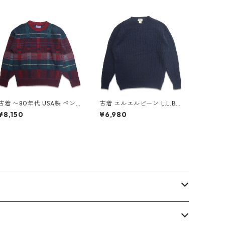
古着 〜80年代 USA製 ペン
古着 エルエルビーン L.L.Be
ドルトン PENDLETON ウー
an ウールニット セーター
¥8,150
¥6,980
ルニット セーター 総柄 表
ネイビー 表記：XL gd408
記：S gd408578n w60218
577n w60218