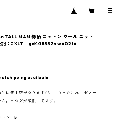
on TALL MAN 総柄 コットン ウール ニット
：2XLT gd408552n w60216
nal shipping available
体的に使用感がありますが、目立った汚れ、ダメー
せん。※タグが破損してます。
ション：B