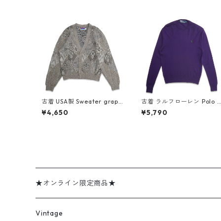
古着 USA製 Sweater grapi
古着 ラルフローレン Polo 
x 総柄 カーディガン セータ
alph Lauren ワンポイント
¥4,650
¥5,790
ー 表記：L gd408538n w
ウールセーター パープル 表
60214
記：M gd408540n w60
14
★オンライン限定商品★
ミリタリーデッドストック
Vintage