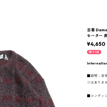
古着 Dam
セーター 表記
¥4,650
残り1点
Internatio
■説明：全
ジはありま
■コンディ