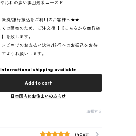
ジや汚れの多い雰囲気系ユーズド
ニ決済/銀行振込をご利用のお客様へ★★
しての販売のため、ご注文後【【こちらから商品確
】】を致します。
コンビニでのお支払い決済/銀行へのお振込をお待
ますようお願いします。
International shipping available
Add to cart
日本国内にお住まいの方向け
通報する
(4062)