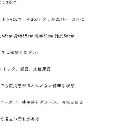
：2XLT
トン40/ウール25/アクリル25/レーヨン10
6cm 身幅65cm 肩幅61cm 袖丈56cm
せてご確認ください。
ドストック、新品、未使用品
ドでも使用感がほとんどない綺麗な状態
なユーズド。使用感とダメージ、汚れがある
ジや目立つ汚れがある