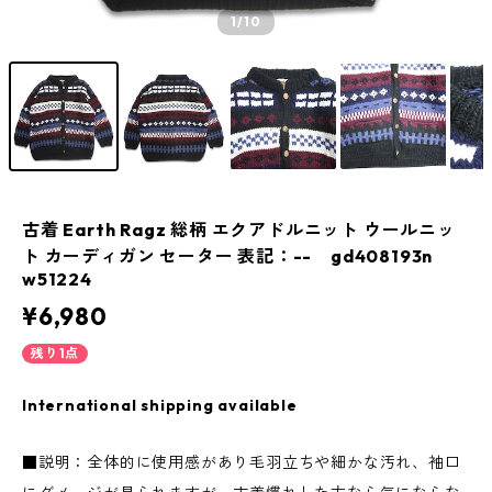
1
/10
古着 Earth Ragz 総柄 エクアドルニット ウールニッ
ト カーディガン セーター 表記：-- gd408193n
w51224
¥6,980
残り1点
International shipping available
■説明：全体的に使用感があり毛羽立ちや細かな汚れ、袖口