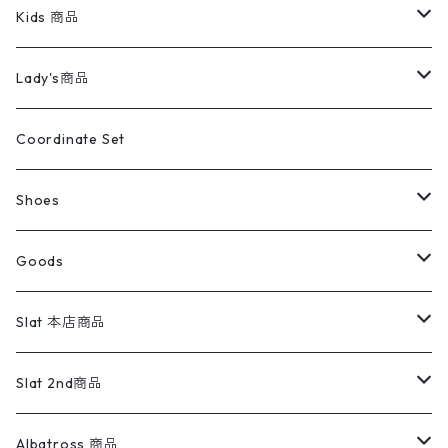
スイングトップ
長袖シャツ
デニムパンツ
REVERSE WEAVE
レディース
Pants
ミリタリージャケット
長袖シャツ
デニムパンツ
Kids 商品
カバーオール
Tシャツ・ロンT
ミリタリーパンツ
アウター
ブランドシャツ
501,505
キッズ
Shirts
スウィングトップ
半袖シャツ
ミリタリーパンツ
Vintage
Lady's商品
アウトドア
ポロシャツ
ワークパンツ
トップス
ストライプシャツ
バギーズデニム
アウター
Tops
ライフスタイル雑貨
Ladies
アウトドアナイロンジャケット
ポロシャツ
チノパンツ
Tops
Tシャツ
Coordinate Set
ウールジャケット
スウェット・トレーナー
コーデュロイパンツ
ボトムス
コーデュロイシャツ
フレアデニム
トップス
Pants
ラグ・ブランケット
ブランド
Sweater
スポーツナイロンジャケット
スウェット・パーカ
イージーパンツ
Pants
ブラウス／シャツ／デザイントップス
Shoes
コート
パーカー
スウェットパンツ
ワンピース
スウェードシャツ
ブラックデニム
ボトムス
ラルフローレン
プリントスウェット
長袖
Goods
ワークジャケット
ベスト
スラックス
ベスト／キャミソール
22cm以下
Goods
ナイロンジャケット
セーター・カーディガン
ジャージパンツ
ウールシャツ
ワンピース
リーバイス
ロゴスウェット
半袖
Military
テーラードジャケット
セーター・カーディガン
ワークパンツ
スウェット
22.5cm
バンダナ
Slat 本店商品
ダウンジャケット・ベスト
スラックス
リネンシャツ
ロンパース
エルエルビーン
無地スウェット
アランセーター
ウールジャケット
フリース
コーデュロイパンツ
ニット
23cm
Outer
Slat 2nd商品
ベスト
オーバーオール・つなぎ
柄シャツ
アディダス
キャラスウェット
ウールセーター
ダウンジャケット
オーバーオール・つなぎ
ジャケット
23.5cm
Tee
アウター
Albatross 商品