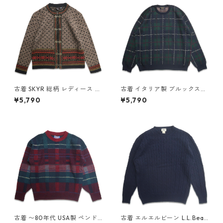
古着 SKYR 総柄 レディース ウ
古着 イタリア製 ブルックスブ
ール カーディガン セーター 表
ラザーズ Brooks brothers ウ
¥5,790
¥5,790
記：S gd408539n w60214
ールニット セーター チェック
表記：XL gd408553n w602
16
古着 〜80年代 USA製 ペンド
古着 エルエルビーン L.L.Bean