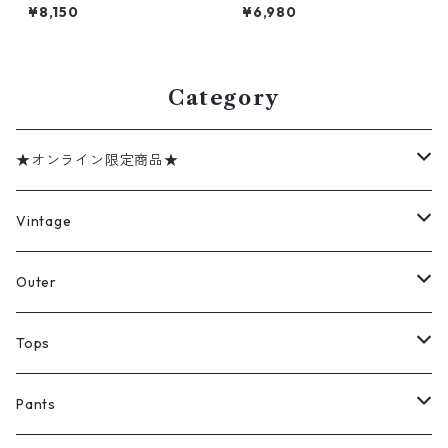
ルトン PENDLETON ウールニ
ウールニット セーター ネイビ
¥8,150
¥6,980
ット セーター 総柄 表記：S
ー 表記：XL gd408577n w6
gd408578n w60218
0218
Category
★オンライン限定商品★
ミリタリーデッドストック
Vintage
アウター
Jacket
Outer
デニムジャケット
トップス
Tee
コート
Tops
ミリタリージャケット
半袖シャツ
パンツ
Sweat Shirts
デニムジャケット
Tシャツ
Pants