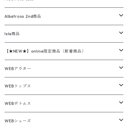
コーチジャケット
チノパン
ワークシャツ
ナイキ
REVERSE WEAVE
コットン
ハンティングジャケット
レザージャケット
ショーツ
スカート
24cm
Shirts
長袖シャツ
Vintage sweater
Albatross 2nd商品
フリースジャケット・ベスト
ウールパンツ
ミリタリー
チャンピオン
アクリル
アウトドアジャケット
S/S Shirts
アウトドアシャツ
Otherジャケット
Otherパンツ
パンツ(w30以下)
24.5cm
Sweat Shirts
半袖シャツ
Outer
70sアイテム
Isla商品
レザー
ペインターパンツ
ネルシャツ
カーハート
コート
L/S Shirts
ブランドシャツ
REVERSE WEAVE
アウトドアシャツ
Sailing Jacket
ワンピース
25cm
Sweater
スウェット シャツ
Other Tops
Marlboro
2点セットコーデ
【★NEW★】online限定商品（新着商品）
テーラードジャケット
ショートパンツ
ディッキーズ
ライトジャケット
デザインシャツ
ブランドシャツ
Swingtop
長袖
ブランドスウェット
Fleece tops
25.5cm
Fleece
パンツ
Sweat Shirts
GAP
Sweat Shirts
8月NEWアイテム（2026）
WEBアウター
ボアジャケット
イージーパンツ
ウールリッチ
ミリタリージャケット
リネンシャツ
リネンシャツ
Coat
半袖
プリントスウェット
Knit
リーバイス501 505
トップス
その他
26cm
Other Tops
Tシャツ
Hoodie
アウター
Knit
7月NEWアイテム（2026）
ジャケット
WEBトップス
ビンテージ
トミーヒルフィガー
ウールジャケット
コーデユロイシャツ
ハワイアンシャツ
Denim Jacket
ノースリーブ
アウトドアスウェット
Tailored Jacket
スラックス
パンツ
ワークジャケット
コート
プルオーバー
トップス
ミリタリージャケット
26.5cm
Pants
デッドストック ミリタリー
Tee
フリース
Military
6月NEWアイテム（2026）
コート
Tシャツ
WEBボトムス
その他
ノーティカ
ワークジャケット
ワークシャツ
デザインシャツ
Leather Jacket
無地スウェット
Gown
チノパンツ
スイングトップ
カーディガン
パンツ
フリースジャケット
Denim Pants
Band Tee
トップス
ムートン・レザーコート
映画・ムービーTシャツ
27cm
Shoes
フリース
Overall
セットアップ
Outer
5月NEWアイテム（2026）
ポンチョ
ポロシャツ
デニムパンツ
WEBシューズ
ノースフェイス