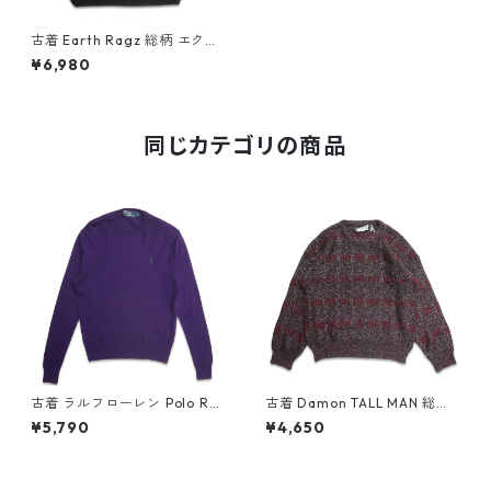
古着 Earth Ragz 総柄 エクア
ドルニット ウールニット カー
¥6,980
ディガン セーター 表記：--
gd408193n w51224
同じカテゴリの商品
古着 ラルフローレン Polo Ral
古着 Damon TALL MAN 総柄
ph Lauren ワンポイント ウー
コットン ウール ニット セータ
¥5,790
¥4,650
ルセーター パープル 表記：M
ー 表記：2XLT gd408552n
gd408540n w60214
w60216