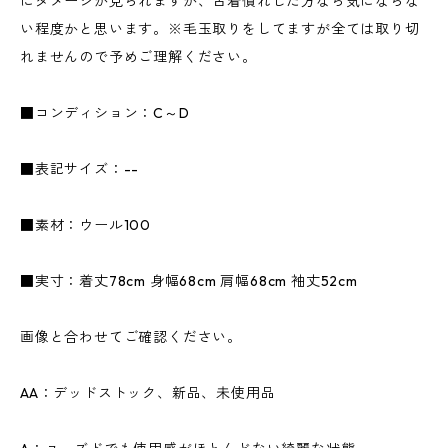
にダメージが見られますが、古着慣れした方なら気にならな
い程度かと思います。※毛玉取りをしてますが全ては取り切
れませんので予めご理解ください。
■コンディション：C～D
■表記サイズ：--
■素材：ウール100
■実寸：着丈78cm 身幅68cm 肩幅68cm 袖丈52cm
画像と合わせてご確認ください。
AA：デッドストック、新品、未使用品