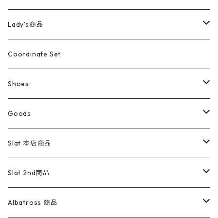
カバーオール
Tシャツ・ロンT
ミリタリーパンツ
アウター
ブランドシャツ
501,505
キッズ
Shirts
スウィングトップ
半袖シャツ
ミリタリーパンツ
Vintage
Lady's商品
アウトドア
ポロシャツ
ワークパンツ
トップス
ストライプシャツ
バギーズデニム
アウター
Tops
ライフスタイル雑貨
Ladies
アウトドアナイロンジャケット
ポロシャツ
チノパンツ
Tops
Tシャツ
Coordinate Set
ウールジャケット
スウェット・トレーナー
コーデュロイパンツ
ボトムス
コーデュロイシャツ
フレアデニム
トップス
Pants
ラグ・ブランケット
ブランド
Sweater
スポーツナイロンジャケット
スウェット・パーカ
イージーパンツ
Pants
ブラウス／シャツ／デザイントップス
Shoes
コート
パーカー
スウェットパンツ
ワンピース
スウェードシャツ
ブラックデニム
ボトムス
ラルフローレン
プリントスウェット
長袖
Goods
ワークジャケット
ベスト
スラックス
ベスト／キャミソール
22cm以下
Goods
ナイロンジャケット
セーター・カーディガン
ジャージパンツ
ウールシャツ
ワンピース
リーバイス
ロゴスウェット
半袖
Military
テーラードジャケット
セーター・カーディガン
ワークパンツ
スウェット
22.5cm
バンダナ
Slat 本店商品
ダウンジャケット・ベスト
スラックス
リネンシャツ
ロンパース
エルエルビーン
無地スウェット
アランセーター
ウールジャケット
フリース
コーデュロイパンツ
ニット
23cm
Outer
Slat 2nd商品
ベスト
オーバーオール・つなぎ
柄シャツ
アディダス
キャラスウェット
ウールセーター
ダウンジャケット
オーバーオール・つなぎ
ジャケット
23.5cm
Tee
アウター
Albatross 商品
コーチジャケット
チノパン
ワークシャツ