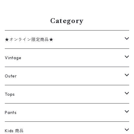
d408606n w60224
記：-- gd409135n w60418
Category
★オンライン限定商品★
ミリタリーデッドストック
Vintage
アウター
Jacket
Outer
デニムジャケット
トップス
Tee
コート
Tops
ミリタリージャケット
半袖シャツ
パンツ
Sweat Shirts
デニムジャケット
Tシャツ
Pants
スイングトップ
長袖シャツ
デニムパンツ
REVERSE WEAVE
レディース
Pants
ミリタリージャケット
長袖シャツ
デニムパンツ
Kids 商品