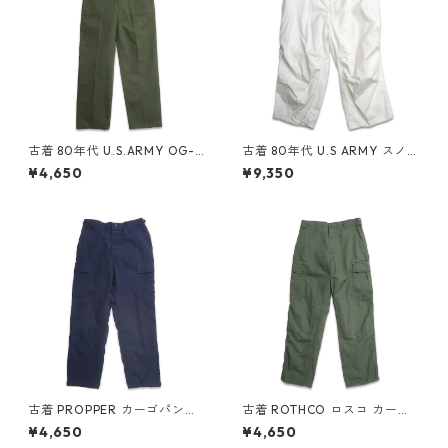
古着 80年代 U.S.ARMY OG-1
古着 80年代 U.S ARMY スノー
07 ユーティリティ ベイカーパ
カモパンツ オーバーパンツ ホ
¥4,650
¥9,350
ンツ オリーブ ミリタリー 表
ワイト ミリタリー 表記：XL-
記：W26L29 gd408596n w
REGULAR gd408545n w60
60221
214
古着 PROPPER カーゴパンツ
古着 ROTHCO ロスコ カーゴ
BDUパンツ ダブルニー リップ
パンツ BDUパンツ ダブルニー
¥4,650
¥4,650
ストップ ネイビー 表記：S g
リップストップ グリーン 表