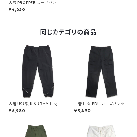
古着 PROPPER カーゴパンツ
BDUパンツ ダブルニー リップ
¥4,650
ストップ ブラック 表記：L g
d409575n w60530
同じカテゴリの商品
古着 USA製 U.S.ARMY 民間 ト
古着 民間 BDU カーゴパンツ
レーニング ナイロンパンツ ブ
ブラック 表記：W34L32 gd
¥6,980
¥3,490
ラック 表記：XXL gd40859
410198n w60721
7n w60221