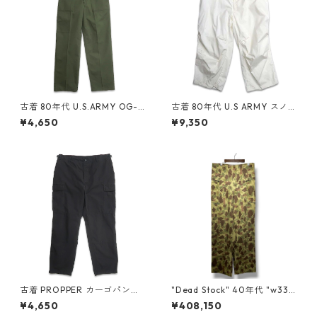
古着 80年代 U.S.ARMY OG-1
古着 80年代 U.S ARMY スノー
07 ユーティリティ ベイカーパ
カモパンツ オーバーパンツ ホ
¥4,650
¥9,350
ンツ オリーブ ミリタリー 表
ワイト ミリタリー 表記：XL-
記：W26L29 gd408596n w
REGULAR gd408545n w60
60221
214
古着 PROPPER カーゴパンツ
"Dead Stock" 40年代 "w33"
BDUパンツ ダブルニー リップ
U.S.ARMY M-43 ダックハン
¥4,650
¥408,150
ストップ ブラック 表記：L g
ターカモパンツ 古着 古着屋 高