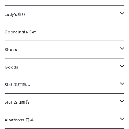
カバーオール
Tシャツ・ロンT
ミリタリーパンツ
アウター
ブランドシャツ
501,505
キッズ
Shirts
スウィングトップ
半袖シャツ
ミリタリーパンツ
Vintage
Lady's商品
アウトドア
ポロシャツ
ワークパンツ
トップス
ストライプシャツ
バギーズデニム
アウター
Tops
ライフスタイル雑貨
Ladies
アウトドアナイロンジャケット
ポロシャツ
チノパンツ
Tops
Tシャツ
Coordinate Set
ウールジャケット
スウェット・トレーナー
コーデュロイパンツ
ボトムス
コーデュロイシャツ
フレアデニム
トップス
Pants
ラグ・ブランケット
ブランド
Sweater
スポーツナイロンジャケット
スウェット・パーカ
イージーパンツ
Pants
ブラウス／シャツ／デザイントップス
Shoes
コート
パーカー
スウェットパンツ
ワンピース
スウェードシャツ
ブラックデニム
ボトムス
ラルフローレン
プリントスウェット
長袖
Goods
ワークジャケット
ベスト
スラックス
ベスト／キャミソール
22cm以下
Goods
ナイロンジャケット
セーター・カーディガン
ジャージパンツ
ウールシャツ
ワンピース
リーバイス
ロゴスウェット
半袖
Military
テーラードジャケット
セーター・カーディガン
ワークパンツ
スウェット
22.5cm
バンダナ
Slat 本店商品
ダウンジャケット・ベスト
スラックス
リネンシャツ
ロンパース
エルエルビーン
無地スウェット
アランセーター
ウールジャケット
フリース
コーデュロイパンツ
ニット
23cm
Outer
Slat 2nd商品
ベスト
オーバーオール・つなぎ
柄シャツ
アディダス
キャラスウェット
ウールセーター
ダウンジャケット
オーバーオール・つなぎ
ジャケット
23.5cm
Tee
アウター
Albatross 商品
コーチジャケット
チノパン
ワークシャツ