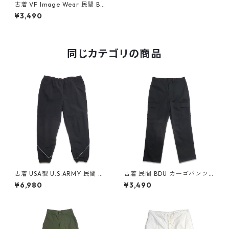
古着 VF Image Wear 民間 BD
U カーゴパンツ リップストッ
¥3,490
プ ネイビー 表記：M SH gd
405958n w50521
同じカテゴリの商品
古着 USA製 U.S.ARMY 民間 ト
古着 民間 BDU カーゴパンツ
レーニング ナイロンパンツ ブ
ブラック 表記：W34L32 gd
¥6,980
¥3,490
ラック 表記：XXL gd40859
410198n w60721
7n w60221