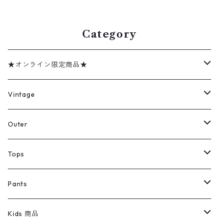
d409575n w60530
円寺 ビンテージ n60427
Category
★オンライン限定商品★
ミリタリーデッドストック
Vintage
アウター
Jacket
Outer
デニムジャケット
トップス
Tee
コート
Tops
ミリタリージャケット
半袖シャツ
パンツ
Sweat Shirts
デニムジャケット
Tシャツ
Pants
スイングトップ
長袖シャツ
デニムパンツ
REVERSE WEAVE
レディース
Pants
ミリタリージャケット
長袖シャツ
デニムパンツ
Kids 商品