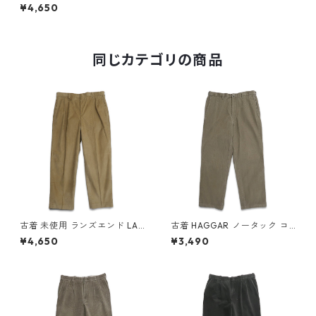
ュロイパンツ チャコールグレ
¥4,650
ー 表記：W34L31 gd40838
3n w60115
同じカテゴリの商品
古着 未使用 ランズエンド LAN
古着 HAGGAR ノータック コ
DS'END コーデュロイパンツ
ーデュロイパンツ ブラウン系
¥4,650
¥3,490
ツータック ブラウン系 表記：
表記：W34L30 gd408548n
35 gd408549n w60216
w60216