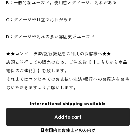
B：一般的なユーズド。使用感とダメージ、汚れがある
C：ダメージや目立つ汚れがある
D：ダメージや汚れの多い雰囲気系ユーズド
★★コンビニ決済/銀行振込をご利用のお客様へ★★
店頭と並行しての販売のため、ご注文後【【こちらから商品
確保のご連絡】】を致します。
それまではコンビニでのお支払い決済/銀行へのお振込をお待
ちいただきますようお願いします。
International shipping available
Add to cart
日本国内にお住まいの方向け