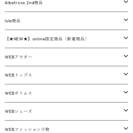
ハンティングジャケット
レザージャケット
ショーツ
スカート
24cm
Shirts
長袖シャツ
Vintage sweater
Albatross 2nd商品
フリースジャケット・ベスト
ウールパンツ
ミリタリー
チャンピオン
アクリル
アウトドアジャケット
S/S Shirts
アウトドアシャツ
Otherジャケット
Otherパンツ
パンツ(w30以下)
24.5cm
Sweat Shirts
半袖シャツ
Outer
70sアイテム
Isla商品
レザー
ペインターパンツ
ネルシャツ
カーハート
コート
L/S Shirts
ブランドシャツ
REVERSE WEAVE
アウトドアシャツ
Sailing Jacket
ワンピース
25cm
Sweater
スウェット シャツ
Other Tops
Marlboro
2点セットコーデ
【★NEW★】online限定商品（新着商品）
テーラードジャケット
ショートパンツ
ディッキーズ
ライトジャケット
デザインシャツ
ブランドシャツ
Swingtop
長袖
ブランドスウェット
Fleece tops
25.5cm
Fleece
パンツ
Sweat Shirts
GAP
Sweat Shirts
8月NEWアイテム（2026）
WEBアウター
ボアジャケット
イージーパンツ
ウールリッチ
ミリタリージャケット
リネンシャツ
リネンシャツ
Coat
半袖
プリントスウェット
Knit
リーバイス501 505
トップス
その他
26cm
Other Tops
Tシャツ
Hoodie
アウター
Knit
7月NEWアイテム（2026）
ジャケット
WEBトップス
ビンテージ
トミーヒルフィガー
ウールジャケット
コーデユロイシャツ
ハワイアンシャツ
Denim Jacket
ノースリーブ
アウトドアスウェット
Tailored Jacket
スラックス
パンツ
ワークジャケット
コート
プルオーバー
トップス
ミリタリージャケット
26.5cm
Pants
デッドストック ミリタリー
Tee
フリース
Military
6月NEWアイテム（2026）
コート
Tシャツ
WEBボトムス
その他
ノーティカ
ワークジャケット
ワークシャツ
デザインシャツ
Leather Jacket
無地スウェット
Gown
チノパンツ
スイングトップ
カーディガン
パンツ
フリースジャケット
Denim Pants
Band Tee
トップス
ムートン・レザーコート
映画・ムービーTシャツ
27cm
Shoes
フリース
Overall
セットアップ
Outer
5月NEWアイテム（2026）
ポンチョ
ポロシャツ
デニムパンツ
WEBシューズ
ノースフェイス
ダウンジャケット
ウールシャツ
ポロシャツ
Down jacket
アウトドアブランド
テーラードジャケット
ジャージ・トラックジャケット
Military Pants
Print Tee
パンツ
ウールコート
グラフィックTシャツ
Sneaker
テーラードジャケット
トップス
ボーダーポロシャツ
ストレートデニムパンツ
27.5cm
Goods
セーター
Shirts
トップス
Fleece
4月NEWアイテム（2026）
キャミソール・タンクトップ
ロングパンツ
スニーカー
WEBファッション小物
パタゴニア