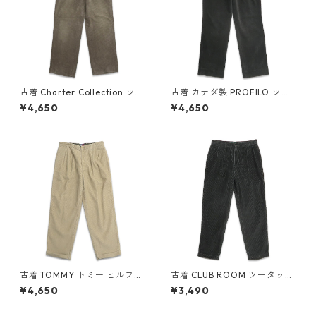
古着 Charter Collection ツー
古着 カナダ製 PROFILO ツー
タック 太畝 コーデュロイパン
タック 太畝 コーデュロイパン
¥4,650
¥4,650
ツ ブラウン系 表記：-- gd4
ツ 表記：W34L42？ gd408
08438n w60121
405n w60117
古着 TOMMY トミー ヒルフィ
古着 CLUB ROOM ツータック
ガー ツータック コーデュロイ
太畝 コーデュロイパンツ グリ
¥4,650
¥3,490
パンツ ベージュ 表記：W34L
ーン系 表記：W34L32 gd4
30 gd408404n w60117
08380n w60115