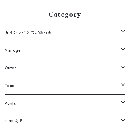
Category
★オンライン限定商品★
ミリタリーデッドストック
Vintage
アウター
Jacket
Outer
デニムジャケット
トップス
Tee
コート
Tops
ミリタリージャケット
半袖シャツ
パンツ
Sweat Shirts
デニムジャケット
Tシャツ
Pants
スイングトップ
長袖シャツ
デニムパンツ
REVERSE WEAVE
レディース
Pants
ミリタリージャケット
長袖シャツ
デニムパンツ
Kids 商品