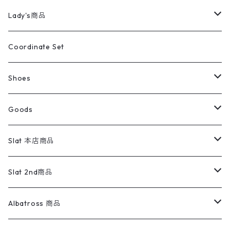
カバーオール
Tシャツ・ロンT
ミリタリーパンツ
アウター
ブランドシャツ
501,505
キッズ
Shirts
スウィングトップ
半袖シャツ
ミリタリーパンツ
Vintage
Lady's商品
アウトドア
ポロシャツ
ワークパンツ
トップス
ストライプシャツ
バギーズデニム
アウター
Tops
ライフスタイル雑貨
Ladies
アウトドアナイロンジャケット
ポロシャツ
チノパンツ
Tops
Tシャツ
Coordinate Set
ウールジャケット
スウェット・トレーナー
コーデュロイパンツ
ボトムス
コーデュロイシャツ
フレアデニム
トップス
Pants
ラグ・ブランケット
ブランド
Sweater
スポーツナイロンジャケット
スウェット・パーカ
イージーパンツ
Pants
ブラウス／シャツ／デザイントップス
Shoes
コート
パーカー
スウェットパンツ
ワンピース
スウェードシャツ
ブラックデニム
ボトムス
ラルフローレン
プリントスウェット
長袖
Goods
ワークジャケット
ベスト
スラックス
ベスト／キャミソール
22cm以下
Goods
ナイロンジャケット
セーター・カーディガン
ジャージパンツ
ウールシャツ
ワンピース
リーバイス
ロゴスウェット
半袖
Military
テーラードジャケット
セーター・カーディガン
ワークパンツ
スウェット
22.5cm
バンダナ
Slat 本店商品
ダウンジャケット・ベスト
スラックス
リネンシャツ
ロンパース
エルエルビーン
無地スウェット
アランセーター
ウールジャケット
フリース
コーデュロイパンツ
ニット
23cm
Outer
Slat 2nd商品
ベスト
オーバーオール・つなぎ
柄シャツ
アディダス
キャラスウェット
ウールセーター
ダウンジャケット
オーバーオール・つなぎ
ジャケット
23.5cm
Tee
アウター
Albatross 商品
コーチジャケット
チノパン
ワークシャツ
ナイキ
REVERSE WEAVE
コットン