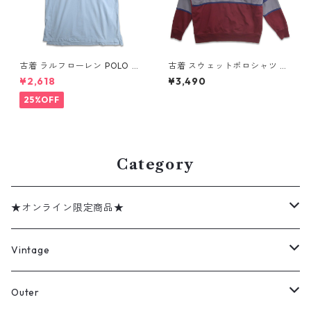
古着 ラルフローレン POLO JE
古着 スウェットポロシャツ ト
ANS CO. RALPH LAUREN 半
レーナー ラガーシャツ 長袖ポ
¥2,618
¥3,490
袖 ポロシャツ ワンポイント 鹿
ロシャツ 裏起毛 表記：-- g
の子 ライトブルー 表記：XL
d408588n w60219
25%OFF
gd410383n w60805
Category
★オンライン限定商品★
ミリタリーデッドストック
Vintage
アウター
Jacket
Outer