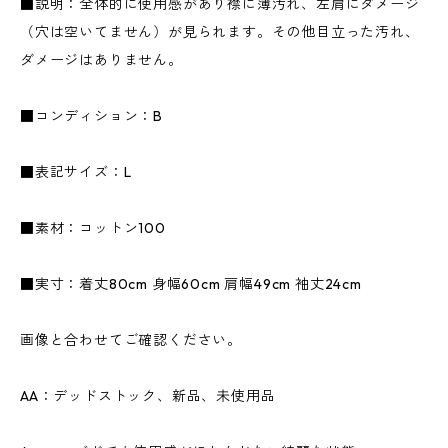
■説明：全体的に使用感があり襟に薄汚れ、左肩にダメージ
（穴は空いてません）が見られます。その他目立った汚れ、
ダメージはありません。
■コンディション：B
■表記サイズ：L
■素材：コットン100
■実寸：着丈80cm 身幅60cm 肩幅49cm 袖丈24cm
画像と合わせてご確認ください。
AA：デッドストック、新品、未使用品