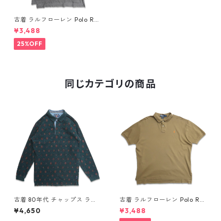
古着 ラルフローレン Polo Ral
ph Lauren 半袖 ポロシャツ ワ
¥3,488
ンポイント 杢グレー 表記：L
gd406129n w50531
25%OFF
同じカテゴリの商品
古着 80年代 チャップス ラル
古着 ラルフローレン Polo Ral
フローレン CHAPS RALPH LA
ph Lauren 半袖 天竺 ポロシャ
¥4,650
¥3,488
UREN 総柄 長袖 ポロシャツ 表
ツ ワンポイント ブラウン系 表