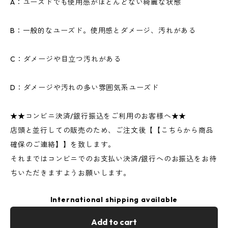
A：ユーズドでも使用感がほとんどない綺麗な状態
B：一般的なユーズド。使用感とダメージ、汚れがある
C：ダメージや目立つ汚れがある
D：ダメージや汚れの多い雰囲気系ユーズド
★★コンビニ決済/銀行振込をご利用のお客様へ★★
店頭と並行しての販売のため、ご注文後【【こちらから商品
確保のご連絡】】を致します。
それまではコンビニでのお支払い決済/銀行へのお振込をお待
ちいただきますようお願いします。
International shipping available
Add to cart