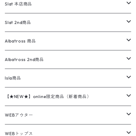
リーバイス
ロゴスウェット
半袖
Military
テーラードジャケット
セーター・カーディガン
ワークパンツ
スウェット
22.5cm
バンダナ
Slat 本店商品
ダウンジャケット・ベスト
スラックス
リネンシャツ
ロンパース
エルエルビーン
無地スウェット
アランセーター
ウールジャケット
フリース
コーデュロイパンツ
ニット
23cm
Outer
Slat 2nd商品
ベスト
オーバーオール・つなぎ
柄シャツ
アディダス
キャラスウェット
ウールセーター
ダウンジャケット
オーバーオール・つなぎ
ジャケット
23.5cm
Tee
アウター
Albatross 商品
コーチジャケット
チノパン
ワークシャツ
ナイキ
REVERSE WEAVE
コットン
ハンティングジャケット
レザージャケット
ショーツ
スカート
24cm
Shirts
長袖シャツ
Vintage sweater
Albatross 2nd商品
フリースジャケット・ベスト
ウールパンツ
ミリタリー
チャンピオン
アクリル
アウトドアジャケット
S/S Shirts
アウトドアシャツ
Otherジャケット
Otherパンツ
パンツ(w30以下)
24.5cm
Sweat Shirts
半袖シャツ
Outer
70sアイテム
Isla商品
レザー
ペインターパンツ
ネルシャツ
カーハート
コート
L/S Shirts
ブランドシャツ
REVERSE WEAVE
アウトドアシャツ
Sailing Jacket
ワンピース
25cm
Sweater
スウェット シャツ
Other Tops
Marlboro
2点セットコーデ
【★NEW★】online限定商品（新着商品）
テーラードジャケット
ショートパンツ
ディッキーズ
ライトジャケット
デザインシャツ
ブランドシャツ
Swingtop
長袖
ブランドスウェット
Fleece tops
25.5cm
Fleece
パンツ
Sweat Shirts
GAP
Sweat Shirts
8月NEWアイテム（2026）
WEBアウター
ボアジャケット
イージーパンツ
ウールリッチ
ミリタリージャケット
リネンシャツ
リネンシャツ
Coat
半袖
プリントスウェット
Knit
リーバイス501 505
トップス
その他
26cm
Other Tops
Tシャツ
Hoodie
アウター
Knit
7月NEWアイテム（2026）
ジャケット
WEBトップス
ビンテージ