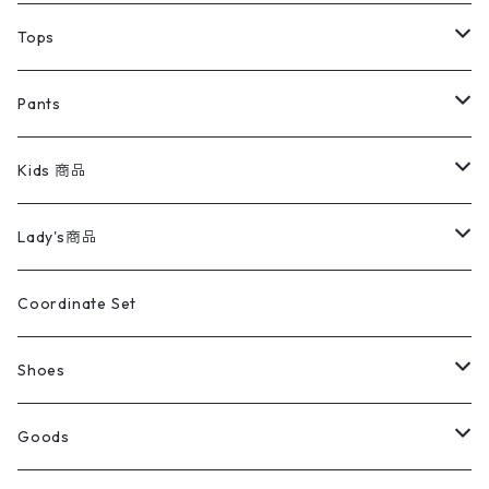
デニムジャケット
トップス
Tee
コート
Tops
ミリタリージャケット
半袖シャツ
パンツ
Sweat Shirts
デニムジャケット
Tシャツ
Pants
スイングトップ
長袖シャツ
デニムパンツ
REVERSE WEAVE
レディース
Pants
ミリタリージャケット
長袖シャツ
デニムパンツ
Kids 商品
カバーオール
Tシャツ・ロンT
ミリタリーパンツ
アウター
ブランドシャツ
501,505
キッズ
Shirts
スウィングトップ
半袖シャツ
ミリタリーパンツ
Vintage
Lady's商品
アウトドア
ポロシャツ
ワークパンツ
トップス
ストライプシャツ
バギーズデニム
アウター
Tops
ライフスタイル雑貨
Ladies
アウトドアナイロンジャケット
ポロシャツ
チノパンツ
Tops
Tシャツ
Coordinate Set
ウールジャケット
スウェット・トレーナー
コーデュロイパンツ
ボトムス
コーデュロイシャツ
フレアデニム
トップス
Pants
ラグ・ブランケット
ブランド
Sweater
スポーツナイロンジャケット
スウェット・パーカ
イージーパンツ
Pants
ブラウス／シャツ／デザイントップス
Shoes
コート
パーカー
スウェットパンツ
ワンピース
スウェードシャツ
ブラックデニム
ボトムス
ラルフローレン
プリントスウェット
長袖
Goods
ワークジャケット
ベスト
スラックス
ベスト／キャミソール
22cm以下
Goods
ナイロンジャケット
セーター・カーディガン
ジャージパンツ
ウールシャツ
ワンピース