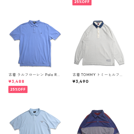
記：L gd408851n w60320
記：XL gd410385n w60805
25%OFF
古着 ラルフローレン Polo Ral
古着 TOMMY トミーヒルフィ
ph Lauren 半袖 ポロシャツ ワ
ガー 長袖ポロシャツ ネイビー
¥3,488
¥3,490
ンポイント 鹿の子 ライトブル
表記：XL gd409055n w60
ー 表記：XL gd410384n w6
410
25%OFF
0805