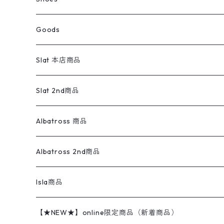
コート
パーカー
スウェットパンツ
ワンピース
スウェードシャツ
ブラックデニム
ボトムス
ラルフローレン
プリントスウェット
長袖
Goods
ワークジャケット
ベスト
スラックス
ベスト／キャミソール
22cm以下
Goods
ナイロンジャケット
セーター・カーディガン
ジャージパンツ
ウールシャツ
ワンピース
リーバイス
ロゴスウェット
半袖
Military
テーラードジャケット
セーター・カーディガン
ワークパンツ
スウェット
22.5cm
バンダナ
Slat 本店商品
ダウンジャケット・ベスト
スラックス
リネンシャツ
ロンパース
エルエルビーン
無地スウェット
アランセーター
ウールジャケット
フリース
コーデュロイパンツ
ニット
23cm
Outer
Slat 2nd商品
ベスト
オーバーオール・つなぎ
柄シャツ
アディダス
キャラスウェット
ウールセーター
ダウンジャケット
オーバーオール・つなぎ
ジャケット
23.5cm
Tee
アウター
Albatross 商品
コーチジャケット
チノパン
ワークシャツ
ナイキ
REVERSE WEAVE
コットン
ハンティングジャケット
レザージャケット
ショーツ
スカート
24cm
Shirts
長袖シャツ
Vintage sweater
Albatross 2nd商品
フリースジャケット・ベスト
ウールパンツ
ミリタリー
チャンピオン
アクリル
アウトドアジャケット
S/S Shirts
アウトドアシャツ
Otherジャケット
Otherパンツ
パンツ(w30以下)
24.5cm
Sweat Shirts
半袖シャツ
Outer
70sアイテム
Isla商品
レザー
ペインターパンツ
ネルシャツ
カーハート
コート
L/S Shirts
ブランドシャツ
REVERSE WEAVE
アウトドアシャツ
Sailing Jacket
ワンピース
25cm
Sweater
スウェット シャツ
Other Tops
Marlboro
2点セットコーデ
【★NEW★】online限定商品（新着商品）
テーラードジャケット
ショートパンツ