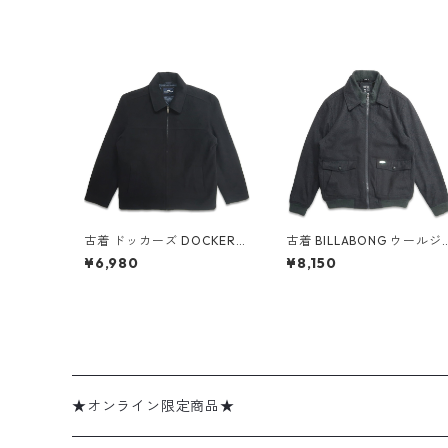
古着 ドッカーズ DOCKERS
古着 BILLABONG ウールジ
ウールスポーツジャケット
ャケット ジップアップジャ
¥6,980
¥8,150
フルジップ ブラック 表記：
ケット 裏キルティング グレ
M gd408504n w60202
ー 表記：M gd408250n
w51230
★オンライン限定商品★