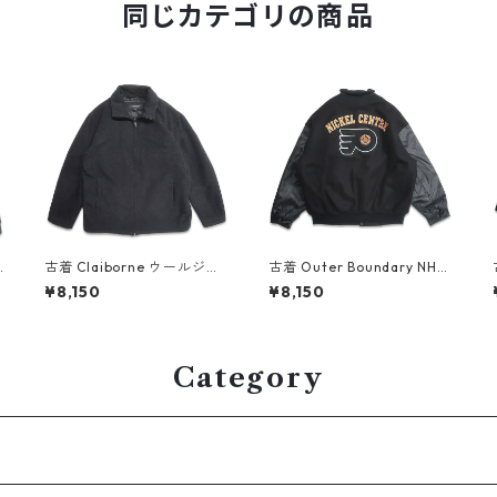
同じカテゴリの商品
古着 Claiborne ウールジャ
古着 Outer Boundary NHL
ケット ジップアップジャケ
フィラデルフィア・フライ
¥8,150
¥8,150
ット グレー 表記：L gd40
ヤーズ 刺繍 ウール 袖レザー
8233n w51227
スタンドカラー スタジャン
ブラック 表記：XL gd407
866n w51125
Category