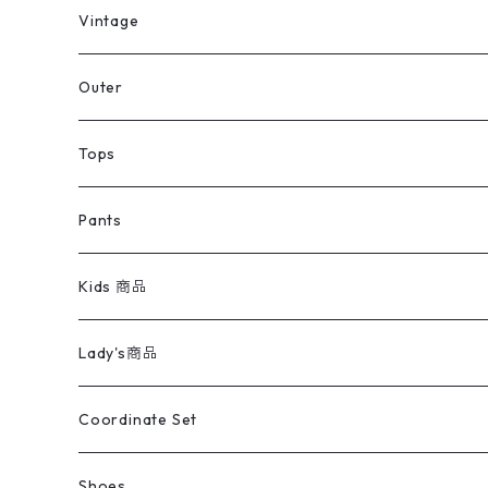
ミリタリーデッドストック
Vintage
アウター
Jacket
Outer
デニムジャケット
トップス
Tee
コート
Tops
ミリタリージャケット
半袖シャツ
パンツ
Sweat Shirts
デニムジャケット
Tシャツ
Pants
スイングトップ
長袖シャツ
デニムパンツ
REVERSE WEAVE
レディース
Pants
ミリタリージャケット
長袖シャツ
デニムパンツ
Kids 商品
カバーオール
Tシャツ・ロンT
ミリタリーパンツ
アウター
ブランドシャツ
501,505
キッズ
Shirts
スウィングトップ
半袖シャツ
ミリタリーパンツ
Vintage
Lady's商品
アウトドア
ポロシャツ
ワークパンツ
トップス
ストライプシャツ
バギーズデニム
アウター
Tops
ライフスタイル雑貨
Ladies
アウトドアナイロンジャケット
ポロシャツ
チノパンツ
Tops
Tシャツ
Coordinate Set
ウールジャケット
スウェット・トレーナー
コーデュロイパンツ
ボトムス
コーデュロイシャツ
フレアデニム
トップス
Pants
ラグ・ブランケット
ブランド
Sweater
スポーツナイロンジャケット
スウェット・パーカ
イージーパンツ
Pants
ブラウス／シャツ／デザイントップス
Shoes