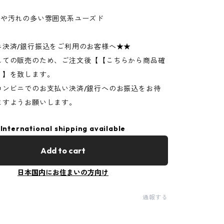
ジや汚れの多い雰囲気系ユーズド
ニ決済/銀行振込をご利用のお客様へ★★
しての販売のため、ご注文後【【こちらから商品確
】】を致します。
コンビニでのお支払い決済/銀行へのお振込をお待
ますようお願いします。
International shipping available
Add to cart
日本国内にお住まいの方向け
通報する