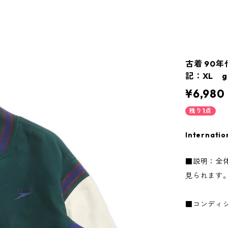
古着 90年
記：XL gd
¥6,980
残り1点
Internatio
■説明：全
見られます
■コンディ