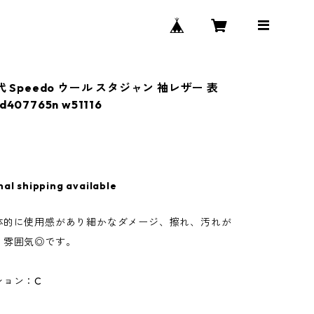
代 Speedo ウール スタジャン 袖レザー 表
407765n w51116
nal shipping available
体的に使用感があり細かなダメージ、擦れ、汚れが
。雰囲気◎です。
ション：C