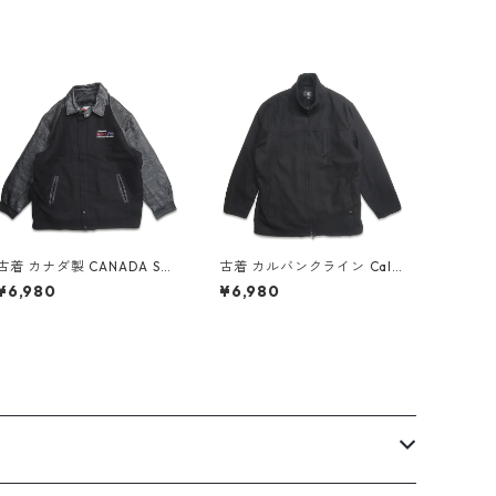
古着 カナダ製 CANADA SP
古着 カルバンクライン Calv
ORTSWEAR 企業ロゴ 刺繍
inKlein レイヤード ウール
¥6,980
¥6,980
ウール スタジャン 袖レザー
ジャケット ブラック 表記：
刺繍 ブラック 表記：-- gd
XL gd404428n w50109
407815n w51120