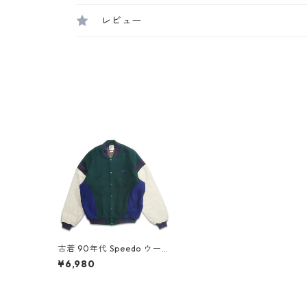
レビュー
古着 90年代 Speedo ウール
スタジャン 袖レザー 表記：
¥6,980
XL gd407765n w51116