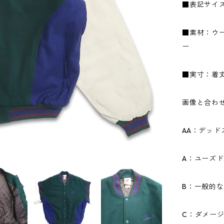
■表記サイズ
■素材：ウー
ー
■実寸：着丈6
画像と合わ
AA：デッ
A：ユーズ
B：一般的
C：ダメー