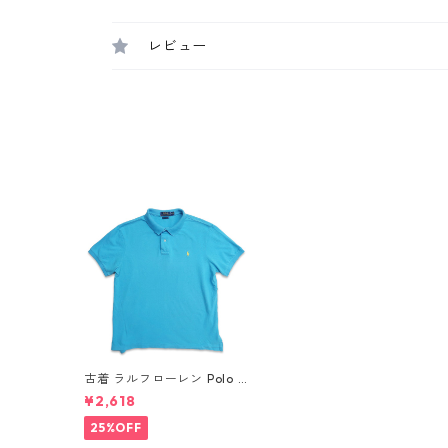
レビュー
古着 ラルフローレン Polo R
alph Lauren 半袖 ポロシャ
¥2,618
ツ ワンポイント ライトブル
ー 表記：XL gd410057n
25%OFF
w60709