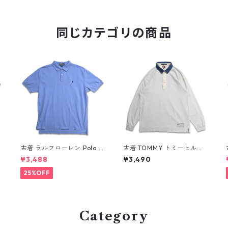
同じカテゴリの商品
R
古着 ラルフローレン Polo R
古着 TOMMY トミーヒルフ
ロ
alph Lauren 半袖 ポロシャ
ィガー 長袖ポロシャツ ネイ
¥3,488
¥3,490
ツ ワンポイント 鹿の子 ライ
ビー 表記：XL gd409055
n
トブルー 表記：XL gd410
n w60410
25%OFF
384n w60805
Category