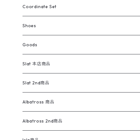
アウトドア
ポロシャツ
ワークパンツ
トップス
ストライプシャツ
バギーズデニム
アウター
Tops
ライフスタイル雑貨
Ladies
アウトドアナイロンジャケット
ポロシャツ
チノパンツ
Tops
Tシャツ
Coordinate Set
ウールジャケット
スウェット・トレーナー
コーデュロイパンツ
ボトムス
コーデュロイシャツ
フレアデニム
トップス
Pants
ラグ・ブランケット
ブランド
Sweater
スポーツナイロンジャケット
スウェット・パーカ
イージーパンツ
Pants
ブラウス／シャツ／デザイントップス
Shoes
コート
パーカー
スウェットパンツ
ワンピース
スウェードシャツ
ブラックデニム
ボトムス
ラルフローレン
プリントスウェット
長袖
Goods
ワークジャケット
ベスト
スラックス
ベスト／キャミソール
22cm以下
Goods
ナイロンジャケット
セーター・カーディガン
ジャージパンツ
ウールシャツ
ワンピース
リーバイス
ロゴスウェット
半袖
Military
テーラードジャケット
セーター・カーディガン
ワークパンツ
スウェット
22.5cm
バンダナ
Slat 本店商品
ダウンジャケット・ベスト
スラックス
リネンシャツ
ロンパース
エルエルビーン
無地スウェット
アランセーター
ウールジャケット
フリース
コーデュロイパンツ
ニット
23cm
Outer
Slat 2nd商品
ベスト
オーバーオール・つなぎ
柄シャツ
アディダス
キャラスウェット
ウールセーター
ダウンジャケット
オーバーオール・つなぎ
ジャケット
23.5cm
Tee
アウター
Albatross 商品
コーチジャケット
チノパン
ワークシャツ
ナイキ
REVERSE WEAVE
コットン
ハンティングジャケット
レザージャケット
ショーツ
スカート
24cm
Shirts
長袖シャツ
Vintage sweater
Albatross 2nd商品
フリースジャケット・ベスト
ウールパンツ
ミリタリー
チャンピオン
アクリル
アウトドアジャケット
S/S Shirts
アウトドアシャツ
Otherジャケット
Otherパンツ
パンツ(w30以下)
24.5cm
Sweat Shirts
半袖シャツ
Outer
70sアイテム