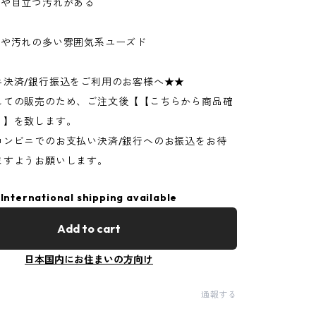
ジや目立つ汚れがある
ジや汚れの多い雰囲気系ユーズド
ニ決済/銀行振込をご利用のお客様へ★★
しての販売のため、ご注文後【【こちらから商品確
】】を致します。
コンビニでのお支払い決済/銀行へのお振込をお待
ますようお願いします。
International shipping available
Add to cart
日本国内にお住まいの方向け
通報する