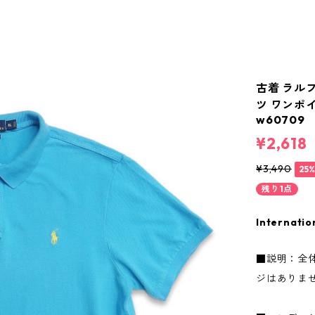
古着 ラルフロ
ツ ワンポイ
w60709
¥2,618
¥3,490
25
残り1点
Internatio
■説明：全
ジはありま