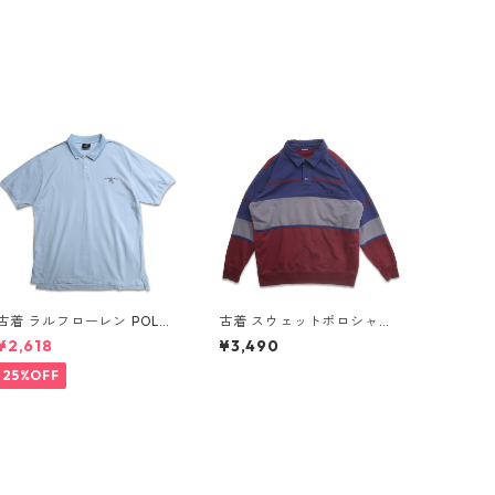
古着 ラルフローレン POLO
古着 スウェットポロシャツ
JEANS CO. RALPH LAUREN
トレーナー ラガーシャツ 長
¥2,618
¥3,490
半袖 ポロシャツ ワンポイン
袖ポロシャツ 裏起毛 表
ト 鹿の子 ライトブルー 表
記：-- gd408588n w6021
25%OFF
記：XL gd410383n w608
9
05