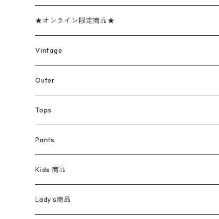
★オンライン限定商品★
ミリタリーデッドストック
Vintage
アウター
Jacket
Outer
デニムジャケット
トップス
Tee
コート
Tops
ミリタリージャケット
半袖シャツ
パンツ
Sweat Shirts
デニムジャケット
Tシャツ
Pants
スイングトップ
長袖シャツ
デニムパンツ
REVERSE WEAVE
レディース
Pants
ミリタリージャケット
長袖シャツ
デニムパンツ
Kids 商品
カバーオール
Tシャツ・ロンT
ミリタリーパンツ
アウター
ブランドシャツ
501,505
キッズ
Shirts
スウィングトップ
半袖シャツ
ミリタリーパンツ
Vintage
Lady's商品