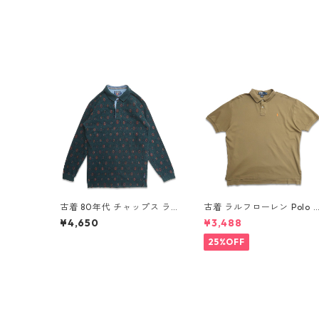
古着 80年代 チャップス ラ
古着 ラルフローレン Polo 
ルフローレン CHAPS RALP
alph Lauren 半袖 天竺 ポ
¥4,650
¥3,488
H LAUREN 総柄 長袖 ポロシ
シャツ ワンポイント ブラウ
ャツ 表記：L gd408851n
ン系 表記：XL gd410385
25%OFF
w60320
w60805