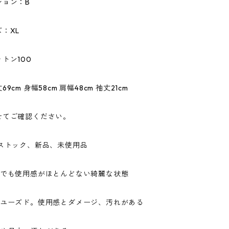
ション：B
：XL
トン100
9cm 身幅58cm 肩幅48cm 袖丈21cm
せてご確認ください。
ドストック、新品、未使用品
ドでも使用感がほとんどない綺麗な状態
なユーズド。使用感とダメージ、汚れがある