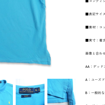
■コンディ
■表記サイズ
■素材：コッ
■実寸：着丈6
画像と合わ
AA：デッ
A：ユーズ
B：一般的