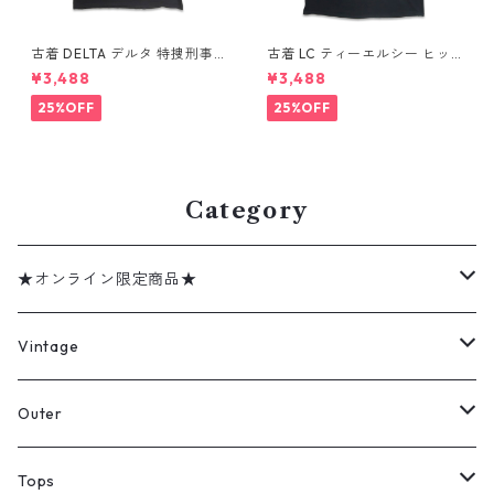
古着 DELTA デルタ 特捜刑事
古着 LC ティーエルシー ヒッ
マイアミ・バイス プリントTシ
プホップ ラップ バンドTシャ
¥3,488
¥3,488
ャツ ブラック 表記：L gd41
ツ プリントTシャツ ブラック
0436n w60810
表記：-- gd410370n w608
25%OFF
25%OFF
04
Category
★オンライン限定商品★
ミリタリーデッドストック
Vintage
アウター
Jacket
Outer
デニムジャケット
トップス
Tee
コート
Tops