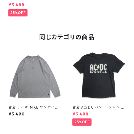
NBA クリーブランド・キャバ
¥3,488
リアーズ プリントTシャツ シ
ングルステッチ ブラック 表
25%OFF
記：XL gd410042n w6070
8
同じカテゴリの商品
古着 ナイキ NIKE ワンポイン
古着 AC/DC バンドTシャツ バ
ト ロングスリーブTシャツ ロ
ンT プリントTシャツ ブラック
¥3,490
¥3,488
ンT 杢グレー 表記：L gd40
表記：XL gd410397n w608
8811n w60317
06
25%OFF