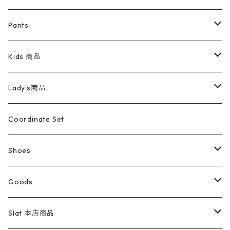
ミリタリージャケット
半袖シャツ
パンツ
Sweat Shirts
デニムジャケット
Tシャツ
Pants
スイングトップ
長袖シャツ
デニムパンツ
REVERSE WEAVE
レディース
Pants
ミリタリージャケット
長袖シャツ
デニムパンツ
Kids 商品
カバーオール
Tシャツ・ロンT
ミリタリーパンツ
アウター
ブランドシャツ
501,505
キッズ
Shirts
スウィングトップ
半袖シャツ
ミリタリーパンツ
Vintage
Lady's商品
アウトドア
ポロシャツ
ワークパンツ
トップス
ストライプシャツ
バギーズデニム
アウター
Tops
ライフスタイル雑貨
Ladies
アウトドアナイロンジャケット
ポロシャツ
チノパンツ
Tops
Tシャツ
Coordinate Set
ウールジャケット
スウェット・トレーナー
コーデュロイパンツ
ボトムス
コーデュロイシャツ
フレアデニム
トップス
Pants
ラグ・ブランケット
ブランド
Sweater
スポーツナイロンジャケット
スウェット・パーカ
イージーパンツ
Pants
ブラウス／シャツ／デザイントップス
Shoes
コート
パーカー
スウェットパンツ
ワンピース
スウェードシャツ
ブラックデニム
ボトムス
ラルフローレン
プリントスウェット
長袖
Goods
ワークジャケット
ベスト
スラックス
ベスト／キャミソール
22cm以下
Goods
ナイロンジャケット
セーター・カーディガン
ジャージパンツ
ウールシャツ
ワンピース
リーバイス
ロゴスウェット
半袖
Military
テーラードジャケット
セーター・カーディガン
ワークパンツ
スウェット
22.5cm
バンダナ
Slat 本店商品
ダウンジャケット・ベスト
スラックス