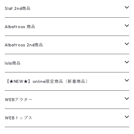
リネンシャツ
ロンパース
エルエルビーン
無地スウェット
アランセーター
ウールジャケット
フリース
コーデュロイパンツ
ニット
23cm
Outer
Slat 2nd商品
ベスト
オーバーオール・つなぎ
柄シャツ
アディダス
キャラスウェット
ウールセーター
ダウンジャケット
オーバーオール・つなぎ
ジャケット
23.5cm
Tee
アウター
Albatross 商品
コーチジャケット
チノパン
ワークシャツ
ナイキ
REVERSE WEAVE
コットン
ハンティングジャケット
レザージャケット
ショーツ
スカート
24cm
Shirts
長袖シャツ
Vintage sweater
Albatross 2nd商品
フリースジャケット・ベスト
ウールパンツ
ミリタリー
チャンピオン
アクリル
アウトドアジャケット
S/S Shirts
アウトドアシャツ
Otherジャケット
Otherパンツ
パンツ(w30以下)
24.5cm
Sweat Shirts
半袖シャツ
Outer
70sアイテム
Isla商品
レザー
ペインターパンツ
ネルシャツ
カーハート
コート
L/S Shirts
ブランドシャツ
REVERSE WEAVE
アウトドアシャツ
Sailing Jacket
ワンピース
25cm
Sweater
スウェット シャツ
Other Tops
Marlboro
2点セットコーデ
【★NEW★】online限定商品（新着商品）
テーラードジャケット
ショートパンツ
ディッキーズ
ライトジャケット
デザインシャツ
ブランドシャツ
Swingtop
長袖
ブランドスウェット
Fleece tops
25.5cm
Fleece
パンツ
Sweat Shirts
GAP
Sweat Shirts
8月NEWアイテム（2026）
WEBアウター
ボアジャケット
イージーパンツ
ウールリッチ
ミリタリージャケット
リネンシャツ
リネンシャツ
Coat
半袖
プリントスウェット
Knit
リーバイス501 505
トップス
その他
26cm
Other Tops
Tシャツ
Hoodie
アウター
Knit
7月NEWアイテム（2026）
ジャケット
WEBトップス
ビンテージ
トミーヒルフィガー
ウールジャケット
コーデユロイシャツ
ハワイアンシャツ
Denim Jacket
ノースリーブ
アウトドアスウェット
Tailored Jacket
スラックス
パンツ
ワークジャケット