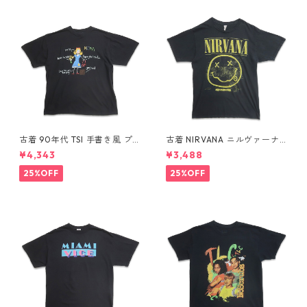
古着 90年代 TSI 手書き風 プ
古着 NIRVANA ニルヴァーナ
リントTシャツ シングルステッ
バンドTシャツ プリントTシャ
¥4,343
¥3,488
チ ブラック 表記：L gd410
ツ スマイル ブラック 表記：M
437n w60810
gd410396n w60806
25%OFF
25%OFF