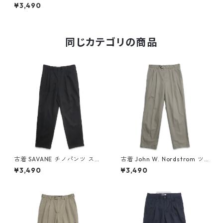
ノパンツ スラックス グリーン
¥3,490
系 表記：W34L32 gd41003
3n w60708
同じカテゴリの商品
古着 SAVANE チノパンツ スラ
古着 John W. Nordstrom ツ
ックス ツータック ブラック 表
ータック チノパンツ ベージュ
¥3,490
¥3,490
記：W34L30 gd409636n
表記：W33L32 gd409123n
w60604
w60417