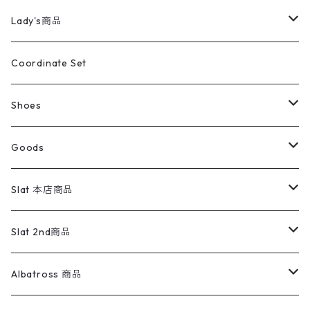
カバーオール
Tシャツ・ロンT
ミリタリーパンツ
アウター
ブランドシャツ
501,505
キッズ
Shirts
スウィングトップ
半袖シャツ
ミリタリーパンツ
Vintage
Lady's商品
アウトドア
ポロシャツ
ワークパンツ
トップス
ストライプシャツ
バギーズデニム
アウター
Tops
ライフスタイル雑貨
Ladies
アウトドアナイロンジャケット
ポロシャツ
チノパンツ
Tops
Tシャツ
Coordinate Set
ウールジャケット
スウェット・トレーナー
コーデュロイパンツ
ボトムス
コーデュロイシャツ
フレアデニム
トップス
Pants
ラグ・ブランケット
ブランド
Sweater
スポーツナイロンジャケット
スウェット・パーカ
イージーパンツ
Pants
ブラウス／シャツ／デザイントップス
Shoes
コート
パーカー
スウェットパンツ
ワンピース
スウェードシャツ
ブラックデニム
ボトムス
ラルフローレン
プリントスウェット
長袖
Goods
ワークジャケット
ベスト
スラックス
ベスト／キャミソール
22cm以下
Goods
ナイロンジャケット
セーター・カーディガン
ジャージパンツ
ウールシャツ
ワンピース
リーバイス
ロゴスウェット
半袖
Military
テーラードジャケット
セーター・カーディガン
ワークパンツ
スウェット
22.5cm
バンダナ
Slat 本店商品
ダウンジャケット・ベスト
スラックス
リネンシャツ
ロンパース
エルエルビーン
無地スウェット
アランセーター
ウールジャケット
フリース
コーデュロイパンツ
ニット
23cm
Outer
Slat 2nd商品
ベスト
オーバーオール・つなぎ
柄シャツ
アディダス
キャラスウェット
ウールセーター
ダウンジャケット
オーバーオール・つなぎ
ジャケット
23.5cm
Tee
アウター
Albatross 商品
コーチジャケット
チノパン
ワークシャツ
ナイキ
REVERSE WEAVE
コットン