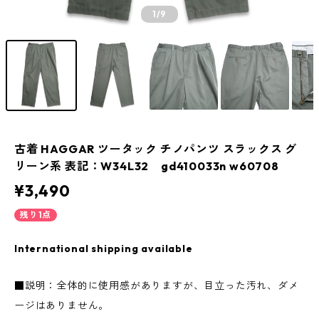
1
/9
古着 HAGGAR ツータック チノパンツ スラックス グ
リーン系 表記：W34L32 gd410033n w60708
¥3,490
残り1点
International shipping available
■説明：全体的に使用感がありますが、目立った汚れ、ダメ
ージはありません。