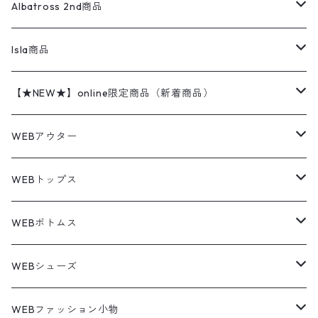
ハンティングジャケット
レザージャケット
ショーツ
スカート
24cm
Shirts
長袖シャツ
Vintage sweater
Albatross 2nd商品
フリースジャケット・ベスト
ウールパンツ
ミリタリー
チャンピオン
アクリル
アウトドアジャケット
S/S Shirts
アウトドアシャツ
Otherジャケット
Otherパンツ
パンツ(w30以下)
24.5cm
Sweat Shirts
半袖シャツ
Outer
70sアイテム
Isla商品
レザー
ペインターパンツ
ネルシャツ
カーハート
コート
L/S Shirts
ブランドシャツ
REVERSE WEAVE
アウトドアシャツ
Sailing Jacket
ワンピース
25cm
Sweater
スウェット シャツ
Other Tops
Marlboro
2点セットコーデ
【★NEW★】online限定商品（新着商品）
テーラードジャケット
ショートパンツ
ディッキーズ
ライトジャケット
デザインシャツ
ブランドシャツ
Swingtop
長袖
ブランドスウェット
Fleece tops
25.5cm
Fleece
パンツ
Sweat Shirts
GAP
Sweat Shirts
8月NEWアイテム（2026）
WEBアウター
ボアジャケット
イージーパンツ
ウールリッチ
ミリタリージャケット
リネンシャツ
リネンシャツ
Coat
半袖
プリントスウェット
Knit
リーバイス501 505
トップス
その他
26cm
Other Tops
Tシャツ
Hoodie
アウター
Knit
7月NEWアイテム（2026）
ジャケット
WEBトップス
ビンテージ
トミーヒルフィガー
ウールジャケット
コーデユロイシャツ
ハワイアンシャツ
Denim Jacket
ノースリーブ
アウトドアスウェット
Tailored Jacket
スラックス
パンツ
ワークジャケット
コート
プルオーバー
トップス
ミリタリージャケット
26.5cm
Pants
デッドストック ミリタリー
Tee
フリース
Military
6月NEWアイテム（2026）
コート
Tシャツ
WEBボトムス
その他
ノーティカ
ワークジャケット
ワークシャツ
デザインシャツ
Leather Jacket
無地スウェット
Gown
チノパンツ
スイングトップ
カーディガン
パンツ
フリースジャケット
Denim Pants
Band Tee
トップス
ムートン・レザーコート
映画・ムービーTシャツ
27cm
Shoes
フリース
Overall
セットアップ
Outer
5月NEWアイテム（2026）
ポンチョ
ポロシャツ
デニムパンツ
WEBシューズ
ノースフェイス
ダウンジャケット
ウールシャツ
ポロシャツ
Down jacket
アウトドアブランド
テーラードジャケット
ジャージ・トラックジャケット
Military Pants
Print Tee
パンツ
ウールコート
グラフィックTシャツ
Sneaker
テーラードジャケット
トップス
ボーダーポロシャツ
ストレートデニムパンツ
27.5cm
Goods
セーター
Shirts
トップス
Fleece
4月NEWアイテム（2026）
キャミソール・タンクトップ
ロングパンツ
スニーカー
WEBファッション小物
パタゴニア