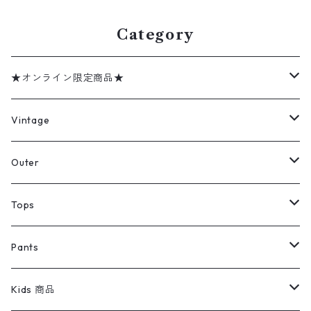
Category
★オンライン限定商品★
ミリタリーデッドストック
Vintage
アウター
Jacket
Outer
デニムジャケット
トップス
Tee
コート
Tops
ミリタリージャケット
半袖シャツ
パンツ
Sweat Shirts
デニムジャケット
Tシャツ
Pants
スイングトップ
長袖シャツ
デニムパンツ
REVERSE WEAVE
レディース
Pants
ミリタリージャケット
長袖シャツ
デニムパンツ
Kids 商品