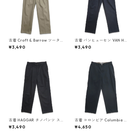
古着 Croft & Barrow ツータ
古着 バンヒューセン VAN HEU
ック チノパンツ ベージュ ブラ
SEN ツータック チノパンツ ネ
¥3,490
¥3,490
ウン系 表記：W32L30 gd4
イビーグレー 表記：W34L32
09525n w60526
gd409916n w60629
古着 HAGGAR チノパンツ ス
古着 コロンビア Columbia ア
ラックス ツータック ブラック
ウトドアパンツ チノパンツ ブ
¥3,490
¥4,650
表記：W34L32 gd409526n
ラック ネイビー系 表記：34
w60526
gd409914n w60628