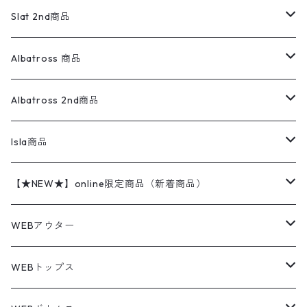
ロンパース
エルエルビーン
無地スウェット
アランセーター
ウールジャケット
フリース
コーデュロイパンツ
ニット
23cm
Outer
Slat 2nd商品
ベスト
オーバーオール・つなぎ
柄シャツ
アディダス
キャラスウェット
ウールセーター
ダウンジャケット
オーバーオール・つなぎ
ジャケット
23.5cm
Tee
アウター
Albatross 商品
コーチジャケット
チノパン
ワークシャツ
ナイキ
REVERSE WEAVE
コットン
ハンティングジャケット
レザージャケット
ショーツ
スカート
24cm
Shirts
長袖シャツ
Vintage sweater
Albatross 2nd商品
フリースジャケット・ベスト
ウールパンツ
ミリタリー
チャンピオン
アクリル
アウトドアジャケット
S/S Shirts
アウトドアシャツ
Otherジャケット
Otherパンツ
パンツ(w30以下)
24.5cm
Sweat Shirts
半袖シャツ
Outer
70sアイテム
Isla商品
レザー
ペインターパンツ
ネルシャツ
カーハート
コート
L/S Shirts
ブランドシャツ
REVERSE WEAVE
アウトドアシャツ
Sailing Jacket
ワンピース
25cm
Sweater
スウェット シャツ
Other Tops
Marlboro
2点セットコーデ
【★NEW★】online限定商品（新着商品）
テーラードジャケット
ショートパンツ
ディッキーズ
ライトジャケット
デザインシャツ
ブランドシャツ
Swingtop
長袖
ブランドスウェット
Fleece tops
25.5cm
Fleece
パンツ
Sweat Shirts
GAP
Sweat Shirts
8月NEWアイテム（2026）
WEBアウター
ボアジャケット
イージーパンツ
ウールリッチ
ミリタリージャケット
リネンシャツ
リネンシャツ
Coat
半袖
プリントスウェット
Knit
リーバイス501 505
トップス
その他
26cm
Other Tops
Tシャツ
Hoodie
アウター
Knit
7月NEWアイテム（2026）
ジャケット
WEBトップス
ビンテージ
トミーヒルフィガー
ウールジャケット
コーデユロイシャツ
ハワイアンシャツ
Denim Jacket
ノースリーブ
アウトドアスウェット
Tailored Jacket
スラックス
パンツ
ワークジャケット
コート
プルオーバー
トップス
ミリタリージャケット