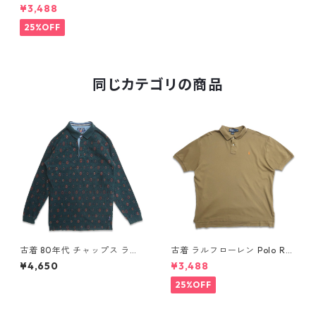
ph Lauren 半袖 ポロシャツ ワ
¥3,488
ンポイント ボーダー 鹿の子 表
記：XL gd410030n w6070
25%OFF
7
同じカテゴリの商品
古着 80年代 チャップス ラル
古着 ラルフローレン Polo Ral
フローレン CHAPS RALPH LA
ph Lauren 半袖 天竺 ポロシャ
¥4,650
¥3,488
UREN 総柄 長袖 ポロシャツ 表
ツ ワンポイント ブラウン系 表
記：L gd408851n w60320
記：XL gd410385n w60805
25%OFF