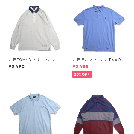
古着 TOMMY トミーヒルフィ
古着 ラルフローレン Polo Ral
ガー 長袖ポロシャツ ネイビー
ph Lauren 半袖 ポロシャツ ワ
¥3,490
¥3,488
表記：XL gd409055n w60
ンポイント 鹿の子 ライトブル
410
ー 表記：XL gd410384n w6
25%OFF
0805