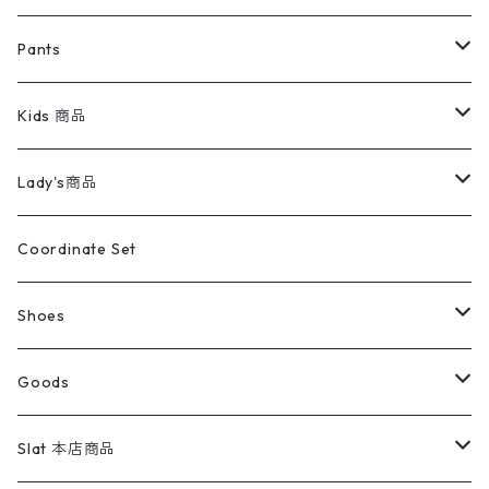
ミリタリージャケット
半袖シャツ
パンツ
Sweat Shirts
デニムジャケット
Tシャツ
Pants
スイングトップ
長袖シャツ
デニムパンツ
REVERSE WEAVE
レディース
Pants
ミリタリージャケット
長袖シャツ
デニムパンツ
Kids 商品
カバーオール
Tシャツ・ロンT
ミリタリーパンツ
アウター
ブランドシャツ
501,505
キッズ
Shirts
スウィングトップ
半袖シャツ
ミリタリーパンツ
Vintage
Lady's商品
アウトドア
ポロシャツ
ワークパンツ
トップス
ストライプシャツ
バギーズデニム
アウター
Tops
ライフスタイル雑貨
Ladies
アウトドアナイロンジャケット
ポロシャツ
チノパンツ
Tops
Tシャツ
Coordinate Set
ウールジャケット
スウェット・トレーナー
コーデュロイパンツ
ボトムス
コーデュロイシャツ
フレアデニム
トップス
Pants
ラグ・ブランケット
ブランド
Sweater
スポーツナイロンジャケット
スウェット・パーカ
イージーパンツ
Pants
ブラウス／シャツ／デザイントップス
Shoes
コート
パーカー
スウェットパンツ
ワンピース
スウェードシャツ
ブラックデニム
ボトムス
ラルフローレン
プリントスウェット
長袖
Goods
ワークジャケット
ベスト
スラックス
ベスト／キャミソール
22cm以下
Goods
ナイロンジャケット
セーター・カーディガン
ジャージパンツ
ウールシャツ
ワンピース
リーバイス
ロゴスウェット
半袖
Military
テーラードジャケット
セーター・カーディガン
ワークパンツ
スウェット
22.5cm
バンダナ
Slat 本店商品
ダウンジャケット・ベスト
スラックス
リネンシャツ