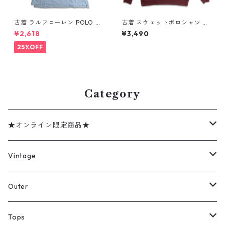
古着 ラルフローレン POLO JE
古着 スウェットポロシャツ ト
ANS CO. RALPH LAUREN 半
レーナー ラガーシャツ 長袖ポ
¥2,618
¥3,490
袖 ポロシャツ ワンポイント 鹿
ロシャツ 裏起毛 表記：-- g
の子 ライトブルー 表記：XL
d408588n w60219
25%OFF
gd410383n w60805
Category
★オンライン限定商品★
ミリタリーデッドストック
Vintage
アウター
Jacket
Outer
デニムジャケット
トップス
Tee
コート
Tops