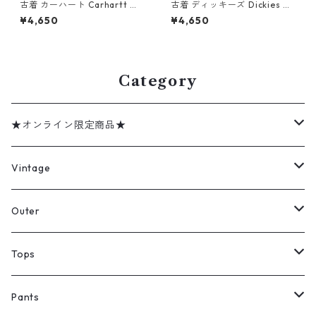
古着 カーハート Carhartt リ
古着 ディッキーズ Dickies ダ
ップストップ ストレッチ ペイ
ック ペインターパンツ ワーク
¥4,650
¥4,650
ンターパンツ ネイビー 表記：
パンツ グレー 表記：W34L32
W30L28 gd408943n w603
gd410244n w60724
31
Category
★オンライン限定商品★
ミリタリーデッドストック
Vintage
アウター
Jacket
Outer
デニムジャケット
トップス
Tee
コート
Tops
ミリタリージャケット
半袖シャツ
パンツ
Sweat Shirts
デニムジャケット
Tシャツ
Pants