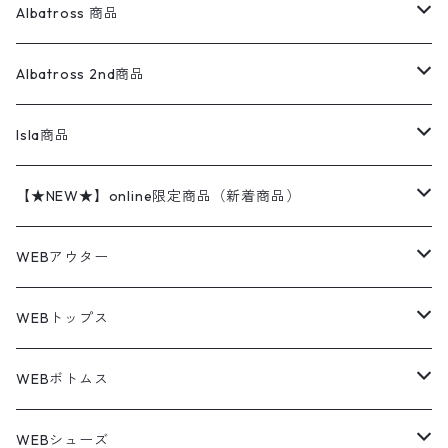
ウールセーター
ダウンジャケット
オーバーオール・つなぎ
ジャケット
23.5cm
Tee
アウター
Albatross 商品
コーチジャケット
チノパン
ワークシャツ
ナイキ
REVERSE WEAVE
コットン
ハンティングジャケット
レザージャケット
ショーツ
スカート
24cm
Shirts
長袖シャツ
Vintage sweater
Albatross 2nd商品
フリースジャケット・ベスト
ウールパンツ
ミリタリー
チャンピオン
アクリル
アウトドアジャケット
S/S Shirts
アウトドアシャツ
Otherジャケット
Otherパンツ
パンツ(w30以下)
24.5cm
Sweat Shirts
半袖シャツ
Outer
70sアイテム
Isla商品
レザー
ペインターパンツ
ネルシャツ
カーハート
コート
L/S Shirts
ブランドシャツ
REVERSE WEAVE
アウトドアシャツ
Sailing Jacket
ワンピース
25cm
Sweater
スウェット シャツ
Other Tops
Marlboro
2点セットコーデ
【★NEW★】online限定商品（新着商品）
テーラードジャケット
ショートパンツ
ディッキーズ
ライトジャケット
デザインシャツ
ブランドシャツ
Swingtop
長袖
ブランドスウェット
Fleece tops
25.5cm
Fleece
パンツ
Sweat Shirts
GAP
Sweat Shirts
8月NEWアイテム（2026）
WEBアウター
ボアジャケット
イージーパンツ
ウールリッチ
ミリタリージャケット
リネンシャツ
リネンシャツ
Coat
半袖
プリントスウェット
Knit
リーバイス501 505
トップス
その他
26cm
Other Tops
Tシャツ
Hoodie
アウター
Knit
7月NEWアイテム（2026）
ジャケット
WEBトップス
ビンテージ
トミーヒルフィガー
ウールジャケット
コーデユロイシャツ
ハワイアンシャツ
Denim Jacket
ノースリーブ
アウトドアスウェット
Tailored Jacket
スラックス
パンツ
ワークジャケット
コート
プルオーバー
トップス
ミリタリージャケット
26.5cm
Pants
デッドストック ミリタリー
Tee
フリース
Military
6月NEWアイテム（2026）
コート
Tシャツ
WEBボトムス
その他
ノーティカ
ワークジャケット
ワークシャツ
デザインシャツ
Leather Jacket
無地スウェット
Gown
チノパンツ
スイングトップ
カーディガン
パンツ
フリースジャケット
Denim Pants
Band Tee
トップス
ムートン・レザーコート
映画・ムービーTシャツ
27cm
Shoes
フリース
Overall
セットアップ
Outer
5月NEWアイテム（2026）
ポンチョ
ポロシャツ
デニムパンツ
WEBシューズ