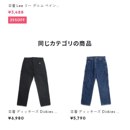
古着 Lee リー デニム ペイン
ター ショートパンツ ハーフパ
¥3,488
ンツ 表記：34 gd410018n
w60707
25%OFF
同じカテゴリの商品
古着 ディッキーズ Dickies ワ
古着 ディッキーズ Dickies ワ
ーク ダック ペインターパンツ
ーク デニム ペインターパンツ
¥6,980
¥5,790
ブラック 表記：W36L32 gd
デニムパンツ 表記：W32L32
409412n w60514
gd409003n w60406