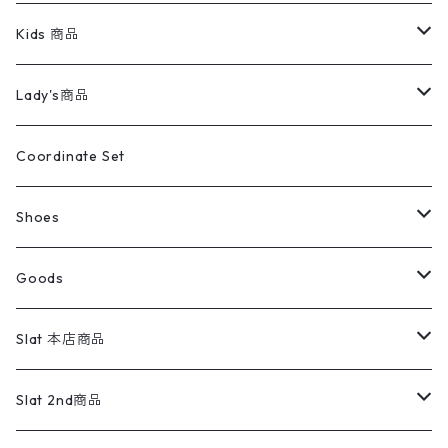
スイングトップ
長袖シャツ
デニムパンツ
REVERSE WEAVE
レディース
Pants
ミリタリージャケット
長袖シャツ
デニムパンツ
Kids 商品
カバーオール
Tシャツ・ロンT
ミリタリーパンツ
アウター
ブランドシャツ
501,505
キッズ
Shirts
スウィングトップ
半袖シャツ
ミリタリーパンツ
Vintage
Lady's商品
アウトドア
ポロシャツ
ワークパンツ
トップス
ストライプシャツ
バギーズデニム
アウター
Tops
ライフスタイル雑貨
Ladies
アウトドアナイロンジャケット
ポロシャツ
チノパンツ
Tops
Tシャツ
Coordinate Set
ウールジャケット
スウェット・トレーナー
コーデュロイパンツ
ボトムス
コーデュロイシャツ
フレアデニム
トップス
Pants
ラグ・ブランケット
ブランド
Sweater
スポーツナイロンジャケット
スウェット・パーカ
イージーパンツ
Pants
ブラウス／シャツ／デザイントップス
Shoes
コート
パーカー
スウェットパンツ
ワンピース
スウェードシャツ
ブラックデニム
ボトムス
ラルフローレン
プリントスウェット
長袖
Goods
ワークジャケット
ベスト
スラックス
ベスト／キャミソール
22cm以下
Goods
ナイロンジャケット
セーター・カーディガン
ジャージパンツ
ウールシャツ
ワンピース
リーバイス
ロゴスウェット
半袖
Military
テーラードジャケット
セーター・カーディガン
ワークパンツ
スウェット
22.5cm
バンダナ
Slat 本店商品
ダウンジャケット・ベスト
スラックス
リネンシャツ
ロンパース
エルエルビーン
無地スウェット
アランセーター
ウールジャケット
フリース
コーデュロイパンツ
ニット
23cm
Outer
Slat 2nd商品
ベスト
オーバーオール・つなぎ
柄シャツ
アディダス
キャラスウェット