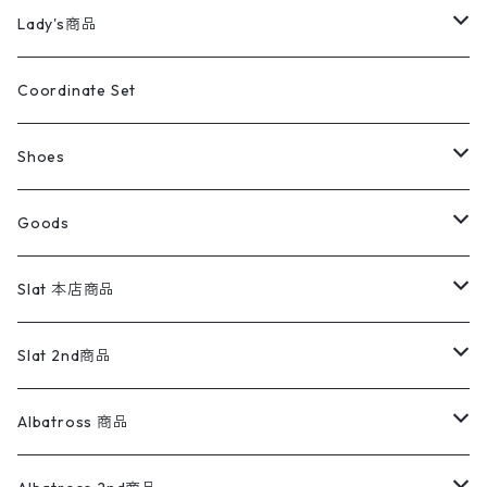
カバーオール
Tシャツ・ロンT
ミリタリーパンツ
アウター
ブランドシャツ
501,505
キッズ
Shirts
スウィングトップ
半袖シャツ
ミリタリーパンツ
Vintage
Lady's商品
アウトドア
ポロシャツ
ワークパンツ
トップス
ストライプシャツ
バギーズデニム
アウター
Tops
ライフスタイル雑貨
Ladies
アウトドアナイロンジャケット
ポロシャツ
チノパンツ
Tops
Tシャツ
Coordinate Set
ウールジャケット
スウェット・トレーナー
コーデュロイパンツ
ボトムス
コーデュロイシャツ
フレアデニム
トップス
Pants
ラグ・ブランケット
ブランド
Sweater
スポーツナイロンジャケット
スウェット・パーカ
イージーパンツ
Pants
ブラウス／シャツ／デザイントップス
Shoes
コート
パーカー
スウェットパンツ
ワンピース
スウェードシャツ
ブラックデニム
ボトムス
ラルフローレン
プリントスウェット
長袖
Goods
ワークジャケット
ベスト
スラックス
ベスト／キャミソール
22cm以下
Goods
ナイロンジャケット
セーター・カーディガン
ジャージパンツ
ウールシャツ
ワンピース
リーバイス
ロゴスウェット
半袖
Military
テーラードジャケット
セーター・カーディガン
ワークパンツ
スウェット
22.5cm
バンダナ
Slat 本店商品
ダウンジャケット・ベスト
スラックス
リネンシャツ
ロンパース
エルエルビーン
無地スウェット
アランセーター
ウールジャケット
フリース
コーデュロイパンツ
ニット
23cm
Outer
Slat 2nd商品
ベスト
オーバーオール・つなぎ
柄シャツ
アディダス
キャラスウェット
ウールセーター
ダウンジャケット
オーバーオール・つなぎ
ジャケット
23.5cm
Tee
アウター
Albatross 商品
コーチジャケット
チノパン
ワークシャツ
ナイキ
REVERSE WEAVE
コットン
ハンティングジャケット