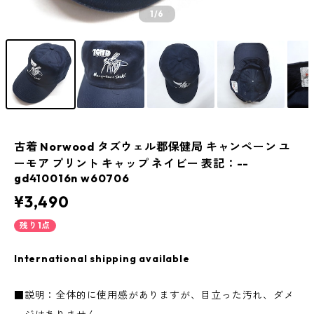
1
/6
古着 Norwood タズウェル郡保健局 キャンペーン ユ
ーモア プリント キャップ ネイビー 表記：--
gd410016n w60706
¥3,490
残り1点
International shipping available
■説明：全体的に使用感がありますが、目立った汚れ、ダメ