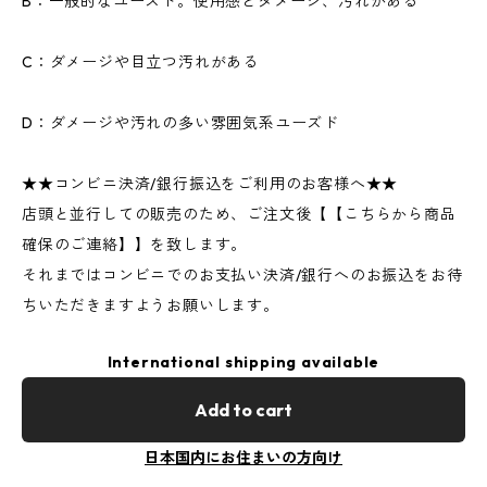
B：一般的なユーズド。使用感とダメージ、汚れがある
C：ダメージや目立つ汚れがある
D：ダメージや汚れの多い雰囲気系ユーズド
★★コンビニ決済/銀行振込をご利用のお客様へ★★
店頭と並行しての販売のため、ご注文後【【こちらから商品
確保のご連絡】】を致します。
それまではコンビニでのお支払い決済/銀行へのお振込をお待
ちいただきますようお願いします。
International shipping available
Add to cart
日本国内にお住まいの方向け