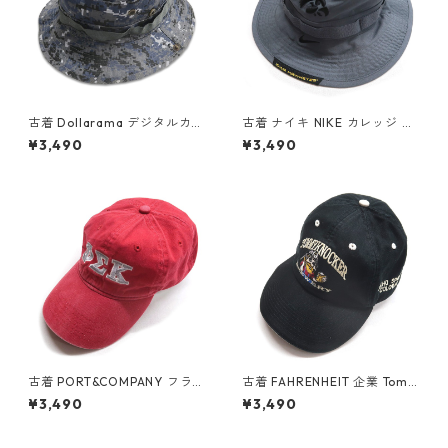
古着 Dollarama デジタルカモ
古着 ナイキ NIKE カレッジ ア
迷彩柄 ブーニーハット 表
イオワ ホークアイズ バケット
¥3,490
¥3,490
記：-- gd409069n w60411
ハット グレー 表記：-- gd4
09957n w60701
古着 PORT&COMPANY フラタ
古着 FAHRENHEIT 企業 Tomm
ニティ 刺繍 キャップ レッド系
yknocker Brewery 刺繡 キャ
¥3,490
¥3,490
表記：-- gd410106n w6071
ップ 内側メッシュ ブラック 表
3
記：-- gd410017n w60706