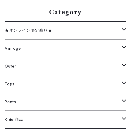
Category
★オンライン限定商品★
ミリタリーデッドストック
Vintage
アウター
Jacket
Outer
デニムジャケット
トップス
Tee
コート
Tops
ミリタリージャケット
半袖シャツ
パンツ
Sweat Shirts
デニムジャケット
Tシャツ
Pants
スイングトップ
長袖シャツ
デニムパンツ
REVERSE WEAVE
レディース
Pants
ミリタリージャケット
長袖シャツ
デニムパンツ
Kids 商品