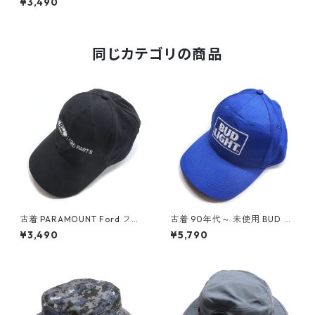
¥3,490
プリント キャップ ネイビー 表
記：-- gd410016n w60706
同じカテゴリの商品
古着 PARAMOUNT Ford フォ
古着 90年代～ 未使用 BUD LI
ード 企業ロゴ 刺繍 キャップ
GHT バドライト ロゴ 刺繍 キ
¥3,490
¥5,790
ブラック 表記：-- gd41010
ャップ ブルー 表記：-- gd4
7n w60713
09930n w60629