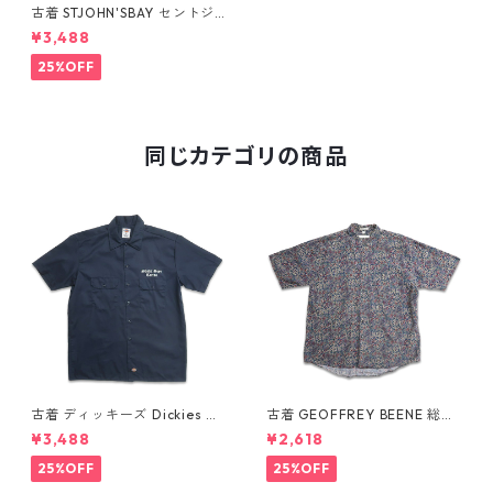
古着 STJOHN'SBAY セントジ
ョンズベイ 総柄 レーヨン アロ
¥3,488
ハシャツ ハワイアンシャツ 半
袖シャツ 表記：L gd410014
25%OFF
n w60706
同じカテゴリの商品
古着 ディッキーズ Dickies ワ
古着 GEOFFREY BEENE 総柄
ークシャツ 半袖シャツ ボック
ペイズリー柄 レーヨン 半袖シ
¥3,488
¥2,618
ス ワンポイント プリント ネイ
ャツ 表記：L gd410387n w6
ビー 表記：L gd410417n w6
0805
25%OFF
25%OFF
0808