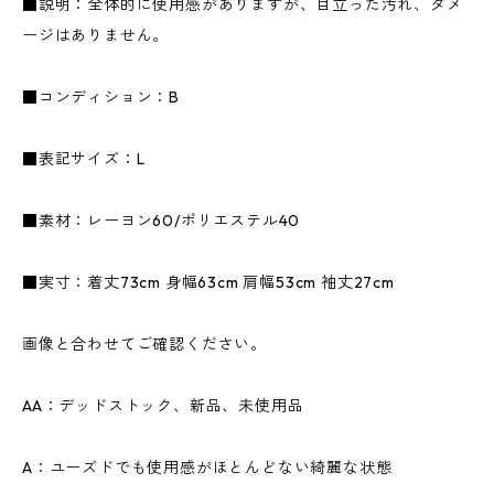
■説明：全体的に使用感がありますが、目立った汚れ、ダメ
ージはありません。
■コンディション：B
■表記サイズ：L
■素材：レーヨン60/ポリエステル40
■実寸：着丈73cm 身幅63cm 肩幅53cm 袖丈27cm
画像と合わせてご確認ください。
AA：デッドストック、新品、未使用品
A：ユーズドでも使用感がほとんどない綺麗な状態