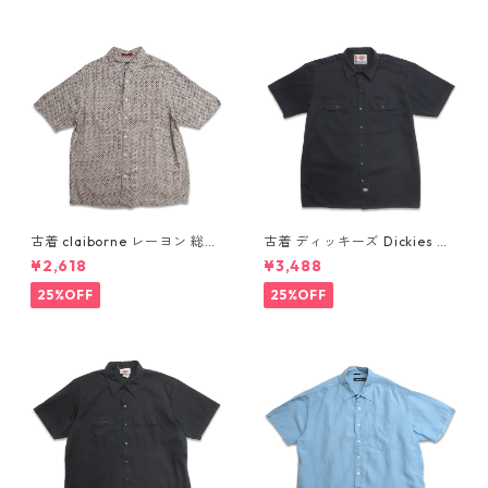
古着 claiborne レーヨン 総柄
古着 ディッキーズ Dickies ワ
半袖シャツ ボックスシャツ 表
ークシャツ 半袖シャツ ボック
¥2,618
¥3,488
記：L gd410386n w60805
ス ブラック 表記：L gd410
416n w60808
25%OFF
25%OFF