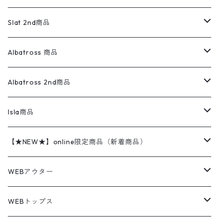
ダウンジャケット・ベスト
スラックス
リネンシャツ
ロンパース
エルエルビーン
無地スウェット
アランセーター
ウールジャケット
フリース
コーデュロイパンツ
ニット
23cm
Outer
Slat 2nd商品
ベスト
オーバーオール・つなぎ
柄シャツ
アディダス
キャラスウェット
ウールセーター
ダウンジャケット
オーバーオール・つなぎ
ジャケット
23.5cm
Tee
アウター
Albatross 商品
コーチジャケット
チノパン
ワークシャツ
ナイキ
REVERSE WEAVE
コットン
ハンティングジャケット
レザージャケット
ショーツ
スカート
24cm
Shirts
長袖シャツ
Vintage sweater
Albatross 2nd商品
フリースジャケット・ベスト
ウールパンツ
ミリタリー
チャンピオン
アクリル
アウトドアジャケット
S/S Shirts
アウトドアシャツ
Otherジャケット
Otherパンツ
パンツ(w30以下)
24.5cm
Sweat Shirts
半袖シャツ
Outer
70sアイテム
Isla商品
レザー
ペインターパンツ
ネルシャツ
カーハート
コート
L/S Shirts
ブランドシャツ
REVERSE WEAVE
アウトドアシャツ
Sailing Jacket
ワンピース
25cm
Sweater
スウェット シャツ
Other Tops
Marlboro
2点セットコーデ
【★NEW★】online限定商品（新着商品）
テーラードジャケット
ショートパンツ
ディッキーズ
ライトジャケット
デザインシャツ
ブランドシャツ
Swingtop
長袖
ブランドスウェット
Fleece tops
25.5cm
Fleece
パンツ
Sweat Shirts
GAP
Sweat Shirts
8月NEWアイテム（2026）
WEBアウター
ボアジャケット
イージーパンツ
ウールリッチ
ミリタリージャケット
リネンシャツ
リネンシャツ
Coat
半袖
プリントスウェット
Knit
リーバイス501 505
トップス
その他
26cm
Other Tops
Tシャツ
Hoodie
アウター
Knit
7月NEWアイテム（2026）
ジャケット
WEBトップス
ビンテージ
トミーヒルフィガー