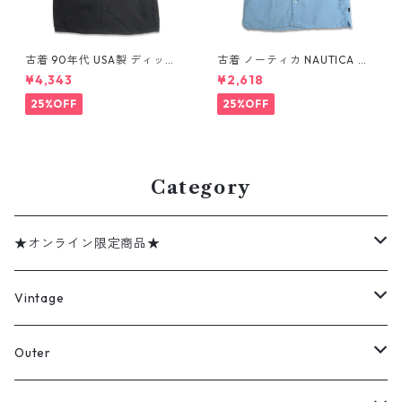
古着 90年代 USA製 ディッキ
古着 ノーティカ NAUTICA リ
ーズ Dickies ワークシャツ 半
ネン レーヨン 半袖シャツ ボッ
¥4,343
¥2,618
袖シャツ ボックス ブラック 表
クスシャツ ライトブルー 表
記：XL gd410372n w6080
記：XL gd410415n w60808
25%OFF
25%OFF
4
Category
★オンライン限定商品★
ミリタリーデッドストック
Vintage
アウター
Jacket
Outer