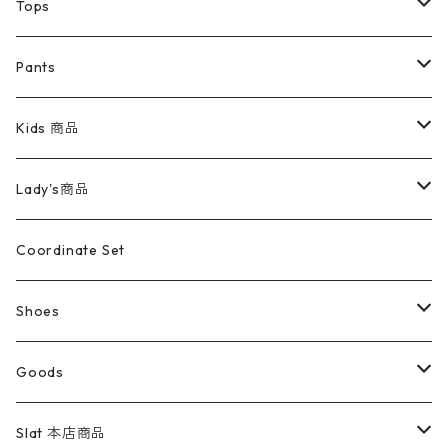
デニムジャケット
トップス
Tee
コート
Tops
ミリタリージャケット
半袖シャツ
パンツ
Sweat Shirts
デニムジャケット
Tシャツ
Pants
スイングトップ
長袖シャツ
デニムパンツ
REVERSE WEAVE
レディース
Pants
ミリタリージャケット
長袖シャツ
デニムパンツ
Kids 商品
カバーオール
Tシャツ・ロンT
ミリタリーパンツ
アウター
ブランドシャツ
501,505
キッズ
Shirts
スウィングトップ
半袖シャツ
ミリタリーパンツ
Vintage
Lady's商品
アウトドア
ポロシャツ
ワークパンツ
トップス
ストライプシャツ
バギーズデニム
アウター
Tops
ライフスタイル雑貨
Ladies
アウトドアナイロンジャケット
ポロシャツ
チノパンツ
Tops
Tシャツ
Coordinate Set
ウールジャケット
スウェット・トレーナー
コーデュロイパンツ
ボトムス
コーデュロイシャツ
フレアデニム
トップス
Pants
ラグ・ブランケット
ブランド
Sweater
スポーツナイロンジャケット
スウェット・パーカ
イージーパンツ
Pants
ブラウス／シャツ／デザイントップス
Shoes
コート
パーカー
スウェットパンツ
ワンピース
スウェードシャツ
ブラックデニム
ボトムス
ラルフローレン
プリントスウェット
長袖
Goods
ワークジャケット
ベスト
スラックス
ベスト／キャミソール
22cm以下
Goods
ナイロンジャケット
セーター・カーディガン
ジャージパンツ
ウールシャツ
ワンピース
リーバイス
ロゴスウェット
半袖
Military
テーラードジャケット
セーター・カーディガン
ワークパンツ
スウェット
22.5cm
バンダナ
Slat 本店商品