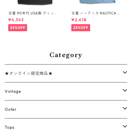
古着 90年代 USA製 ディッキ
古着 ノーティカ NAUTICA リ
ーズ Dickies ワークシャツ 半
ネン レーヨン 半袖シャツ ボッ
¥4,343
¥2,618
袖シャツ ボックス ブラック 表
クスシャツ ライトブルー 表
記：XL gd410372n w6080
記：XL gd410415n w60808
25%OFF
25%OFF
4
Category
★オンライン限定商品★
ミリタリーデッドストック
Vintage
アウター
Jacket
Outer
デニムジャケット
トップス
Tee
コート
Tops