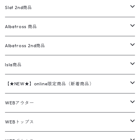
ロンパース
エルエルビーン
無地スウェット
アランセーター
ウールジャケット
フリース
コーデュロイパンツ
ニット
23cm
Outer
Slat 2nd商品
ベスト
オーバーオール・つなぎ
柄シャツ
アディダス
キャラスウェット
ウールセーター
ダウンジャケット
オーバーオール・つなぎ
ジャケット
23.5cm
Tee
アウター
Albatross 商品
コーチジャケット
チノパン
ワークシャツ
ナイキ
REVERSE WEAVE
コットン
ハンティングジャケット
レザージャケット
ショーツ
スカート
24cm
Shirts
長袖シャツ
Vintage sweater
Albatross 2nd商品
フリースジャケット・ベスト
ウールパンツ
ミリタリー
チャンピオン
アクリル
アウトドアジャケット
S/S Shirts
アウトドアシャツ
Otherジャケット
Otherパンツ
パンツ(w30以下)
24.5cm
Sweat Shirts
半袖シャツ
Outer
70sアイテム
Isla商品
レザー
ペインターパンツ
ネルシャツ
カーハート
コート
L/S Shirts
ブランドシャツ
REVERSE WEAVE
アウトドアシャツ
Sailing Jacket
ワンピース
25cm
Sweater
スウェット シャツ
Other Tops
Marlboro
2点セットコーデ
【★NEW★】online限定商品（新着商品）
テーラードジャケット
ショートパンツ
ディッキーズ
ライトジャケット
デザインシャツ
ブランドシャツ
Swingtop
長袖
ブランドスウェット
Fleece tops
25.5cm
Fleece
パンツ
Sweat Shirts
GAP
Sweat Shirts
8月NEWアイテム（2026）
WEBアウター
ボアジャケット
イージーパンツ
ウールリッチ
ミリタリージャケット
リネンシャツ
リネンシャツ
Coat
半袖
プリントスウェット
Knit
リーバイス501 505
トップス
その他
26cm
Other Tops
Tシャツ
Hoodie
アウター
Knit
7月NEWアイテム（2026）
ジャケット
WEBトップス
ビンテージ
トミーヒルフィガー
ウールジャケット
コーデユロイシャツ
ハワイアンシャツ
Denim Jacket
ノースリーブ
アウトドアスウェット
Tailored Jacket
スラックス
パンツ
ワークジャケット
コート
プルオーバー
トップス
ミリタリージャケット