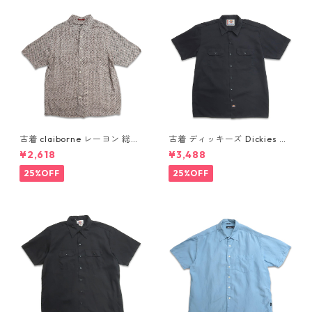
古着 claiborne レーヨン 総柄
古着 ディッキーズ Dickies ワ
半袖シャツ ボックスシャツ 表
ークシャツ 半袖シャツ ボック
¥2,618
¥3,488
記：L gd410386n w60805
ス ブラック 表記：L gd410
416n w60808
25%OFF
25%OFF