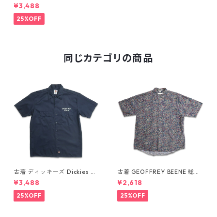
総柄 シルク アロハシャツ ハワ
¥3,488
イアンシャツ 半袖シャツ 表
記：-- gd410012n w60706
25%OFF
同じカテゴリの商品
古着 ディッキーズ Dickies ワ
古着 GEOFFREY BEENE 総柄
ークシャツ 半袖シャツ ボック
ペイズリー柄 レーヨン 半袖シ
¥3,488
¥2,618
ス ワンポイント プリント ネイ
ャツ 表記：L gd410387n w6
ビー 表記：L gd410417n w6
0805
25%OFF
25%OFF
0808