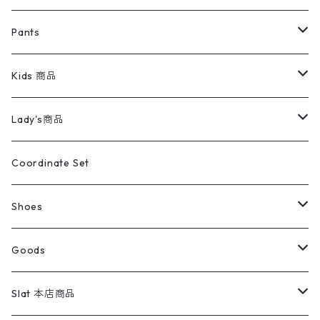
ミリタリージャケット
半袖シャツ
パンツ
Sweat Shirts
デニムジャケット
Tシャツ
Pants
スイングトップ
長袖シャツ
デニムパンツ
REVERSE WEAVE
レディース
Pants
ミリタリージャケット
長袖シャツ
デニムパンツ
Kids 商品
カバーオール
Tシャツ・ロンT
ミリタリーパンツ
アウター
ブランドシャツ
501,505
キッズ
Shirts
スウィングトップ
半袖シャツ
ミリタリーパンツ
Vintage
Lady's商品
アウトドア
ポロシャツ
ワークパンツ
トップス
ストライプシャツ
バギーズデニム
アウター
Tops
ライフスタイル雑貨
Ladies
アウトドアナイロンジャケット
ポロシャツ
チノパンツ
Tops
Tシャツ
Coordinate Set
ウールジャケット
スウェット・トレーナー
コーデュロイパンツ
ボトムス
コーデュロイシャツ
フレアデニム
トップス
Pants
ラグ・ブランケット
ブランド
Sweater
スポーツナイロンジャケット
スウェット・パーカ
イージーパンツ
Pants
ブラウス／シャツ／デザイントップス
Shoes
コート
パーカー
スウェットパンツ
ワンピース
スウェードシャツ
ブラックデニム
ボトムス
ラルフローレン
プリントスウェット
長袖
Goods
ワークジャケット
ベスト
スラックス
ベスト／キャミソール
22cm以下
Goods
ナイロンジャケット
セーター・カーディガン
ジャージパンツ
ウールシャツ
ワンピース
リーバイス
ロゴスウェット
半袖
Military
テーラードジャケット
セーター・カーディガン
ワークパンツ
スウェット
22.5cm
バンダナ
Slat 本店商品
ダウンジャケット・ベスト
スラックス
リネンシャツ