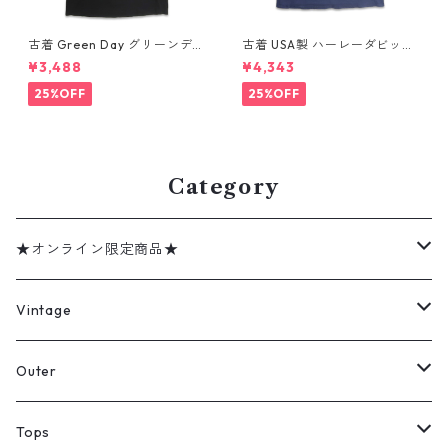
古着 Green Day グリーンデイ
古着 USA製 ハーレーダビッド
バンドTシャツ バンT プリント
ソン HARLEY-DAVIDSON モ
¥3,488
¥4,343
Tシャツ ブラック 表記：--
ーターサイクル プリントTシャ
gd410395n w60806
ツ ネイビー 表記：XL gd41
25%OFF
25%OFF
0407n w60807
Category
★オンライン限定商品★
ミリタリーデッドストック
Vintage
アウター
Jacket
Outer
デニムジャケット
トップス
Tee
コート
Tops