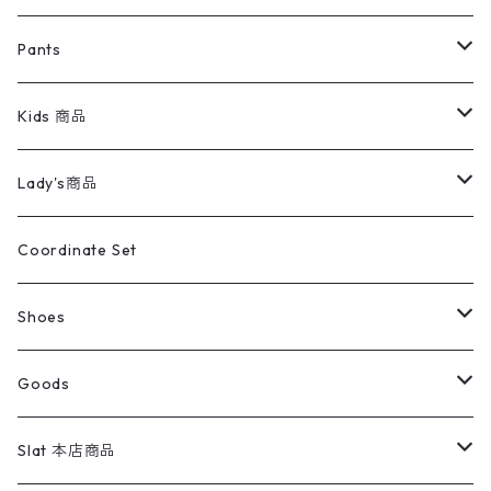
ミリタリージャケット
半袖シャツ
パンツ
Sweat Shirts
デニムジャケット
Tシャツ
Pants
スイングトップ
長袖シャツ
デニムパンツ
REVERSE WEAVE
レディース
Pants
ミリタリージャケット
長袖シャツ
デニムパンツ
Kids 商品
カバーオール
Tシャツ・ロンT
ミリタリーパンツ
アウター
ブランドシャツ
501,505
キッズ
Shirts
スウィングトップ
半袖シャツ
ミリタリーパンツ
Vintage
Lady's商品
アウトドア
ポロシャツ
ワークパンツ
トップス
ストライプシャツ
バギーズデニム
アウター
Tops
ライフスタイル雑貨
Ladies
アウトドアナイロンジャケット
ポロシャツ
チノパンツ
Tops
Tシャツ
Coordinate Set
ウールジャケット
スウェット・トレーナー
コーデュロイパンツ
ボトムス
コーデュロイシャツ
フレアデニム
トップス
Pants
ラグ・ブランケット
ブランド
Sweater
スポーツナイロンジャケット
スウェット・パーカ
イージーパンツ
Pants
ブラウス／シャツ／デザイントップス
Shoes
コート
パーカー
スウェットパンツ
ワンピース
スウェードシャツ
ブラックデニム
ボトムス
ラルフローレン
プリントスウェット
長袖
Goods
ワークジャケット
ベスト
スラックス
ベスト／キャミソール
22cm以下
Goods
ナイロンジャケット
セーター・カーディガン
ジャージパンツ
ウールシャツ
ワンピース
リーバイス
ロゴスウェット
半袖
Military
テーラードジャケット
セーター・カーディガン
ワークパンツ
スウェット
22.5cm
バンダナ
Slat 本店商品
ダウンジャケット・ベスト
スラックス
リネンシャツ