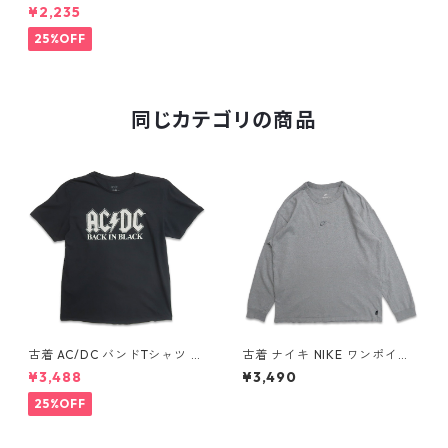
ヨーク市消防局 プリントTシャ
¥2,235
ツ ブラック 表記：XL gd41
0007n w60706
25%OFF
同じカテゴリの商品
古着 AC/DC バンドTシャツ バ
古着 ナイキ NIKE ワンポイン
ンT プリントTシャツ ブラック
ト ロングスリーブTシャツ ロ
¥3,488
¥3,490
表記：XL gd410397n w608
ンT 杢グレー 表記：L gd40
06
8811n w60317
25%OFF