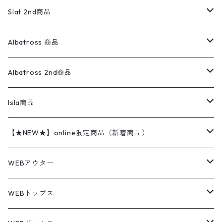
ロンパース
エルエルビーン
無地スウェット
アランセーター
ウールジャケット
フリース
コーデュロイパンツ
ニット
23cm
Outer
Slat 2nd商品
ベスト
オーバーオール・つなぎ
柄シャツ
アディダス
キャラスウェット
ウールセーター
ダウンジャケット
オーバーオール・つなぎ
ジャケット
23.5cm
Tee
アウター
Albatross 商品
コーチジャケット
チノパン
ワークシャツ
ナイキ
REVERSE WEAVE
コットン
ハンティングジャケット
レザージャケット
ショーツ
スカート
24cm
Shirts
長袖シャツ
Vintage sweater
Albatross 2nd商品
フリースジャケット・ベスト
ウールパンツ
ミリタリー
チャンピオン
アクリル
アウトドアジャケット
S/S Shirts
アウトドアシャツ
Otherジャケット
Otherパンツ
パンツ(w30以下)
24.5cm
Sweat Shirts
半袖シャツ
Outer
70sアイテム
Isla商品
レザー
ペインターパンツ
ネルシャツ
カーハート
コート
L/S Shirts
ブランドシャツ
REVERSE WEAVE
アウトドアシャツ
Sailing Jacket
ワンピース
25cm
Sweater
スウェット シャツ
Other Tops
Marlboro
2点セットコーデ
【★NEW★】online限定商品（新着商品）
テーラードジャケット
ショートパンツ
ディッキーズ
ライトジャケット
デザインシャツ
ブランドシャツ
Swingtop
長袖
ブランドスウェット
Fleece tops
25.5cm
Fleece
パンツ
Sweat Shirts
GAP
Sweat Shirts
8月NEWアイテム（2026）
WEBアウター
ボアジャケット
イージーパンツ
ウールリッチ
ミリタリージャケット
リネンシャツ
リネンシャツ
Coat
半袖
プリントスウェット
Knit
リーバイス501 505
トップス
その他
26cm
Other Tops
Tシャツ
Hoodie
アウター
Knit
7月NEWアイテム（2026）
ジャケット
WEBトップス
ビンテージ
トミーヒルフィガー
ウールジャケット
コーデユロイシャツ
ハワイアンシャツ
Denim Jacket
ノースリーブ
アウトドアスウェット
Tailored Jacket
スラックス
パンツ
ワークジャケット
コート
プルオーバー
トップス
ミリタリージャケット