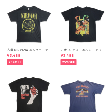
古着 NIRVANA ニルヴァーナ
古着 LC ティーエルシー ヒッ
バンドTシャツ プリントTシャ
プホップ ラップ バンドTシャ
¥3,488
¥3,488
ツ スマイル ブラック 表記：M
ツ プリントTシャツ ブラック
gd410396n w60806
表記：-- gd410370n w608
25%OFF
25%OFF
04