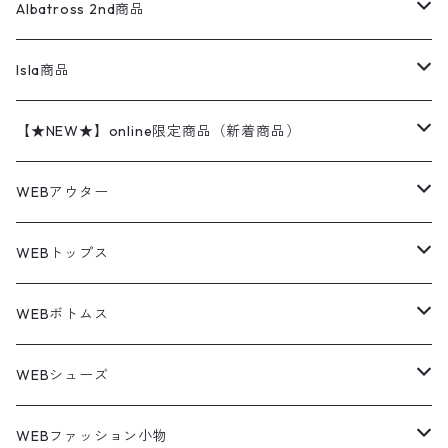
ハンティングジャケット
レザージャケット
ショーツ
スカート
24cm
Shirts
長袖シャツ
Vintage sweater
Albatross 2nd商品
フリースジャケット・ベスト
ウールパンツ
ミリタリー
チャンピオン
アクリル
アウトドアジャケット
S/S Shirts
アウトドアシャツ
Otherジャケット
Otherパンツ
パンツ(w30以下)
24.5cm
Sweat Shirts
半袖シャツ
Outer
70sアイテム
Isla商品
レザー
ペインターパンツ
ネルシャツ
カーハート
コート
L/S Shirts
ブランドシャツ
REVERSE WEAVE
アウトドアシャツ
Sailing Jacket
ワンピース
25cm
Sweater
スウェット シャツ
Other Tops
Marlboro
2点セットコーデ
【★NEW★】online限定商品（新着商品）
テーラードジャケット
ショートパンツ
ディッキーズ
ライトジャケット
デザインシャツ
ブランドシャツ
Swingtop
長袖
ブランドスウェット
Fleece tops
25.5cm
Fleece
パンツ
Sweat Shirts
GAP
Sweat Shirts
8月NEWアイテム（2026）
WEBアウター
ボアジャケット
イージーパンツ
ウールリッチ
ミリタリージャケット
リネンシャツ
リネンシャツ
Coat
半袖
プリントスウェット
Knit
リーバイス501 505
トップス
その他
26cm
Other Tops
Tシャツ
Hoodie
アウター
Knit
7月NEWアイテム（2026）
ジャケット
WEBトップス
ビンテージ
トミーヒルフィガー
ウールジャケット
コーデユロイシャツ
ハワイアンシャツ
Denim Jacket
ノースリーブ
アウトドアスウェット
Tailored Jacket
スラックス
パンツ
ワークジャケット
コート
プルオーバー
トップス
ミリタリージャケット
26.5cm
Pants
デッドストック ミリタリー
Tee
フリース
Military
6月NEWアイテム（2026）
コート
Tシャツ
WEBボトムス
その他
ノーティカ
ワークジャケット
ワークシャツ
デザインシャツ
Leather Jacket
無地スウェット
Gown
チノパンツ
スイングトップ
カーディガン
パンツ
フリースジャケット
Denim Pants
Band Tee
トップス
ムートン・レザーコート
映画・ムービーTシャツ
27cm
Shoes
フリース
Overall
セットアップ
Outer
5月NEWアイテム（2026）
ポンチョ
ポロシャツ
デニムパンツ
WEBシューズ
ノースフェイス
ダウンジャケット
ウールシャツ
ポロシャツ
Down jacket
アウトドアブランド
テーラードジャケット
ジャージ・トラックジャケット
Military Pants
Print Tee
パンツ
ウールコート
グラフィックTシャツ
Sneaker
テーラードジャケット
トップス
ボーダーポロシャツ
ストレートデニムパンツ
27.5cm
Goods
セーター
Shirts
トップス
Fleece
4月NEWアイテム（2026）
キャミソール・タンクトップ
ロングパンツ
スニーカー
WEBファッション小物
パタゴニア