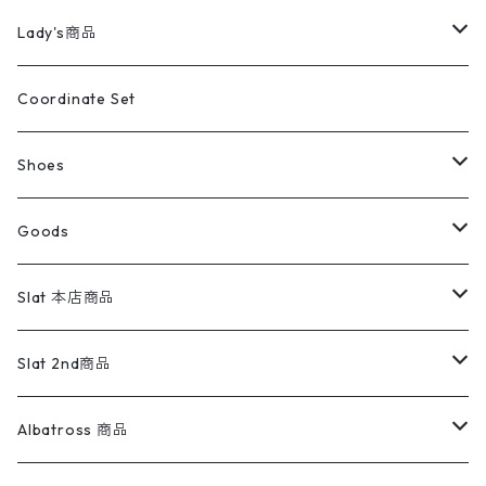
カバーオール
Tシャツ・ロンT
ミリタリーパンツ
アウター
ブランドシャツ
501,505
キッズ
Shirts
スウィングトップ
半袖シャツ
ミリタリーパンツ
Vintage
Lady's商品
アウトドア
ポロシャツ
ワークパンツ
トップス
ストライプシャツ
バギーズデニム
アウター
Tops
ライフスタイル雑貨
Ladies
アウトドアナイロンジャケット
ポロシャツ
チノパンツ
Tops
Tシャツ
Coordinate Set
ウールジャケット
スウェット・トレーナー
コーデュロイパンツ
ボトムス
コーデュロイシャツ
フレアデニム
トップス
Pants
ラグ・ブランケット
ブランド
Sweater
スポーツナイロンジャケット
スウェット・パーカ
イージーパンツ
Pants
ブラウス／シャツ／デザイントップス
Shoes
コート
パーカー
スウェットパンツ
ワンピース
スウェードシャツ
ブラックデニム
ボトムス
ラルフローレン
プリントスウェット
長袖
Goods
ワークジャケット
ベスト
スラックス
ベスト／キャミソール
22cm以下
Goods
ナイロンジャケット
セーター・カーディガン
ジャージパンツ
ウールシャツ
ワンピース
リーバイス
ロゴスウェット
半袖
Military
テーラードジャケット
セーター・カーディガン
ワークパンツ
スウェット
22.5cm
バンダナ
Slat 本店商品
ダウンジャケット・ベスト
スラックス
リネンシャツ
ロンパース
エルエルビーン
無地スウェット
アランセーター
ウールジャケット
フリース
コーデュロイパンツ
ニット
23cm
Outer
Slat 2nd商品
ベスト
オーバーオール・つなぎ
柄シャツ
アディダス
キャラスウェット
ウールセーター
ダウンジャケット
オーバーオール・つなぎ
ジャケット
23.5cm
Tee
アウター
Albatross 商品
コーチジャケット
チノパン
ワークシャツ
ナイキ
REVERSE WEAVE
コットン