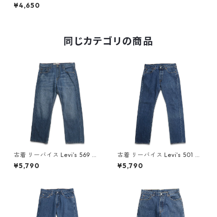
ニムパンツ ジーンズ ジーパン
¥4,650
表記：W36L32 gd410005n
w60706
同じカテゴリの商品
古着 リーバイス Levi’s 569 ル
古着 リーバイス Levi's 501 デ
ーズストレート デニムパンツ
ニムパンツ ジーンズ ジーパン
¥5,790
¥5,790
ジーンズ ジーパン 表記：W34
表記：W32L32 gd410273n
L30 gd409804n w60619
w60727