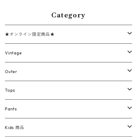
Category
★オンライン限定商品★
ミリタリーデッドストック
Vintage
アウター
Jacket
Outer
デニムジャケット
トップス
Tee
コート
Tops
ミリタリージャケット
半袖シャツ
パンツ
Sweat Shirts
デニムジャケット
Tシャツ
Pants
スイングトップ
長袖シャツ
デニムパンツ
REVERSE WEAVE
レディース
Pants
ミリタリージャケット
長袖シャツ
デニムパンツ
Kids 商品