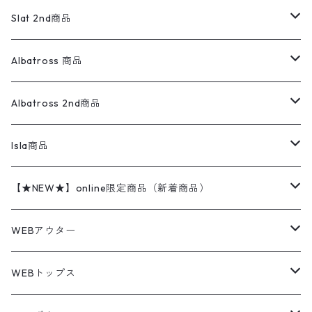
リネンシャツ
ロンパース
エルエルビーン
無地スウェット
アランセーター
ウールジャケット
フリース
コーデュロイパンツ
ニット
23cm
Outer
Slat 2nd商品
ベスト
オーバーオール・つなぎ
柄シャツ
アディダス
キャラスウェット
ウールセーター
ダウンジャケット
オーバーオール・つなぎ
ジャケット
23.5cm
Tee
アウター
Albatross 商品
コーチジャケット
チノパン
ワークシャツ
ナイキ
REVERSE WEAVE
コットン
ハンティングジャケット
レザージャケット
ショーツ
スカート
24cm
Shirts
長袖シャツ
Vintage sweater
Albatross 2nd商品
フリースジャケット・ベスト
ウールパンツ
ミリタリー
チャンピオン
アクリル
アウトドアジャケット
S/S Shirts
アウトドアシャツ
Otherジャケット
Otherパンツ
パンツ(w30以下)
24.5cm
Sweat Shirts
半袖シャツ
Outer
70sアイテム
Isla商品
レザー
ペインターパンツ
ネルシャツ
カーハート
コート
L/S Shirts
ブランドシャツ
REVERSE WEAVE
アウトドアシャツ
Sailing Jacket
ワンピース
25cm
Sweater
スウェット シャツ
Other Tops
Marlboro
2点セットコーデ
【★NEW★】online限定商品（新着商品）
テーラードジャケット
ショートパンツ
ディッキーズ
ライトジャケット
デザインシャツ
ブランドシャツ
Swingtop
長袖
ブランドスウェット
Fleece tops
25.5cm
Fleece
パンツ
Sweat Shirts
GAP
Sweat Shirts
8月NEWアイテム（2026）
WEBアウター
ボアジャケット
イージーパンツ
ウールリッチ
ミリタリージャケット
リネンシャツ
リネンシャツ
Coat
半袖
プリントスウェット
Knit
リーバイス501 505
トップス
その他
26cm
Other Tops
Tシャツ
Hoodie
アウター
Knit
7月NEWアイテム（2026）
ジャケット
WEBトップス
ビンテージ
トミーヒルフィガー
ウールジャケット
コーデユロイシャツ
ハワイアンシャツ
Denim Jacket
ノースリーブ
アウトドアスウェット
Tailored Jacket
スラックス
パンツ
ワークジャケット