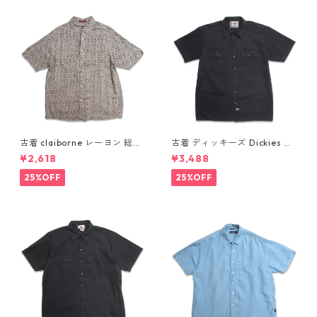
古着 claiborne レーヨン 総柄
古着 ディッキーズ Dickies ワ
半袖シャツ ボックスシャツ 表
ークシャツ 半袖シャツ ボック
¥2,618
¥3,488
記：L gd410386n w60805
ス ブラック 表記：L gd410
416n w60808
25%OFF
25%OFF