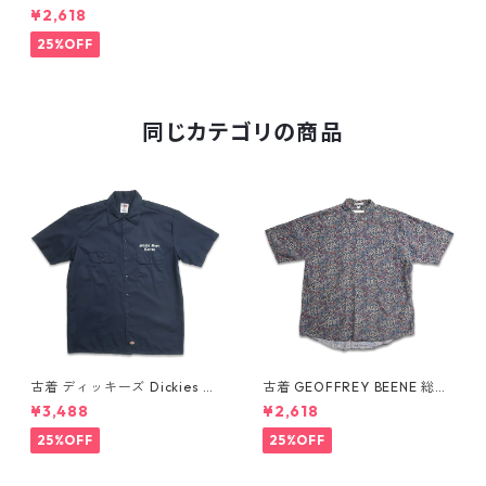
ルワーズ ベースボールシャツ
¥2,618
グリーン 表記：XL gd4099
99n w60704
25%OFF
同じカテゴリの商品
古着 ディッキーズ Dickies ワ
古着 GEOFFREY BEENE 総柄
ークシャツ 半袖シャツ ボック
ペイズリー柄 レーヨン 半袖シ
¥3,488
¥2,618
ス ワンポイント プリント ネイ
ャツ 表記：L gd410387n w6
ビー 表記：L gd410417n w6
0805
25%OFF
25%OFF
0808