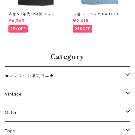
古着 90年代 USA製 ディッキ
古着 ノーティカ NAUTICA リ
ーズ Dickies ワークシャツ 半
ネン レーヨン 半袖シャツ ボッ
¥4,343
¥2,618
袖シャツ ボックス ブラック 表
クスシャツ ライトブルー 表
記：XL gd410372n w6080
記：XL gd410415n w60808
25%OFF
25%OFF
4
Category
★オンライン限定商品★
ミリタリーデッドストック
Vintage
アウター
Jacket
Outer
デニムジャケット
トップス
Tee
コート
Tops