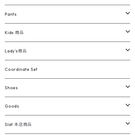
ミリタリージャケット
半袖シャツ
パンツ
Sweat Shirts
デニムジャケット
Tシャツ
Pants
スイングトップ
長袖シャツ
デニムパンツ
REVERSE WEAVE
レディース
Pants
ミリタリージャケット
長袖シャツ
デニムパンツ
Kids 商品
カバーオール
Tシャツ・ロンT
ミリタリーパンツ
アウター
ブランドシャツ
501,505
キッズ
Shirts
スウィングトップ
半袖シャツ
ミリタリーパンツ
Vintage
Lady's商品
アウトドア
ポロシャツ
ワークパンツ
トップス
ストライプシャツ
バギーズデニム
アウター
Tops
ライフスタイル雑貨
Ladies
アウトドアナイロンジャケット
ポロシャツ
チノパンツ
Tops
Tシャツ
Coordinate Set
ウールジャケット
スウェット・トレーナー
コーデュロイパンツ
ボトムス
コーデュロイシャツ
フレアデニム
トップス
Pants
ラグ・ブランケット
ブランド
Sweater
スポーツナイロンジャケット
スウェット・パーカ
イージーパンツ
Pants
ブラウス／シャツ／デザイントップス
Shoes
コート
パーカー
スウェットパンツ
ワンピース
スウェードシャツ
ブラックデニム
ボトムス
ラルフローレン
プリントスウェット
長袖
Goods
ワークジャケット
ベスト
スラックス
ベスト／キャミソール
22cm以下
Goods
ナイロンジャケット
セーター・カーディガン
ジャージパンツ
ウールシャツ
ワンピース
リーバイス
ロゴスウェット
半袖
Military
テーラードジャケット
セーター・カーディガン
ワークパンツ
スウェット
22.5cm
バンダナ
Slat 本店商品
ダウンジャケット・ベスト
スラックス