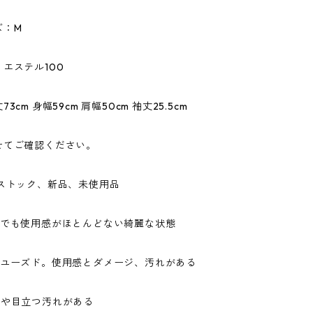
ズ：M
エステル100
3cm 身幅59cm 肩幅50cm 袖丈25.5cm
せてご確認ください。
ドストック、新品、未使用品
ドでも使用感がほとんどない綺麗な状態
なユーズド。使用感とダメージ、汚れがある
ジや目立つ汚れがある