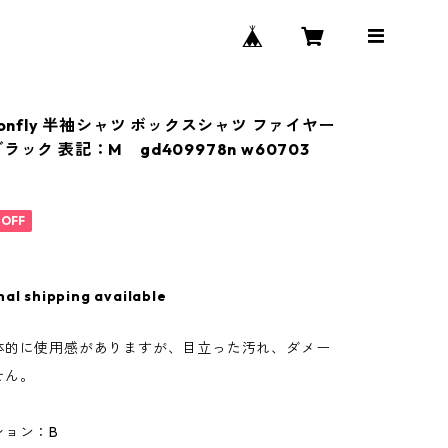
gonfly 半袖シャツ ボックスシャツ ファイヤー
ラック 表記：M gd409978n w60703
%OFF
nal shipping available
体的に使用感がありますが、目立った汚れ、ダメー
せん。
ション：B