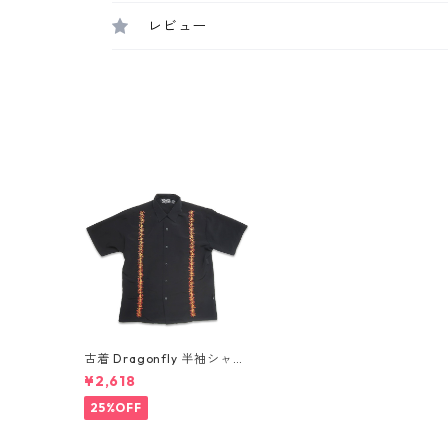
レビュー
古着 Dragonfly 半袖シャツ
ボックスシャツ ファイヤー
¥2,618
パターン ブラック 表記：M
gd409978n w60703
25%OFF