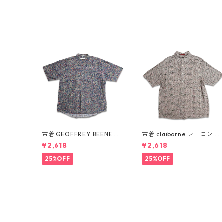
古着 GEOFFREY BEENE 総
古着 claiborne レーヨン 総
柄 ペイズリー柄 レーヨン 半
柄 半袖シャツ ボックスシャ
¥2,618
¥2,618
袖シャツ 表記：L gd4103
ツ 表記：L gd410386n w
87n w60805
60805
25%OFF
25%OFF