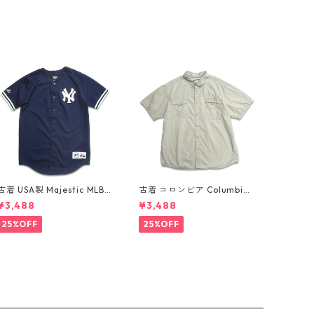
古着 USA製 Majestic MLB
古着 コロンビア Columbia
ニューヨーク・ヤンキース
フィッシング 半袖シャツ グ
¥3,488
¥3,488
デレク ジーター ベースボー
レー ミントグレー 表記：XX
ルシャツ ネイビー 表記：XL
L gd410361n w60802
25%OFF
25%OFF
gd410382n w60805