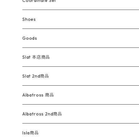
ライフスタイル雑貨
Ladies
アウトドアナイロンジャケット
ポロシャツ
チノパンツ
Tops
Tシャツ
Coordinate Set
ウールジャケット
スウェット・トレーナー
コーデュロイパンツ
ボトムス
コーデュロイシャツ
フレアデニム
トップス
Pants
ラグ・ブランケット
ブランド
Sweater
スポーツナイロンジャケット
スウェット・パーカ
イージーパンツ
Pants
ブラウス／シャツ／デザイントップス
Shoes
コート
パーカー
スウェットパンツ
ワンピース
スウェードシャツ
ブラックデニム
ボトムス
ラルフローレン
プリントスウェット
長袖
Goods
ワークジャケット
ベスト
スラックス
ベスト／キャミソール
22cm以下
Goods
ナイロンジャケット
セーター・カーディガン
ジャージパンツ
ウールシャツ
ワンピース
リーバイス
ロゴスウェット
半袖
Military
テーラードジャケット
セーター・カーディガン
ワークパンツ
スウェット
22.5cm
バンダナ
Slat 本店商品
ダウンジャケット・ベスト
スラックス
リネンシャツ
ロンパース
エルエルビーン
無地スウェット
アランセーター
ウールジャケット
フリース
コーデュロイパンツ
ニット
23cm
Outer
Slat 2nd商品
ベスト
オーバーオール・つなぎ
柄シャツ
アディダス
キャラスウェット
ウールセーター
ダウンジャケット
オーバーオール・つなぎ
ジャケット
23.5cm
Tee
アウター
Albatross 商品
コーチジャケット
チノパン
ワークシャツ
ナイキ
REVERSE WEAVE
コットン
ハンティングジャケット
レザージャケット
ショーツ
スカート
24cm
Shirts
長袖シャツ
Vintage sweater
Albatross 2nd商品
フリースジャケット・ベスト
ウールパンツ
ミリタリー
チャンピオン
アクリル
アウトドアジャケット
S/S Shirts
アウトドアシャツ
Otherジャケット
Otherパンツ
パンツ(w30以下)
24.5cm
Sweat Shirts
半袖シャツ
Outer
70sアイテム
Isla商品
レザー
ペインターパンツ