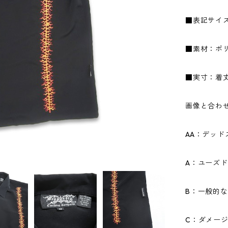
■表記サイ
■素材：ポリ
■実寸：着丈7
画像と合わ
AA：デッ
A：ユーズ
B：一般的
C：ダメー