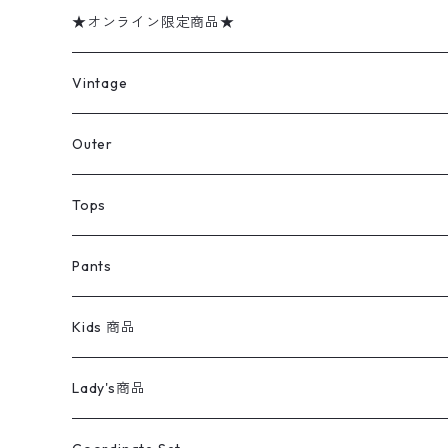
★オンライン限定商品★
ミリタリーデッドストック
Vintage
アウター
Jacket
Outer
デニムジャケット
トップス
Tee
コート
Tops
ミリタリージャケット
半袖シャツ
パンツ
Sweat Shirts
デニムジャケット
Tシャツ
Pants
スイングトップ
長袖シャツ
デニムパンツ
REVERSE WEAVE
レディース
Pants
ミリタリージャケット
長袖シャツ
デニムパンツ
Kids 商品
カバーオール
Tシャツ・ロンT
ミリタリーパンツ
アウター
ブランドシャツ
501,505
キッズ
Shirts
スウィングトップ
半袖シャツ
ミリタリーパンツ
Vintage
Lady's商品
アウトドア
ポロシャツ
ワークパンツ
トップス
ストライプシャツ
バギーズデニム
アウター
Tops