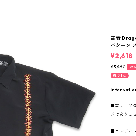
古着 Dra
パターン ブ
¥2,618
¥3,490
25
残り1点
Internatio
■説明：全
ジはありま
■コンディ