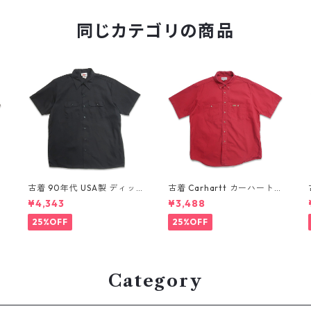
同じカテゴリの商品
古着 90年代 USA製 ディッ
古着 Carhartt カーハート
キーズ Dickies ワークシャ
半袖シャツ ワークシャツ ボ
¥4,343
¥3,488
ツ 半袖シャツ ボックス ブラ
タンダウンシャツ レッド 表
ック 表記：XL gd410372
記：L gd410371n w6080
25%OFF
25%OFF
n w60804
4
Category