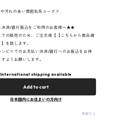
ジや汚れの多い雰囲気系ユーズド
ニ決済/銀行振込をご利用のお客様へ★★
しての販売のため、ご注文後【【こちらから商品確
】】を致します。
コンビニでのお支払い決済/銀行へのお振込をお待
ますようお願いします。
International shipping available
Add to cart
日本国内にお住まいの方向け
通報する