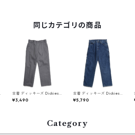
同じカテゴリの商品
古着 ディッキーズ Dickies
古着 ディッキーズ Dickies
ワークパンツ グレー 表記：
ワーク デニム ペインターパ
¥3,490
¥5,790
d
W34L32 gd410315n w60
ンツ デニムパンツ 表記：W
730
32L32 gd409003n w60
406
Category