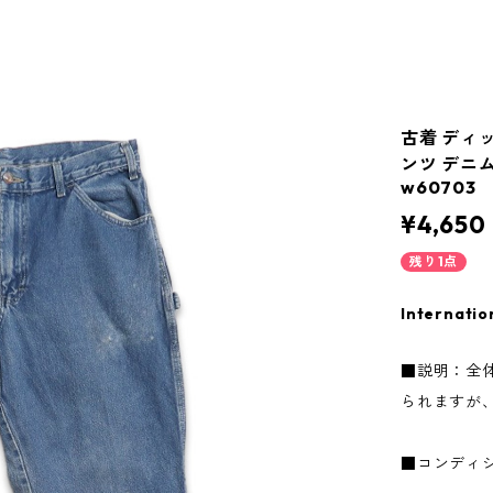
古着 ディッ
ンツ デニム
w60703
¥4,650
残り1点
Internatio
■説明：全
られますが
■コンディ