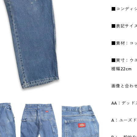
■コンディ
■表記サイズ
■素材：コッ
■実寸：ウエス
裾幅22cm
画像と合わ
AA：デッ
A：ユーズ