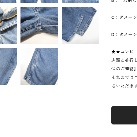
B：一般的
C：ダメー
D：ダメー
★★コンビ
店頭と並行
保のご連絡
それまでは
ちいただき