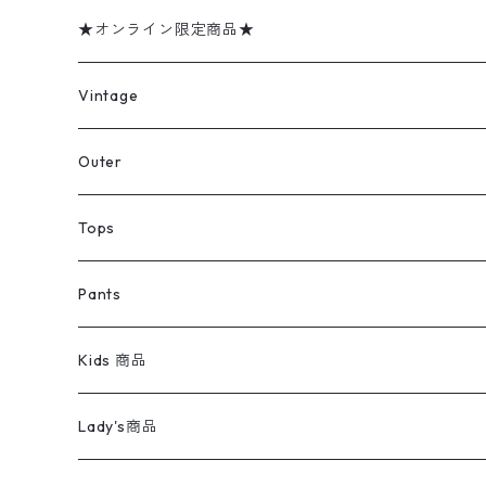
★オンライン限定商品★
ミリタリーデッドストック
Vintage
アウター
Jacket
Outer
デニムジャケット
トップス
Tee
コート
Tops
ミリタリージャケット
半袖シャツ
パンツ
Sweat Shirts
デニムジャケット
Tシャツ
Pants
スイングトップ
長袖シャツ
デニムパンツ
REVERSE WEAVE
レディース
Pants
ミリタリージャケット
長袖シャツ
デニムパンツ
Kids 商品
カバーオール
Tシャツ・ロンT
ミリタリーパンツ
アウター
ブランドシャツ
501,505
キッズ
Shirts
スウィングトップ
半袖シャツ
ミリタリーパンツ
Vintage
Lady's商品
アウトドア
ポロシャツ
ワークパンツ
トップス
ストライプシャツ
バギーズデニム