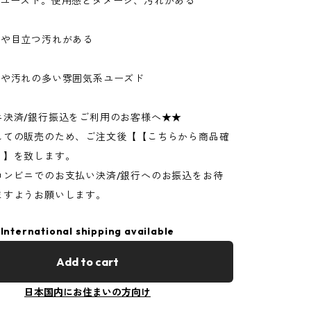
なユーズド。使用感とダメージ、汚れがある
ジや目立つ汚れがある
ジや汚れの多い雰囲気系ユーズド
ニ決済/銀行振込をご利用のお客様へ★★
しての販売のため、ご注文後【【こちらから商品確
】】を致します。
コンビニでのお支払い決済/銀行へのお振込をお待
ますようお願いします。
International shipping available
Add to cart
日本国内にお住まいの方向け