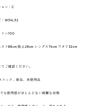
ション：C
：W34L32
トン100
ト88cm 股上28cm レングス74cm ワタリ32cm
せてご確認ください。
ドストック、新品、未使用品
ドでも使用感がほとんどない綺麗な状態