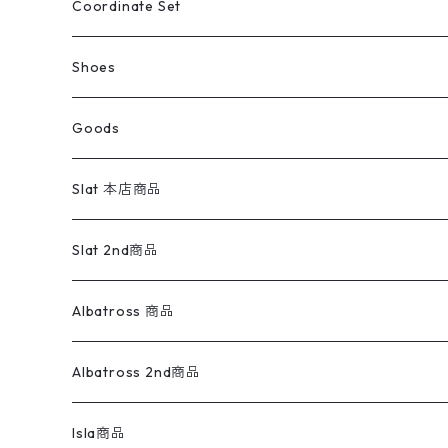
アウター
Tops
ライフスタイル雑貨
Ladies
アウトドアナイロンジャケット
ポロシャツ
チノパンツ
Tops
Tシャツ
Coordinate Set
ウールジャケット
スウェット・トレーナー
コーデュロイパンツ
ボトムス
コーデュロイシャツ
フレアデニム
トップス
Pants
ラグ・ブランケット
ブランド
Sweater
スポーツナイロンジャケット
スウェット・パーカ
イージーパンツ
Pants
ブラウス／シャツ／デザイントップス
Shoes
コート
パーカー
スウェットパンツ
ワンピース
スウェードシャツ
ブラックデニム
ボトムス
ラルフローレン
プリントスウェット
長袖
Goods
ワークジャケット
ベスト
スラックス
ベスト／キャミソール
22cm以下
Goods
ナイロンジャケット
セーター・カーディガン
ジャージパンツ
ウールシャツ
ワンピース
リーバイス
ロゴスウェット
半袖
Military
テーラードジャケット
セーター・カーディガン
ワークパンツ
スウェット
22.5cm
バンダナ
Slat 本店商品
ダウンジャケット・ベスト
スラックス
リネンシャツ
ロンパース
エルエルビーン
無地スウェット
アランセーター
ウールジャケット
フリース
コーデュロイパンツ
ニット
23cm
Outer
Slat 2nd商品
ベスト
オーバーオール・つなぎ
柄シャツ
アディダス
キャラスウェット
ウールセーター
ダウンジャケット
オーバーオール・つなぎ
ジャケット
23.5cm
Tee
アウター
Albatross 商品
コーチジャケット
チノパン
ワークシャツ
ナイキ
REVERSE WEAVE
コットン
ハンティングジャケット
レザージャケット
ショーツ
スカート
24cm
Shirts
長袖シャツ
Vintage sweater
Albatross 2nd商品
フリースジャケット・ベスト
ウールパンツ
ミリタリー
チャンピオン
アクリル
アウトドアジャケット
S/S Shirts
アウトドアシャツ
Otherジャケット
Otherパンツ
パンツ(w30以下)
24.5cm
Sweat Shirts
半袖シャツ
Outer
70sアイテム
Isla商品
レザー