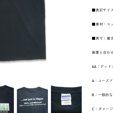
■表記サイズ
■素材：コッ
■実寸：着丈6
画像と合わ
AA：デッ
A：ユーズ
B：一般的
C：ダメー