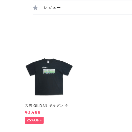
レビュー
古着 GILDAN ギルダン 企業
Citrix プリントTシャツ ブラ
¥3,488
ック 表記：L gd409970n
w60702
25%OFF