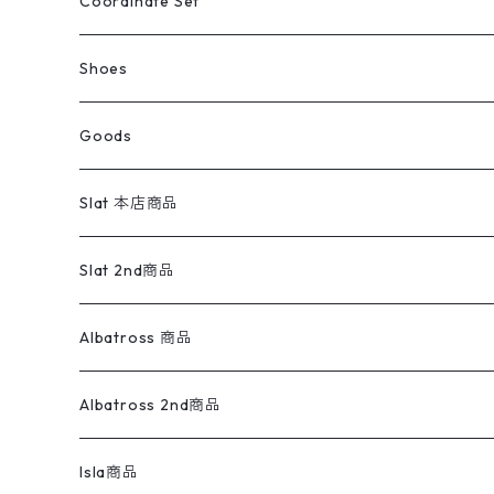
ライフスタイル雑貨
Ladies
アウトドアナイロンジャケット
ポロシャツ
チノパンツ
Tops
Tシャツ
Coordinate Set
ウールジャケット
スウェット・トレーナー
コーデュロイパンツ
ボトムス
コーデュロイシャツ
フレアデニム
トップス
Pants
ラグ・ブランケット
ブランド
Sweater
スポーツナイロンジャケット
スウェット・パーカ
イージーパンツ
Pants
ブラウス／シャツ／デザイントップス
Shoes
コート
パーカー
スウェットパンツ
ワンピース
スウェードシャツ
ブラックデニム
ボトムス
ラルフローレン
プリントスウェット
長袖
Goods
ワークジャケット
ベスト
スラックス
ベスト／キャミソール
22cm以下
Goods
ナイロンジャケット
セーター・カーディガン
ジャージパンツ
ウールシャツ
ワンピース
リーバイス
ロゴスウェット
半袖
Military
テーラードジャケット
セーター・カーディガン
ワークパンツ
スウェット
22.5cm
バンダナ
Slat 本店商品
ダウンジャケット・ベスト
スラックス
リネンシャツ
ロンパース
エルエルビーン
無地スウェット
アランセーター
ウールジャケット
フリース
コーデュロイパンツ
ニット
23cm
Outer
Slat 2nd商品
ベスト
オーバーオール・つなぎ
柄シャツ
アディダス
キャラスウェット
ウールセーター
ダウンジャケット
オーバーオール・つなぎ
ジャケット
23.5cm
Tee
アウター
Albatross 商品
コーチジャケット
チノパン
ワークシャツ
ナイキ
REVERSE WEAVE
コットン
ハンティングジャケット
レザージャケット
ショーツ
スカート
24cm
Shirts
長袖シャツ
Vintage sweater
Albatross 2nd商品
フリースジャケット・ベスト
ウールパンツ
ミリタリー
チャンピオン
アクリル
アウトドアジャケット
S/S Shirts
アウトドアシャツ
Otherジャケット
Otherパンツ
パンツ(w30以下)
24.5cm
Sweat Shirts
半袖シャツ
Outer
70sアイテム
Isla商品
レザー
ペインターパンツ