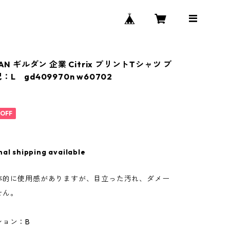
AN ギルダン 企業 Citrix プリントTシャツ ブ
：L gd409970n w60702
%OFF
nal shipping available
体的に使用感がありますが、目立った汚れ、ダメー
せん。
ション：B