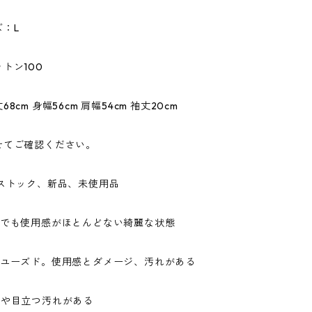
：L
トン100
8cm 身幅56cm 肩幅54cm 袖丈20cm
せてご確認ください。
ドストック、新品、未使用品
ドでも使用感がほとんどない綺麗な状態
なユーズド。使用感とダメージ、汚れがある
ジや目立つ汚れがある