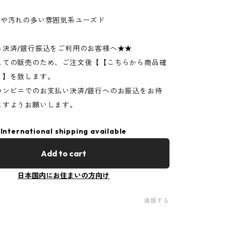
ジや汚れの多い雰囲気系ユーズド
ニ決済/銀行振込をご利用のお客様へ★★
しての販売のため、ご注文後【【こちらから商品確
】】を致します。
コンビニでのお支払い決済/銀行へのお振込をお待
ますようお願いします。
International shipping available
Add to cart
日本国内にお住まいの方向け
通報する