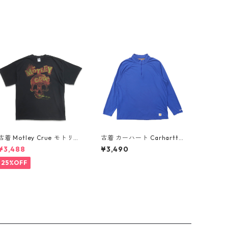
古着 Motley Crue モトリ
古着 カーハート Carhartt
ー・クルー バンドTシャツ
プルオーバー ロングスリー
¥3,488
¥3,490
プリントTシャツ ブラック
ブTシャツ ロンT ハーフジッ
表記：XL gd410368n w6
プ ブルー サイズ表記：XL
25%OFF
0804
gd408800n w60316