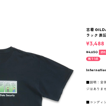
古着 GILD
ラック 表記
¥3,488
¥4,650
25
残り1点
Internatio
■説明：全
ジはありま
■コンディ