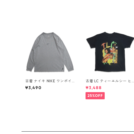
古着 ナイキ NIKE ワンポイ
古着 LC ティーエルシー ヒ
ント ロングスリーブTシャツ
ップホップ ラップ バンドT
¥3,490
¥3,488
ロンT 杢グレー 表記：L g
シャツ プリントTシャツ ブ
d408811n w60317
ラック 表記：-- gd41037
25%OFF
0n w60804