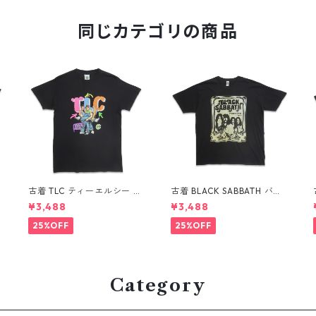
同じカテゴリの商品
古着 TLC ティーエルシー ヒ
古着 BLACK SABBATH バン
ップホップ ラップ バンドT
ドTシャツ バンT プリントT
¥3,488
¥3,488
シャツ プリントTシャツ ブ
シャツ ブラック 表記：XL
ラック 表記：M gd41036
gd410367n w60804
25%OFF
25%OFF
9n w60804
Category