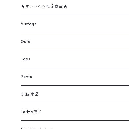
★オンライン限定商品★
ミリタリーデッドストック
Vintage
アウター
Jacket
Outer
デニムジャケット
トップス
Tee
コート
Tops
ミリタリージャケット
半袖シャツ
パンツ
Sweat Shirts
デニムジャケット
Tシャツ
Pants
スイングトップ
長袖シャツ
デニムパンツ
REVERSE WEAVE
レディース
Pants
ミリタリージャケット
長袖シャツ
デニムパンツ
Kids 商品
カバーオール
Tシャツ・ロンT
ミリタリーパンツ
アウター
ブランドシャツ
501,505
キッズ
Shirts
スウィングトップ
半袖シャツ
ミリタリーパンツ
Vintage
Lady's商品
アウトドア
ポロシャツ
ワークパンツ
トップス
ストライプシャツ
バギーズデニム
アウター
Tops