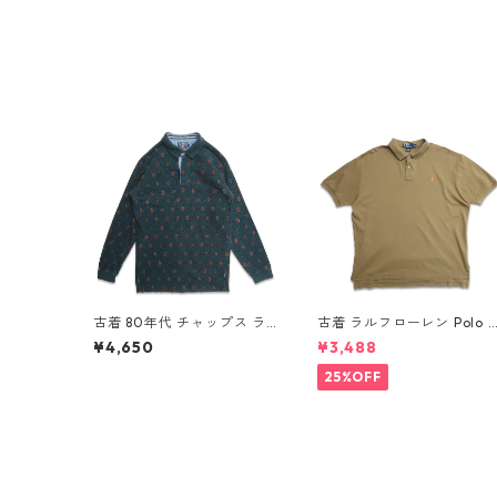
古着 80年代 チャップス ラ
古着 ラルフローレン Polo 
ルフローレン CHAPS RALP
alph Lauren 半袖 天竺 ポ
¥4,650
¥3,488
H LAUREN 総柄 長袖 ポロシ
シャツ ワンポイント ブラウ
ャツ 表記：L gd408851n
ン系 表記：XL gd410385
25%OFF
w60320
w60805