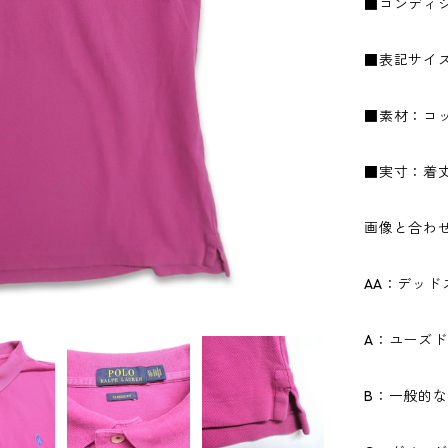
■コンディ
■表記サイズ
■素材：コッ
■実寸：着丈8
画像と合わ
AA：デッ
A：ユーズ
B：一般的