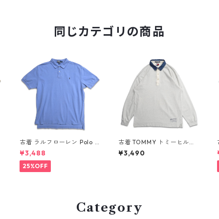
同じカテゴリの商品
R
古着 ラルフローレン Polo R
古着 TOMMY トミーヒルフ
ロ
alph Lauren 半袖 ポロシャ
ィガー 長袖ポロシャツ ネイ
¥3,488
¥3,490
ツ ワンポイント 鹿の子 ライ
ビー 表記：XL gd409055
n
トブルー 表記：XL gd410
n w60410
25%OFF
384n w60805
Category