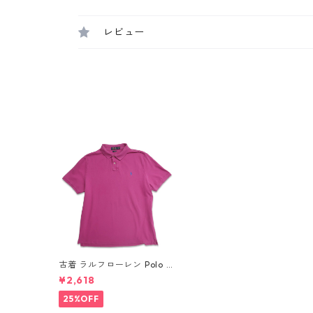
レビュー
古着 ラルフローレン Polo R
alph Lauren 半袖 鹿の子 ポ
¥2,618
ロシャツ ワンポイント ピン
ク 表記：XL gd409965n
25%OFF
w60702