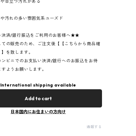
ジや目立つ汚れがある
ジや汚れの多い雰囲気系ユーズド
ニ決済/銀行振込をご利用のお客様へ★★
しての販売のため、ご注文後【【こちらから商品確
】】を致します。
コンビニでのお支払い決済/銀行へのお振込をお待
ますようお願いします。
International shipping available
Add to cart
日本国内にお住まいの方向け
通報する