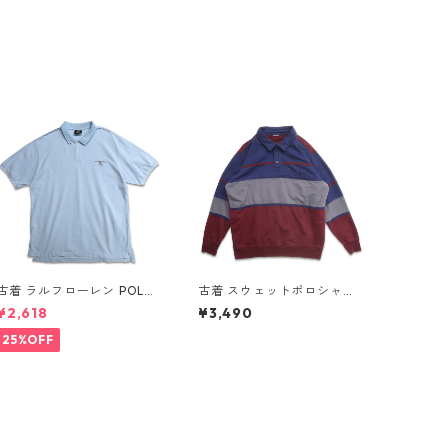
古着 ラルフローレン POLO
古着 スウェットポロシャツ
JEANS CO. RALPH LAUREN
トレーナー ラガーシャツ 長
¥2,618
¥3,490
半袖 ポロシャツ ワンポイン
袖ポロシャツ 裏起毛 表
ト 鹿の子 ライトブルー 表
記：-- gd408588n w6021
25%OFF
記：XL gd410383n w608
9
05