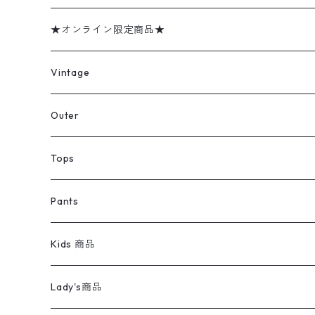
★オンライン限定商品★
ミリタリーデッドストック
Vintage
アウター
Jacket
Outer
デニムジャケット
トップス
Tee
コート
Tops
ミリタリージャケット
半袖シャツ
パンツ
Sweat Shirts
デニムジャケット
Tシャツ
Pants
スイングトップ
長袖シャツ
デニムパンツ
REVERSE WEAVE
レディース
Pants
ミリタリージャケット
長袖シャツ
デニムパンツ
Kids 商品
カバーオール
Tシャツ・ロンT
ミリタリーパンツ
アウター
ブランドシャツ
501,505
キッズ
Shirts
スウィングトップ
半袖シャツ
ミリタリーパンツ
Vintage
Lady's商品