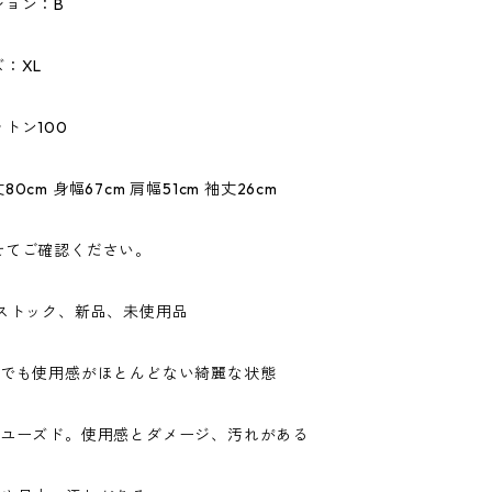
ション：B
：XL
トン100
0cm 身幅67cm 肩幅51cm 袖丈26cm
せてご確認ください。
ドストック、新品、未使用品
ドでも使用感がほとんどない綺麗な状態
なユーズド。使用感とダメージ、汚れがある