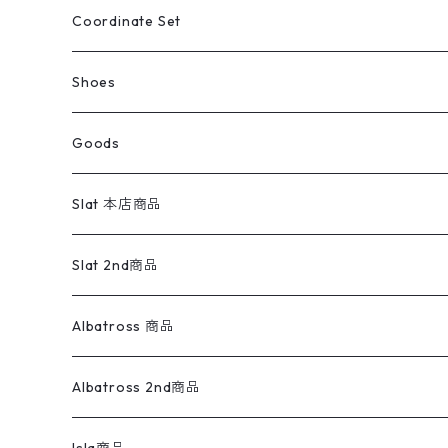
アウトドア
ポロシャツ
ワークパンツ
トップス
ストライプシャツ
バギーズデニム
アウター
Tops
ライフスタイル雑貨
Ladies
アウトドアナイロンジャケット
ポロシャツ
チノパンツ
Tops
Tシャツ
Coordinate Set
ウールジャケット
スウェット・トレーナー
コーデュロイパンツ
ボトムス
コーデュロイシャツ
フレアデニム
トップス
Pants
ラグ・ブランケット
ブランド
Sweater
スポーツナイロンジャケット
スウェット・パーカ
イージーパンツ
Pants
ブラウス／シャツ／デザイントップス
Shoes
コート
パーカー
スウェットパンツ
ワンピース
スウェードシャツ
ブラックデニム
ボトムス
ラルフローレン
プリントスウェット
長袖
Goods
ワークジャケット
ベスト
スラックス
ベスト／キャミソール
22cm以下
Goods
ナイロンジャケット
セーター・カーディガン
ジャージパンツ
ウールシャツ
ワンピース
リーバイス
ロゴスウェット
半袖
Military
テーラードジャケット
セーター・カーディガン
ワークパンツ
スウェット
22.5cm
バンダナ
Slat 本店商品
ダウンジャケット・ベスト
スラックス
リネンシャツ
ロンパース
エルエルビーン
無地スウェット
アランセーター
ウールジャケット
フリース
コーデュロイパンツ
ニット
23cm
Outer
Slat 2nd商品
ベスト
オーバーオール・つなぎ
柄シャツ
アディダス
キャラスウェット
ウールセーター
ダウンジャケット
オーバーオール・つなぎ
ジャケット
23.5cm
Tee
アウター
Albatross 商品
コーチジャケット
チノパン
ワークシャツ
ナイキ
REVERSE WEAVE
コットン
ハンティングジャケット
レザージャケット
ショーツ
スカート
24cm
Shirts
長袖シャツ
Vintage sweater
Albatross 2nd商品
フリースジャケット・ベスト
ウールパンツ
ミリタリー
チャンピオン
アクリル
アウトドアジャケット
S/S Shirts
アウトドアシャツ
Otherジャケット
Otherパンツ
パンツ(w30以下)
24.5cm
Sweat Shirts
半袖シャツ
Outer
70sアイテム