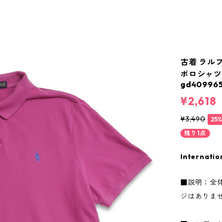
古着 ラルフロ
ポロシャツ
gd40996
¥2,618
¥3,490
25
残り1点
Internatio
■説明：全
ジはありま