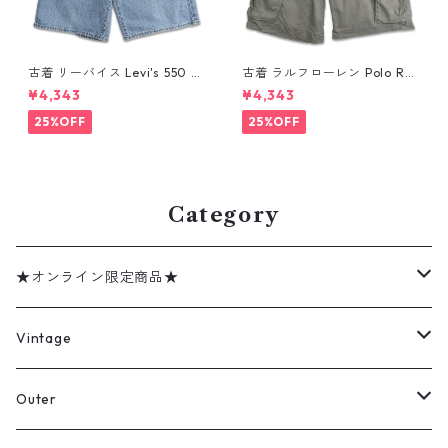
古着 リーバイス Levi's 550 デ
古着 ラルフローレン Polo Ral
ニムパンツ ショートパンツ デ
ph Lauren カーゴ ショートパ
¥4,343
¥4,343
ニム ショーツ ハーフパンツ 表
ンツ ハーフパンツ グリーン系
記：W36 gd410408n w608
表記：36 gd410375n w608
25%OFF
25%OFF
08
05
Category
★オンライン限定商品★
ミリタリーデッドストック
Vintage
アウター
Jacket
Outer