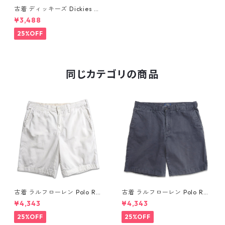
古着 ディッキーズ Dickies ワ
ーク ショートパンツ ハーフパ
¥3,488
ンツ ホワイト 表記：36 gd4
09960n w60702
25%OFF
同じカテゴリの商品
古着 ラルフローレン Polo Ral
古着 ラルフローレン Polo Ral
ph Lauren チノ ノータック シ
ph Lauren チノ ノータック シ
¥4,343
¥4,343
ョーツ ショートパンツ ハーフ
ョーツ ショートパンツ ハーフ
パンツ ホワイト 表記：W34
パンツ ネイビー系 表記：W34
25%OFF
25%OFF
gd410365n w60804
gd410364n w60804