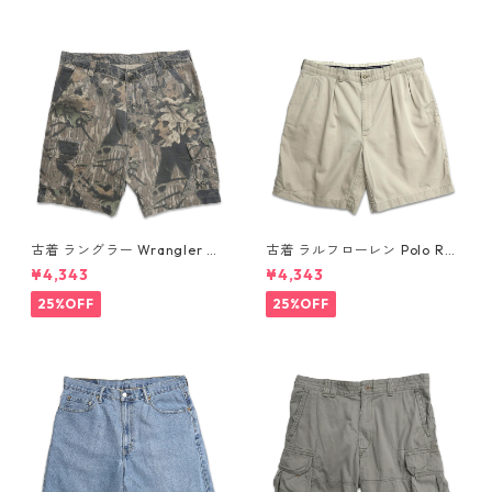
古着 ラングラー Wrangler リ
古着 ラルフローレン Polo Ral
アルツリーカモ 迷彩柄 カーゴ
ph Lauren チノ ツータック シ
¥4,343
¥4,343
ショートパンツ ハーフパンツ
ョーツ ショートパンツ ハーフ
表記：-- gd410409n w608
パンツ ベージュ 表記：W36
25%OFF
25%OFF
08
gd410363n w60804