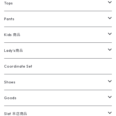
デニムジャケット
トップス
Tee
コート
Tops
ミリタリージャケット
半袖シャツ
パンツ
Sweat Shirts
デニムジャケット
Tシャツ
Pants
スイングトップ
長袖シャツ
デニムパンツ
REVERSE WEAVE
レディース
Pants
ミリタリージャケット
長袖シャツ
デニムパンツ
Kids 商品
カバーオール
Tシャツ・ロンT
ミリタリーパンツ
アウター
ブランドシャツ
501,505
キッズ
Shirts
スウィングトップ
半袖シャツ
ミリタリーパンツ
Vintage
Lady's商品
アウトドア
ポロシャツ
ワークパンツ
トップス
ストライプシャツ
バギーズデニム
アウター
Tops
ライフスタイル雑貨
Ladies
アウトドアナイロンジャケット
ポロシャツ
チノパンツ
Tops
Tシャツ
Coordinate Set
ウールジャケット
スウェット・トレーナー
コーデュロイパンツ
ボトムス
コーデュロイシャツ
フレアデニム
トップス
Pants
ラグ・ブランケット
ブランド
Sweater
スポーツナイロンジャケット
スウェット・パーカ
イージーパンツ
Pants
ブラウス／シャツ／デザイントップス
Shoes
コート
パーカー
スウェットパンツ
ワンピース
スウェードシャツ
ブラックデニム
ボトムス
ラルフローレン
プリントスウェット
長袖
Goods
ワークジャケット
ベスト
スラックス
ベスト／キャミソール
22cm以下
Goods
ナイロンジャケット
セーター・カーディガン
ジャージパンツ
ウールシャツ
ワンピース
リーバイス
ロゴスウェット
半袖
Military
テーラードジャケット
セーター・カーディガン
ワークパンツ
スウェット
22.5cm
バンダナ
Slat 本店商品