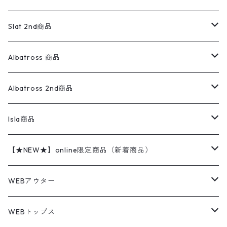
ダウンジャケット・ベスト
スラックス
リネンシャツ
ロンパース
エルエルビーン
無地スウェット
アランセーター
ウールジャケット
フリース
コーデュロイパンツ
ニット
23cm
Outer
Slat 2nd商品
ベスト
オーバーオール・つなぎ
柄シャツ
アディダス
キャラスウェット
ウールセーター
ダウンジャケット
オーバーオール・つなぎ
ジャケット
23.5cm
Tee
アウター
Albatross 商品
コーチジャケット
チノパン
ワークシャツ
ナイキ
REVERSE WEAVE
コットン
ハンティングジャケット
レザージャケット
ショーツ
スカート
24cm
Shirts
長袖シャツ
Vintage sweater
Albatross 2nd商品
フリースジャケット・ベスト
ウールパンツ
ミリタリー
チャンピオン
アクリル
アウトドアジャケット
S/S Shirts
アウトドアシャツ
Otherジャケット
Otherパンツ
パンツ(w30以下)
24.5cm
Sweat Shirts
半袖シャツ
Outer
70sアイテム
Isla商品
レザー
ペインターパンツ
ネルシャツ
カーハート
コート
L/S Shirts
ブランドシャツ
REVERSE WEAVE
アウトドアシャツ
Sailing Jacket
ワンピース
25cm
Sweater
スウェット シャツ
Other Tops
Marlboro
2点セットコーデ
【★NEW★】online限定商品（新着商品）
テーラードジャケット
ショートパンツ
ディッキーズ
ライトジャケット
デザインシャツ
ブランドシャツ
Swingtop
長袖
ブランドスウェット
Fleece tops
25.5cm
Fleece
パンツ
Sweat Shirts
GAP
Sweat Shirts
8月NEWアイテム（2026）
WEBアウター
ボアジャケット
イージーパンツ
ウールリッチ
ミリタリージャケット
リネンシャツ
リネンシャツ
Coat
半袖
プリントスウェット
Knit
リーバイス501 505
トップス
その他
26cm
Other Tops
Tシャツ
Hoodie
アウター
Knit
7月NEWアイテム（2026）
ジャケット
WEBトップス
ビンテージ
トミーヒルフィガー