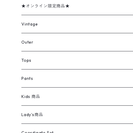
★オンライン限定商品★
ミリタリーデッドストック
Vintage
アウター
Jacket
Outer
デニムジャケット
トップス
Tee
コート
Tops
ミリタリージャケット
半袖シャツ
パンツ
Sweat Shirts
デニムジャケット
Tシャツ
Pants
スイングトップ
長袖シャツ
デニムパンツ
REVERSE WEAVE
レディース
Pants
ミリタリージャケット
長袖シャツ
デニムパンツ
Kids 商品
カバーオール
Tシャツ・ロンT
ミリタリーパンツ
アウター
ブランドシャツ
501,505
キッズ
Shirts
スウィングトップ
半袖シャツ
ミリタリーパンツ
Vintage
Lady's商品
アウトドア
ポロシャツ
ワークパンツ
トップス
ストライプシャツ
バギーズデニム
アウター
Tops
ライフスタイル雑貨
Ladies
アウトドアナイロンジャケット
ポロシャツ
チノパンツ
Tops
Tシャツ
Coordinate Set