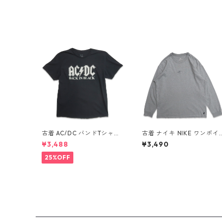
古着 AC/DC バンドTシャツ
古着 ナイキ NIKE ワンポイ
バンT プリントTシャツ ブラ
ント ロングスリーブTシャ
¥3,488
¥3,490
ック 表記：XL gd410397
ロンT 杢グレー 表記：L g
n w60806
d408811n w60317
25%OFF