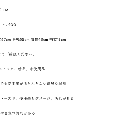
ズ：M
トン100
7cm 身幅55cm 肩幅43cm 袖丈19cm
せてご確認ください。
ドストック、新品、未使用品
ドでも使用感がほとんどない綺麗な状態
なユーズド。使用感とダメージ、汚れがある
ジや目立つ汚れがある