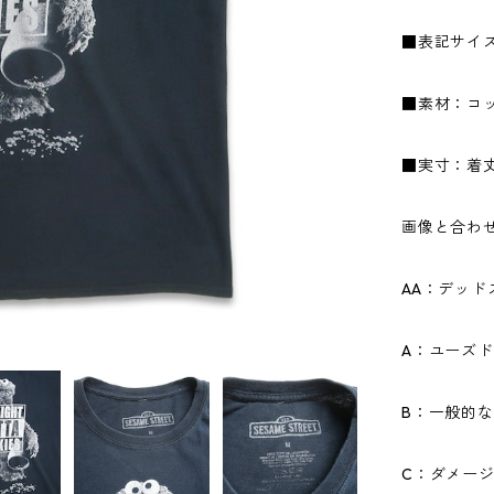
■表記サイ
■素材：コッ
■実寸：着丈6
画像と合わ
AA：デッ
A：ユーズ
B：一般的
C：ダメー