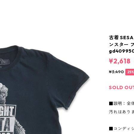
古着 SES
ンスター 
gd409950
¥2,618
¥3,490
25
SOLD OU
■説明：全
汚れはあり
■コンディ