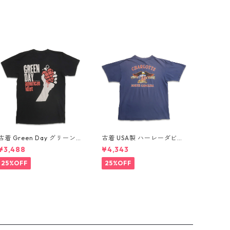
古着 Green Day グリーンデ
古着 USA製 ハーレーダビッ
イ バンドTシャツ バンT プ
ドソン HARLEY-DAVIDSON
¥3,488
¥4,343
リントTシャツ ブラック 表
モーターサイクル プリントT
記：-- gd410395n w608
シャツ ネイビー 表記：XL
25%OFF
25%OFF
06
gd410407n w60807