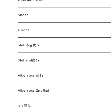
ウールジャケット
スウェット・トレーナー
コーデュロイパンツ
ボトムス
コーデュロイシャツ
フレアデニム
トップス
Pants
ラグ・ブランケット
ブランド
Sweater
スポーツナイロンジャケット
スウェット・パーカ
イージーパンツ
Pants
ブラウス／シャツ／デザイントップス
Shoes
コート
パーカー
スウェットパンツ
ワンピース
スウェードシャツ
ブラックデニム
ボトムス
ラルフローレン
プリントスウェット
長袖
Goods
ワークジャケット
ベスト
スラックス
ベスト／キャミソール
22cm以下
Goods
ナイロンジャケット
セーター・カーディガン
ジャージパンツ
ウールシャツ
ワンピース
リーバイス
ロゴスウェット
半袖
Military
テーラードジャケット
セーター・カーディガン
ワークパンツ
スウェット
22.5cm
バンダナ
Slat 本店商品
ダウンジャケット・ベスト
スラックス
リネンシャツ
ロンパース
エルエルビーン
無地スウェット
アランセーター
ウールジャケット
フリース
コーデュロイパンツ
ニット
23cm
Outer
Slat 2nd商品
ベスト
オーバーオール・つなぎ
柄シャツ
アディダス
キャラスウェット
ウールセーター
ダウンジャケット
オーバーオール・つなぎ
ジャケット
23.5cm
Tee
アウター
Albatross 商品
コーチジャケット
チノパン
ワークシャツ
ナイキ
REVERSE WEAVE
コットン
ハンティングジャケット
レザージャケット
ショーツ
スカート
24cm
Shirts
長袖シャツ
Vintage sweater
Albatross 2nd商品
フリースジャケット・ベスト
ウールパンツ
ミリタリー
チャンピオン
アクリル
アウトドアジャケット
S/S Shirts
アウトドアシャツ
Otherジャケット
Otherパンツ
パンツ(w30以下)
24.5cm
Sweat Shirts
半袖シャツ
Outer
70sアイテム
Isla商品
レザー
ペインターパンツ
ネルシャツ