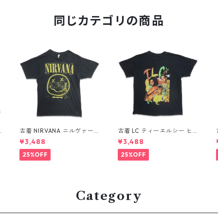
同じカテゴリの商品
古着 NIRVANA ニルヴァーナ
古着 LC ティーエルシー ヒ
ツ
バンドTシャツ プリントTシ
ップホップ ラップ バンドT
¥3,488
¥3,488
ャツ スマイル ブラック 表
シャツ プリントTシャツ ブ
記：M gd410396n w608
ラック 表記：-- gd41037
25%OFF
25%OFF
06
0n w60804
Category