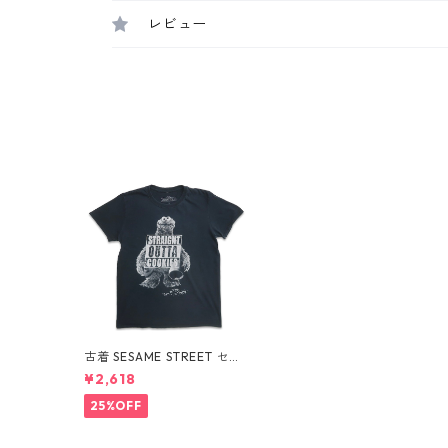
レビュー
古着 SESAME STREET セサ
ミストリート クッキーモン
¥2,618
スター プリントTシャツ ブ
ラック 表記：M gd40995
25%OFF
0n w60701