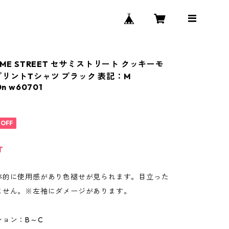
AME STREET セサミストリート クッキーモ
プリントTシャツ ブラック 表記：M
n w60701
%OFF
T
体的に使用感があり色褪せが見られます。目立った
ません。※左袖にダメージがあります。
ション：B～C