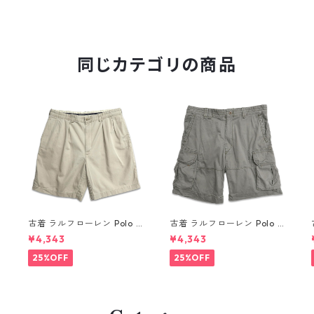
同じカテゴリの商品
R
古着 ラルフローレン Polo R
古着 ラルフローレン Polo R
alph Lauren チノ ツータッ
alph Lauren カーゴ ショー
¥4,343
¥4,343
ク ショーツ ショートパンツ
トパンツ ハーフパンツ グリ
ハーフパンツ ベージュ 表
ーン系 表記：36 gd41037
25%OFF
25%OFF
記：W36 gd410363n w6
5n w60805
0804