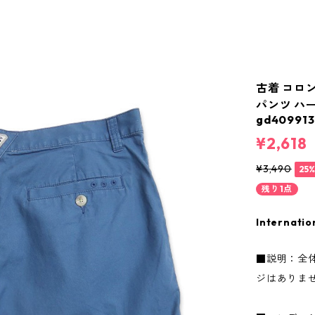
古着 コロン
パンツ ハ
gd409913
¥2,618
¥3,490
25
残り1点
Internatio
■説明：全
ジはありま