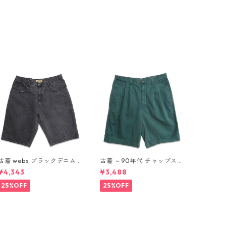
古着 webs ブラックデニム
古着 ～90年代 チャップス
ショートパンツ ハーフパン
ラルフローレン CHAPS RAL
¥4,343
¥3,488
ツ 表記：W42 gd410354
PH LAUREN ツータック シ
n w60802
ョーツ ショートパンツ ハー
25%OFF
25%OFF
フパンツ グリーン 表記：W
32 gd410374n w60805