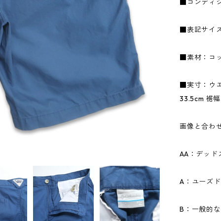
■コンディ
■表記サイズ
■素材：コッ
■実寸：ウエス
33.5cm 裾幅
画像と合わ
AA：デッ
A：ユーズ
B：一般的