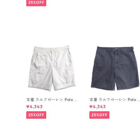
ドア ブルー系 表記：34 g
25%OFF
d409913n w60628
古着 ラルフローレン Polo R
古着 ラルフローレン Polo 
alph Lauren チノ ノータッ
alph Lauren チノ ノータッ
¥4,343
¥4,343
ク ショーツ ショートパンツ
ク ショーツ ショートパンツ
ハーフパンツ ホワイト 表
ハーフパンツ ネイビー系 表
25%OFF
25%OFF
記：W34 gd410365n w6
記：W34 gd410364n w6
0804
0804