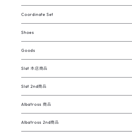
アウトドア
ポロシャツ
ワークパンツ
トップス
ストライプシャツ
バギーズデニム
アウター
Tops
ライフスタイル雑貨
Ladies
アウトドアナイロンジャケット
ポロシャツ
チノパンツ
Tops
Tシャツ
Coordinate Set
ウールジャケット
スウェット・トレーナー
コーデュロイパンツ
ボトムス
コーデュロイシャツ
フレアデニム
トップス
Pants
ラグ・ブランケット
ブランド
Sweater
スポーツナイロンジャケット
スウェット・パーカ
イージーパンツ
Pants
ブラウス／シャツ／デザイントップス
Shoes
コート
パーカー
スウェットパンツ
ワンピース
スウェードシャツ
ブラックデニム
ボトムス
ラルフローレン
プリントスウェット
長袖
Goods
ワークジャケット
ベスト
スラックス
ベスト／キャミソール
22cm以下
Goods
ナイロンジャケット
セーター・カーディガン
ジャージパンツ
ウールシャツ
ワンピース
リーバイス
ロゴスウェット
半袖
Military
テーラードジャケット
セーター・カーディガン
ワークパンツ
スウェット
22.5cm
バンダナ
Slat 本店商品
ダウンジャケット・ベスト
スラックス
リネンシャツ
ロンパース
エルエルビーン
無地スウェット
アランセーター
ウールジャケット
フリース
コーデュロイパンツ
ニット
23cm
Outer
Slat 2nd商品
ベスト
オーバーオール・つなぎ
柄シャツ
アディダス
キャラスウェット
ウールセーター
ダウンジャケット
オーバーオール・つなぎ
ジャケット
23.5cm
Tee
アウター
Albatross 商品
コーチジャケット
チノパン
ワークシャツ
ナイキ
REVERSE WEAVE
コットン
ハンティングジャケット
レザージャケット
ショーツ
スカート
24cm
Shirts
長袖シャツ
Vintage sweater
Albatross 2nd商品
フリースジャケット・ベスト
ウールパンツ
ミリタリー