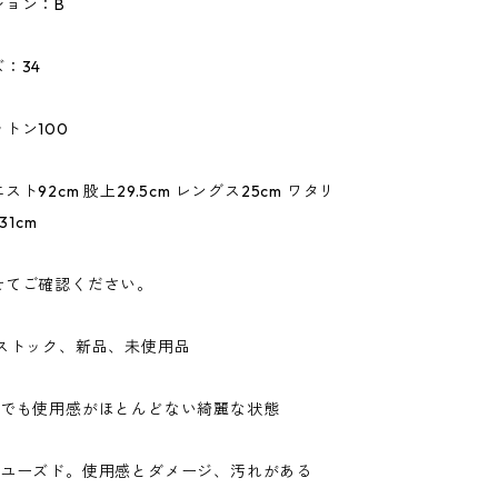
ション：B
：34
トン100
ト92cm 股上29.5cm レングス25cm ワタリ
31cm
せてご確認ください。
ドストック、新品、未使用品
ドでも使用感がほとんどない綺麗な状態
なユーズド。使用感とダメージ、汚れがある