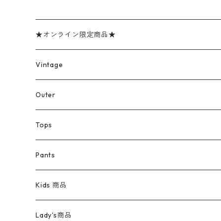
★オンライン限定商品★
ミリタリーデッドストック
Vintage
アウター
Jacket
Outer
デニムジャケット
トップス
Tee
コート
Tops
ミリタリージャケット
半袖シャツ
パンツ
Sweat Shirts
デニムジャケット
Tシャツ
Pants
スイングトップ
長袖シャツ
デニムパンツ
REVERSE WEAVE
レディース
Pants
ミリタリージャケット
長袖シャツ
デニムパンツ
Kids 商品
カバーオール
Tシャツ・ロンT
ミリタリーパンツ
アウター
ブランドシャツ
501,505
キッズ
Shirts
スウィングトップ
半袖シャツ
ミリタリーパンツ
Vintage
Lady's商品