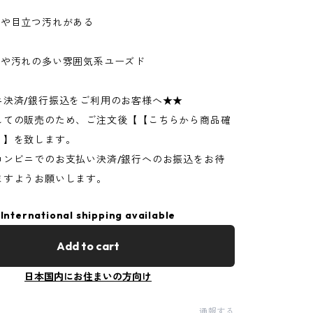
ジや目立つ汚れがある
ジや汚れの多い雰囲気系ユーズド
ニ決済/銀行振込をご利用のお客様へ★★
しての販売のため、ご注文後【【こちらから商品確
】】を致します。
コンビニでのお支払い決済/銀行へのお振込をお待
ますようお願いします。
International shipping available
Add to cart
日本国内にお住まいの方向け
通報する