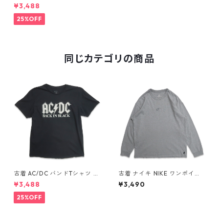
サイクル ラリー イベント プリ
¥3,488
ントTシャツ ブラック 表記：L
gd409899n w60627
25%OFF
同じカテゴリの商品
古着 AC/DC バンドTシャツ バ
古着 ナイキ NIKE ワンポイン
ンT プリントTシャツ ブラック
ト ロングスリーブTシャツ ロ
¥3,488
¥3,490
表記：XL gd410397n w608
ンT 杢グレー 表記：L gd40
06
8811n w60317
25%OFF