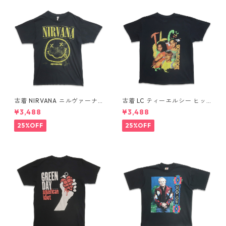
古着 NIRVANA ニルヴァーナ
古着 LC ティーエルシー ヒッ
バンドTシャツ プリントTシャ
プホップ ラップ バンドTシャ
¥3,488
¥3,488
ツ スマイル ブラック 表記：M
ツ プリントTシャツ ブラック
gd410396n w60806
表記：-- gd410370n w608
25%OFF
25%OFF
04