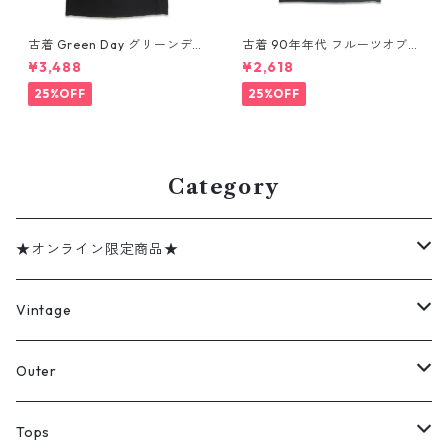
古着 Green Day グリーンデイ
古着 90年年代 フルーツオブ
バンドTシャツ バンT プリント
ザルーム カントリー・ミュー
¥3,488
¥2,618
Tシャツ ブラック 表記：--
ジック George Jones ジョー
gd410395n w60806
ジ・ジョーンズ バンドTシャツ
25%OFF
25%OFF
バンT プリントTシャツ シング
ルステッチ ブラック 表記：XL
gd410394n w60806
Category
★オンライン限定商品★
ミリタリーデッドストック
Vintage
アウター
Jacket
Outer
デニムジャケット
トップス
Tee
コート
Tops