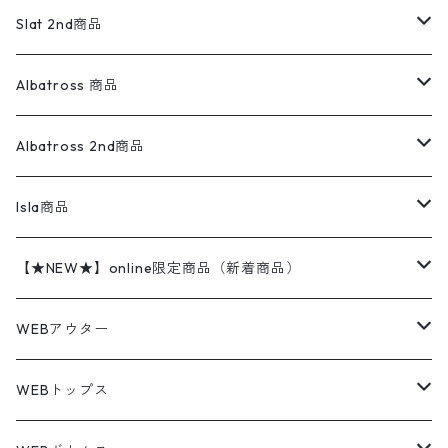
ロンパース
エルエルビーン
無地スウェット
アランセーター
ウールジャケット
フリース
コーデュロイパンツ
ニット
23cm
Outer
Slat 2nd商品
ベスト
オーバーオール・つなぎ
柄シャツ
アディダス
キャラスウェット
ウールセーター
ダウンジャケット
オーバーオール・つなぎ
ジャケット
23.5cm
Tee
アウター
Albatross 商品
コーチジャケット
チノパン
ワークシャツ
ナイキ
REVERSE WEAVE
コットン
ハンティングジャケット
レザージャケット
ショーツ
スカート
24cm
Shirts
長袖シャツ
Vintage sweater
Albatross 2nd商品
フリースジャケット・ベスト
ウールパンツ
ミリタリー
チャンピオン
アクリル
アウトドアジャケット
S/S Shirts
アウトドアシャツ
Otherジャケット
Otherパンツ
パンツ(w30以下)
24.5cm
Sweat Shirts
半袖シャツ
Outer
70sアイテム
Isla商品
レザー
ペインターパンツ
ネルシャツ
カーハート
コート
L/S Shirts
ブランドシャツ
REVERSE WEAVE
アウトドアシャツ
Sailing Jacket
ワンピース
25cm
Sweater
スウェット シャツ
Other Tops
Marlboro
2点セットコーデ
【★NEW★】online限定商品（新着商品）
テーラードジャケット
ショートパンツ
ディッキーズ
ライトジャケット
デザインシャツ
ブランドシャツ
Swingtop
長袖
ブランドスウェット
Fleece tops
25.5cm
Fleece
パンツ
Sweat Shirts
GAP
Sweat Shirts
8月NEWアイテム（2026）
WEBアウター
ボアジャケット
イージーパンツ
ウールリッチ
ミリタリージャケット
リネンシャツ
リネンシャツ
Coat
半袖
プリントスウェット
Knit
リーバイス501 505
トップス
その他
26cm
Other Tops
Tシャツ
Hoodie
アウター
Knit
7月NEWアイテム（2026）
ジャケット
WEBトップス
ビンテージ
トミーヒルフィガー
ウールジャケット
コーデユロイシャツ
ハワイアンシャツ
Denim Jacket
ノースリーブ
アウトドアスウェット
Tailored Jacket
スラックス
パンツ
ワークジャケット
コート
プルオーバー
トップス
ミリタリージャケット