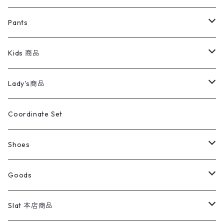
ミリタリージャケット
半袖シャツ
パンツ
Sweat Shirts
デニムジャケット
Tシャツ
Pants
スイングトップ
長袖シャツ
デニムパンツ
REVERSE WEAVE
レディース
Pants
ミリタリージャケット
長袖シャツ
デニムパンツ
Kids 商品
カバーオール
Tシャツ・ロンT
ミリタリーパンツ
アウター
ブランドシャツ
501,505
キッズ
Shirts
スウィングトップ
半袖シャツ
ミリタリーパンツ
Vintage
Lady's商品
アウトドア
ポロシャツ
ワークパンツ
トップス
ストライプシャツ
バギーズデニム
アウター
Tops
ライフスタイル雑貨
Ladies
アウトドアナイロンジャケット
ポロシャツ
チノパンツ
Tops
Tシャツ
Coordinate Set
ウールジャケット
スウェット・トレーナー
コーデュロイパンツ
ボトムス
コーデュロイシャツ
フレアデニム
トップス
Pants
ラグ・ブランケット
ブランド
Sweater
スポーツナイロンジャケット
スウェット・パーカ
イージーパンツ
Pants
ブラウス／シャツ／デザイントップス
Shoes
コート
パーカー
スウェットパンツ
ワンピース
スウェードシャツ
ブラックデニム
ボトムス
ラルフローレン
プリントスウェット
長袖
Goods
ワークジャケット
ベスト
スラックス
ベスト／キャミソール
22cm以下
Goods
ナイロンジャケット
セーター・カーディガン
ジャージパンツ
ウールシャツ
ワンピース
リーバイス
ロゴスウェット
半袖
Military
テーラードジャケット
セーター・カーディガン
ワークパンツ
スウェット
22.5cm
バンダナ
Slat 本店商品
ダウンジャケット・ベスト
スラックス
リネンシャツ