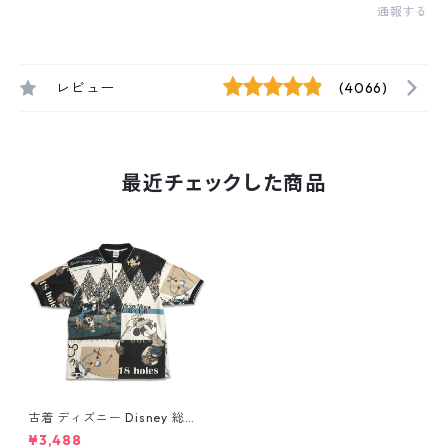
通報する
レビュー
(4066)
最近チェックした商品
古着 ディズニー Disney 総柄
ミッキー 半袖 ポロシャツ 鹿の
¥3,488
子 表記：L gd409885n w60