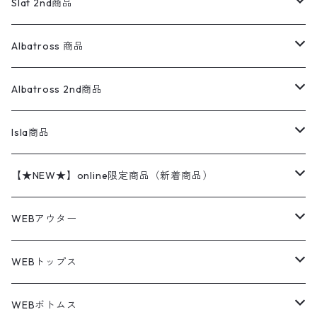
ウールジャケット
フリース
コーデュロイパンツ
ニット
23cm
Outer
Slat 2nd商品
ベスト
オーバーオール・つなぎ
柄シャツ
アディダス
キャラスウェット
ウールセーター
ダウンジャケット
オーバーオール・つなぎ
ジャケット
23.5cm
Tee
アウター
Albatross 商品
コーチジャケット
チノパン
ワークシャツ
ナイキ
REVERSE WEAVE
コットン
ハンティングジャケット
レザージャケット
ショーツ
スカート
24cm
Shirts
長袖シャツ
Vintage sweater
Albatross 2nd商品
フリースジャケット・ベスト
ウールパンツ
ミリタリー
チャンピオン
アクリル
アウトドアジャケット
S/S Shirts
アウトドアシャツ
Otherジャケット
Otherパンツ
パンツ(w30以下)
24.5cm
Sweat Shirts
半袖シャツ
Outer
70sアイテム
Isla商品
レザー
ペインターパンツ
ネルシャツ
カーハート
コート
L/S Shirts
ブランドシャツ
REVERSE WEAVE
アウトドアシャツ
Sailing Jacket
ワンピース
25cm
Sweater
スウェット シャツ
Other Tops
Marlboro
2点セットコーデ
【★NEW★】online限定商品（新着商品）
テーラードジャケット
ショートパンツ
ディッキーズ
ライトジャケット
デザインシャツ
ブランドシャツ
Swingtop
長袖
ブランドスウェット
Fleece tops
25.5cm
Fleece
パンツ
Sweat Shirts
GAP
Sweat Shirts
8月NEWアイテム（2026）
WEBアウター
ボアジャケット
イージーパンツ
ウールリッチ
ミリタリージャケット
リネンシャツ
リネンシャツ
Coat
半袖
プリントスウェット
Knit
リーバイス501 505
トップス
その他
26cm
Other Tops
Tシャツ
Hoodie
アウター
Knit
7月NEWアイテム（2026）
ジャケット
WEBトップス
ビンテージ
トミーヒルフィガー
ウールジャケット
コーデユロイシャツ
ハワイアンシャツ
Denim Jacket
ノースリーブ
アウトドアスウェット
Tailored Jacket
スラックス
パンツ
ワークジャケット
コート
プルオーバー
トップス
ミリタリージャケット
26.5cm
Pants
デッドストック ミリタリー
Tee
フリース
Military
6月NEWアイテム（2026）
コート
Tシャツ
WEBボトムス
その他
ノーティカ