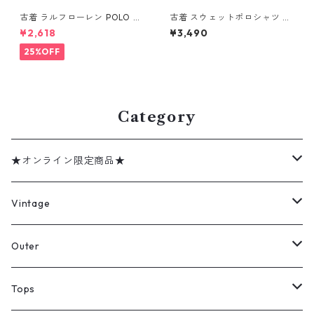
古着 ラルフローレン POLO JE
古着 スウェットポロシャツ ト
ANS CO. RALPH LAUREN 半
レーナー ラガーシャツ 長袖ポ
¥2,618
¥3,490
袖 ポロシャツ ワンポイント 鹿
ロシャツ 裏起毛 表記：-- g
の子 ライトブルー 表記：XL
d408588n w60219
25%OFF
gd410383n w60805
Category
★オンライン限定商品★
ミリタリーデッドストック
Vintage
アウター
Jacket
Outer
デニムジャケット
トップス
Tee
コート
Tops