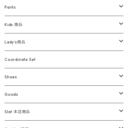
ミリタリージャケット
半袖シャツ
パンツ
Sweat Shirts
デニムジャケット
Tシャツ
Pants
スイングトップ
長袖シャツ
デニムパンツ
REVERSE WEAVE
レディース
Pants
ミリタリージャケット
長袖シャツ
デニムパンツ
Kids 商品
カバーオール
Tシャツ・ロンT
ミリタリーパンツ
アウター
ブランドシャツ
501,505
キッズ
Shirts
スウィングトップ
半袖シャツ
ミリタリーパンツ
Vintage
Lady's商品
アウトドア
ポロシャツ
ワークパンツ
トップス
ストライプシャツ
バギーズデニム
アウター
Tops
ライフスタイル雑貨
Ladies
アウトドアナイロンジャケット
ポロシャツ
チノパンツ
Tops
Tシャツ
Coordinate Set
ウールジャケット
スウェット・トレーナー
コーデュロイパンツ
ボトムス
コーデュロイシャツ
フレアデニム
トップス
Pants
ラグ・ブランケット
ブランド
Sweater
スポーツナイロンジャケット
スウェット・パーカ
イージーパンツ
Pants
ブラウス／シャツ／デザイントップス
Shoes
コート
パーカー
スウェットパンツ
ワンピース
スウェードシャツ
ブラックデニム
ボトムス
ラルフローレン
プリントスウェット
長袖
Goods
ワークジャケット
ベスト
スラックス
ベスト／キャミソール
22cm以下
Goods
ナイロンジャケット
セーター・カーディガン
ジャージパンツ
ウールシャツ
ワンピース
リーバイス
ロゴスウェット
半袖
Military
テーラードジャケット
セーター・カーディガン
ワークパンツ
スウェット
22.5cm
バンダナ
Slat 本店商品
ダウンジャケット・ベスト
スラックス
リネンシャツ
ロンパース
エルエルビーン
無地スウェット
アランセーター