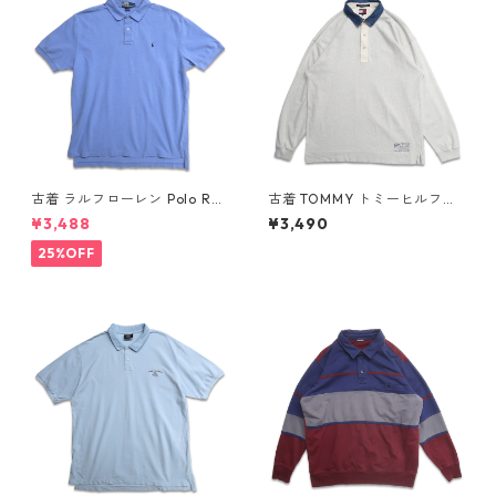
古着 ラルフローレン Polo Ral
古着 TOMMY トミーヒルフィ
ph Lauren 半袖 ポロシャツ ワ
ガー 長袖ポロシャツ ネイビー
¥3,488
¥3,490
ンポイント 鹿の子 ライトブル
表記：XL gd409055n w60
ー 表記：XL gd410384n w6
410
25%OFF
0805