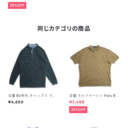
626
25%OFF
同じカテゴリの商品
古着 80年代 チャップス ラル
古着 ラルフローレン Polo Ral
フローレン CHAPS RALPH LA
ph Lauren 半袖 天竺 ポロシャ
¥4,650
¥3,488
UREN 総柄 長袖 ポロシャツ 表
ツ ワンポイント ブラウン系 表
記：L gd408851n w60320
記：XL gd410385n w60805
25%OFF