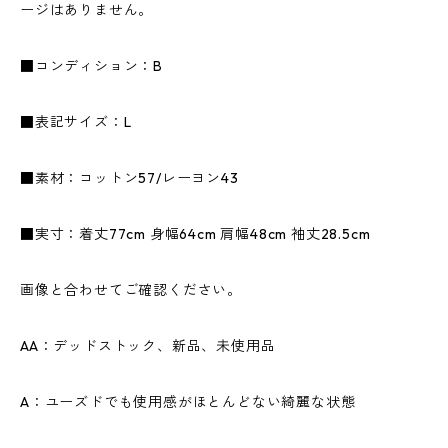
ージはありません。
■コンディション：B
■表記サイズ：L
■素材：コットン57/レーヨン43
■実寸：着丈77cm 身幅64cm 肩幅48cm 袖丈28.5cm
画像と合わせてご確認ください。
AA：デッドストック、新品、未使用品
A：ユーズドでも使用感がほとんどない綺麗な状態