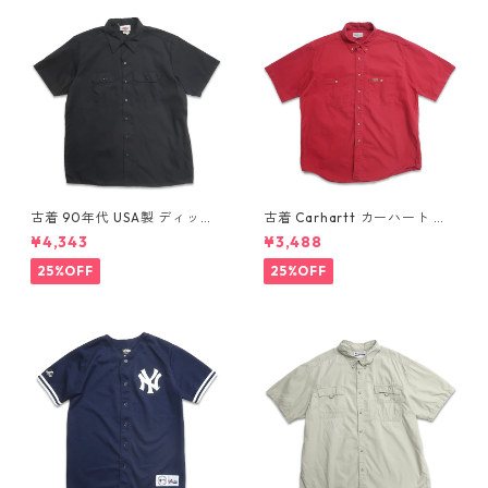
古着 90年代 USA製 ディッキ
古着 Carhartt カーハート 半
ーズ Dickies ワークシャツ 半
袖シャツ ワークシャツ ボタン
¥4,343
¥3,488
袖シャツ ボックス ブラック 表
ダウンシャツ レッド 表記：L
記：XL gd410372n w6080
gd410371n w60804
25%OFF
25%OFF
4