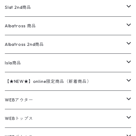
ロンパース
エルエルビーン
無地スウェット
アランセーター
ウールジャケット
フリース
コーデュロイパンツ
ニット
23cm
Outer
Slat 2nd商品
ベスト
オーバーオール・つなぎ
柄シャツ
アディダス
キャラスウェット
ウールセーター
ダウンジャケット
オーバーオール・つなぎ
ジャケット
23.5cm
Tee
アウター
Albatross 商品
コーチジャケット
チノパン
ワークシャツ
ナイキ
REVERSE WEAVE
コットン
ハンティングジャケット
レザージャケット
ショーツ
スカート
24cm
Shirts
長袖シャツ
Vintage sweater
Albatross 2nd商品
フリースジャケット・ベスト
ウールパンツ
ミリタリー
チャンピオン
アクリル
アウトドアジャケット
S/S Shirts
アウトドアシャツ
Otherジャケット
Otherパンツ
パンツ(w30以下)
24.5cm
Sweat Shirts
半袖シャツ
Outer
70sアイテム
Isla商品
レザー
ペインターパンツ
ネルシャツ
カーハート
コート
L/S Shirts
ブランドシャツ
REVERSE WEAVE
アウトドアシャツ
Sailing Jacket
ワンピース
25cm
Sweater
スウェット シャツ
Other Tops
Marlboro
2点セットコーデ
【★NEW★】online限定商品（新着商品）
テーラードジャケット
ショートパンツ
ディッキーズ
ライトジャケット
デザインシャツ
ブランドシャツ
Swingtop
長袖
ブランドスウェット
Fleece tops
25.5cm
Fleece
パンツ
Sweat Shirts
GAP
Sweat Shirts
8月NEWアイテム（2026）
WEBアウター
ボアジャケット
イージーパンツ
ウールリッチ
ミリタリージャケット
リネンシャツ
リネンシャツ
Coat
半袖
プリントスウェット
Knit
リーバイス501 505
トップス
その他
26cm
Other Tops
Tシャツ
Hoodie
アウター
Knit
7月NEWアイテム（2026）
ジャケット
WEBトップス
ビンテージ
トミーヒルフィガー
ウールジャケット
コーデユロイシャツ
ハワイアンシャツ
Denim Jacket
ノースリーブ
アウトドアスウェット
Tailored Jacket
スラックス
パンツ
ワークジャケット
コート
プルオーバー
トップス
ミリタリージャケット