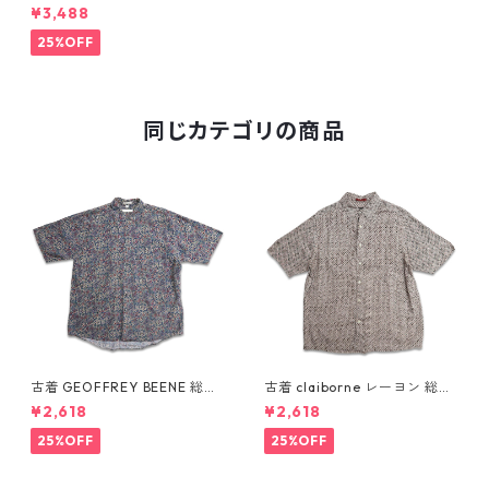
SEN レーヨン 半袖シャツ ボッ
¥3,488
クスシャツ チェック 表記：L
gd409855n w60623
25%OFF
同じカテゴリの商品
古着 GEOFFREY BEENE 総柄
古着 claiborne レーヨン 総柄
ペイズリー柄 レーヨン 半袖シ
半袖シャツ ボックスシャツ 表
¥2,618
¥2,618
ャツ 表記：L gd410387n w6
記：L gd410386n w60805
0805
25%OFF
25%OFF