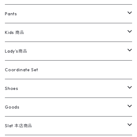
ミリタリージャケット
半袖シャツ
パンツ
Sweat Shirts
デニムジャケット
Tシャツ
Pants
スイングトップ
長袖シャツ
デニムパンツ
REVERSE WEAVE
レディース
Pants
ミリタリージャケット
長袖シャツ
デニムパンツ
Kids 商品
カバーオール
Tシャツ・ロンT
ミリタリーパンツ
アウター
ブランドシャツ
501,505
キッズ
Shirts
スウィングトップ
半袖シャツ
ミリタリーパンツ
Vintage
Lady's商品
アウトドア
ポロシャツ
ワークパンツ
トップス
ストライプシャツ
バギーズデニム
アウター
Tops
ライフスタイル雑貨
Ladies
アウトドアナイロンジャケット
ポロシャツ
チノパンツ
Tops
Tシャツ
Coordinate Set
ウールジャケット
スウェット・トレーナー
コーデュロイパンツ
ボトムス
コーデュロイシャツ
フレアデニム
トップス
Pants
ラグ・ブランケット
ブランド
Sweater
スポーツナイロンジャケット
スウェット・パーカ
イージーパンツ
Pants
ブラウス／シャツ／デザイントップス
Shoes
コート
パーカー
スウェットパンツ
ワンピース
スウェードシャツ
ブラックデニム
ボトムス
ラルフローレン
プリントスウェット
長袖
Goods
ワークジャケット
ベスト
スラックス
ベスト／キャミソール
22cm以下
Goods
ナイロンジャケット
セーター・カーディガン
ジャージパンツ
ウールシャツ
ワンピース
リーバイス
ロゴスウェット
半袖
Military
テーラードジャケット
セーター・カーディガン
ワークパンツ
スウェット
22.5cm
バンダナ
Slat 本店商品
ダウンジャケット・ベスト
スラックス
リネンシャツ