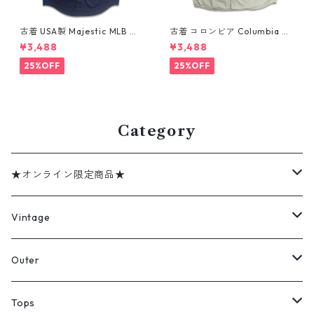
古着 USA製 Majestic MLB ニ
古着 コロンビア Columbia フ
ューヨーク・ヤンキース デレ
ィッシング 半袖シャツ グレー
¥3,488
¥3,488
ク ジーター ベースボールシャ
ミントグレー 表記：XXL gd
ツ ネイビー 表記：XL gd41
410361n w60802
25%OFF
25%OFF
0382n w60805
Category
★オンライン限定商品★
ミリタリーデッドストック
Vintage
アウター
Jacket
Outer
デニムジャケット
トップス
Tee
コート
Tops