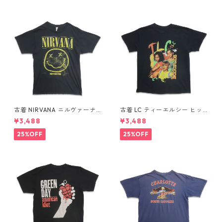
古着 NIRVANA ニルヴァーナ
古着 LC ティーエルシー ヒッ
バンドTシャツ プリントTシャ
プホップ ラップ バンドTシャ
¥3,488
¥3,488
ツ スマイル ブラック 表記：M
ツ プリントTシャツ ブラック
gd410396n w60806
表記：-- gd410370n w608
25%OFF
25%OFF
04