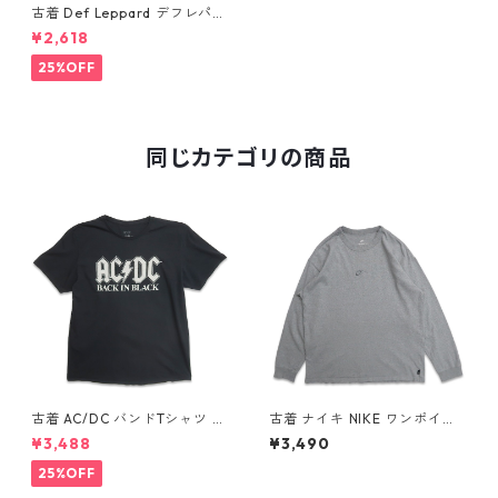
古着 Def Leppard デフレパー
ド バンドTシャツ バンT プリ
¥2,618
ントTシャツ ブラック 表記：X
L gd409850n w60623
25%OFF
同じカテゴリの商品
古着 AC/DC バンドTシャツ バ
古着 ナイキ NIKE ワンポイン
ンT プリントTシャツ ブラック
ト ロングスリーブTシャツ ロ
¥3,488
¥3,490
表記：XL gd410397n w608
ンT 杢グレー 表記：L gd40
06
8811n w60317
25%OFF