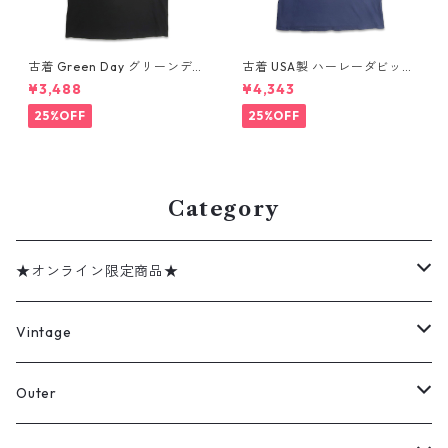
古着 Green Day グリーンデイ
古着 USA製 ハーレーダビッド
バンドTシャツ バンT プリント
ソン HARLEY-DAVIDSON モ
¥3,488
¥4,343
Tシャツ ブラック 表記：--
ーターサイクル プリントTシャ
gd410395n w60806
ツ ネイビー 表記：XL gd41
25%OFF
25%OFF
0407n w60807
Category
★オンライン限定商品★
ミリタリーデッドストック
Vintage
アウター
Jacket
Outer