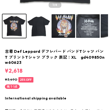
1
/6
古着 Def Leppard デフレパード バンドTシャツ バン
T プリントTシャツ ブラック 表記：XL gd409850n
w60623
¥2,618
¥3,490
25%OFF
残り1点
International shipping available