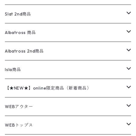
ダウンジャケット・ベスト
スラックス
リネンシャツ
ロンパース
エルエルビーン
無地スウェット
アランセーター
ウールジャケット
フリース
コーデュロイパンツ
ニット
23cm
Outer
Slat 2nd商品
ベスト
オーバーオール・つなぎ
柄シャツ
アディダス
キャラスウェット
ウールセーター
ダウンジャケット
オーバーオール・つなぎ
ジャケット
23.5cm
Tee
アウター
Albatross 商品
コーチジャケット
チノパン
ワークシャツ
ナイキ
REVERSE WEAVE
コットン
ハンティングジャケット
レザージャケット
ショーツ
スカート
24cm
Shirts
長袖シャツ
Vintage sweater
Albatross 2nd商品
フリースジャケット・ベスト
ウールパンツ
ミリタリー
チャンピオン
アクリル
アウトドアジャケット
S/S Shirts
アウトドアシャツ
Otherジャケット
Otherパンツ
パンツ(w30以下)
24.5cm
Sweat Shirts
半袖シャツ
Outer
70sアイテム
Isla商品
レザー
ペインターパンツ
ネルシャツ
カーハート
コート
L/S Shirts
ブランドシャツ
REVERSE WEAVE
アウトドアシャツ
Sailing Jacket
ワンピース
25cm
Sweater
スウェット シャツ
Other Tops
Marlboro
2点セットコーデ
【★NEW★】online限定商品（新着商品）
テーラードジャケット
ショートパンツ
ディッキーズ
ライトジャケット
デザインシャツ
ブランドシャツ
Swingtop
長袖
ブランドスウェット
Fleece tops
25.5cm
Fleece
パンツ
Sweat Shirts
GAP
Sweat Shirts
8月NEWアイテム（2026）
WEBアウター
ボアジャケット
イージーパンツ
ウールリッチ
ミリタリージャケット
リネンシャツ
リネンシャツ
Coat
半袖
プリントスウェット
Knit
リーバイス501 505
トップス
その他
26cm
Other Tops
Tシャツ
Hoodie
アウター
Knit
7月NEWアイテム（2026）
ジャケット
WEBトップス
ビンテージ
トミーヒルフィガー