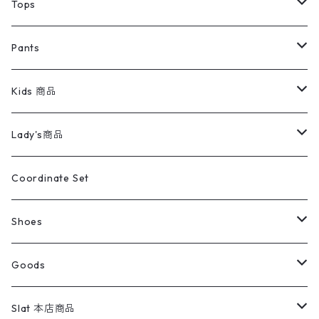
デニムジャケット
トップス
Tee
コート
Tops
ミリタリージャケット
半袖シャツ
パンツ
Sweat Shirts
デニムジャケット
Tシャツ
Pants
スイングトップ
長袖シャツ
デニムパンツ
REVERSE WEAVE
レディース
Pants
ミリタリージャケット
長袖シャツ
デニムパンツ
Kids 商品
カバーオール
Tシャツ・ロンT
ミリタリーパンツ
アウター
ブランドシャツ
501,505
キッズ
Shirts
スウィングトップ
半袖シャツ
ミリタリーパンツ
Vintage
Lady's商品
アウトドア
ポロシャツ
ワークパンツ
トップス
ストライプシャツ
バギーズデニム
アウター
Tops
ライフスタイル雑貨
Ladies
アウトドアナイロンジャケット
ポロシャツ
チノパンツ
Tops
Tシャツ
Coordinate Set
ウールジャケット
スウェット・トレーナー
コーデュロイパンツ
ボトムス
コーデュロイシャツ
フレアデニム
トップス
Pants
ラグ・ブランケット
ブランド
Sweater
スポーツナイロンジャケット
スウェット・パーカ
イージーパンツ
Pants
ブラウス／シャツ／デザイントップス
Shoes
コート
パーカー
スウェットパンツ
ワンピース
スウェードシャツ
ブラックデニム
ボトムス
ラルフローレン
プリントスウェット
長袖
Goods
ワークジャケット
ベスト
スラックス
ベスト／キャミソール
22cm以下
Goods
ナイロンジャケット
セーター・カーディガン
ジャージパンツ
ウールシャツ
ワンピース
リーバイス
ロゴスウェット
半袖
Military
テーラードジャケット
セーター・カーディガン
ワークパンツ
スウェット
22.5cm
バンダナ
Slat 本店商品