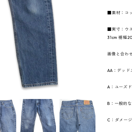
■素材：コッ
■実寸：ウエス
31cm 裾幅20
画像と合わ
AA：デッ
A：ユーズ
B：一般的
C：ダメー