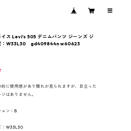
イス Levi’s 505 デニムパンツ ジーンズ ジ
W33L30 gd409844n w60623
T
体的に使用感があり擦れが見られますが、目立った
ージはありません。
ション：B
：W33L30