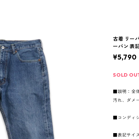
古着 リーバ
ーパン 表記：
¥5,790
SOLD OU
■説明：全
汚れ、ダメ
■コンディ
■表記サイズ