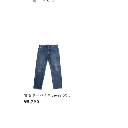
レビュー
古着 リーバイス Levi’s 505
デニムパンツ ジーンズ ジー
¥5,790
パン 表記：W33L30 gd4
09844n w60623