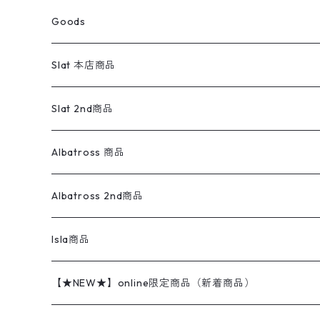
コート
パーカー
スウェットパンツ
ワンピース
スウェードシャツ
ブラックデニム
ボトムス
ラルフローレン
プリントスウェット
長袖
Goods
ワークジャケット
ベスト
スラックス
ベスト／キャミソール
22cm以下
Goods
ナイロンジャケット
セーター・カーディガン
ジャージパンツ
ウールシャツ
ワンピース
リーバイス
ロゴスウェット
半袖
Military
テーラードジャケット
セーター・カーディガン
ワークパンツ
スウェット
22.5cm
バンダナ
Slat 本店商品
ダウンジャケット・ベスト
スラックス
リネンシャツ
ロンパース
エルエルビーン
無地スウェット
アランセーター
ウールジャケット
フリース
コーデュロイパンツ
ニット
23cm
Outer
Slat 2nd商品
ベスト
オーバーオール・つなぎ
柄シャツ
アディダス
キャラスウェット
ウールセーター
ダウンジャケット
オーバーオール・つなぎ
ジャケット
23.5cm
Tee
アウター
Albatross 商品
コーチジャケット
チノパン
ワークシャツ
ナイキ
REVERSE WEAVE
コットン
ハンティングジャケット
レザージャケット
ショーツ
スカート
24cm
Shirts
長袖シャツ
Vintage sweater
Albatross 2nd商品
フリースジャケット・ベスト
ウールパンツ
ミリタリー
チャンピオン
アクリル
アウトドアジャケット
S/S Shirts
アウトドアシャツ
Otherジャケット
Otherパンツ
パンツ(w30以下)
24.5cm
Sweat Shirts
半袖シャツ
Outer
70sアイテム
Isla商品
レザー
ペインターパンツ
ネルシャツ
カーハート
コート
L/S Shirts
ブランドシャツ
REVERSE WEAVE
アウトドアシャツ
Sailing Jacket
ワンピース
25cm
Sweater
スウェット シャツ
Other Tops
Marlboro
2点セットコーデ
【★NEW★】online限定商品（新着商品）
テーラードジャケット
ショートパンツ
ディッキーズ
ライトジャケット
デザインシャツ