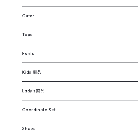
アウター
Jacket
Outer
デニムジャケット
トップス
Tee
コート
Tops
ミリタリージャケット
半袖シャツ
パンツ
Sweat Shirts
デニムジャケット
Tシャツ
Pants
スイングトップ
長袖シャツ
デニムパンツ
REVERSE WEAVE
レディース
Pants
ミリタリージャケット
長袖シャツ
デニムパンツ
Kids 商品
カバーオール
Tシャツ・ロンT
ミリタリーパンツ
アウター
ブランドシャツ
501,505
キッズ
Shirts
スウィングトップ
半袖シャツ
ミリタリーパンツ
Vintage
Lady's商品
アウトドア
ポロシャツ
ワークパンツ
トップス
ストライプシャツ
バギーズデニム
アウター
Tops
ライフスタイル雑貨
Ladies
アウトドアナイロンジャケット
ポロシャツ
チノパンツ
Tops
Tシャツ
Coordinate Set
ウールジャケット
スウェット・トレーナー
コーデュロイパンツ
ボトムス
コーデュロイシャツ
フレアデニム
トップス
Pants
ラグ・ブランケット
ブランド
Sweater
スポーツナイロンジャケット
スウェット・パーカ
イージーパンツ
Pants
ブラウス／シャツ／デザイントップス
Shoes