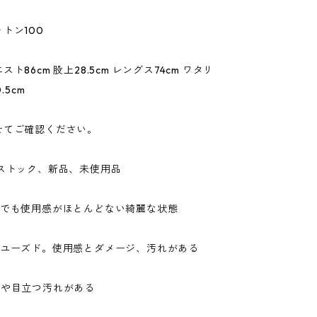
トン100
ト86cm 股上28.5cm レングス74cm ワタリ
.5cm
せてご確認ください。
ドストック、新品、未使用品
ドでも使用感がほとんどない綺麗な状態
なユーズド。使用感とダメージ、汚れがある
ジや目立つ汚れがある