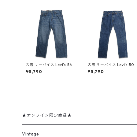
古着 リーバイス Levi’s 569
古着 リーバイス Levi's 501
ルーズストレート デニムパ
デニムパンツ ジーンズ ジー
¥5,790
¥5,790
ンツ ジーンズ ジーパン 表
パン 表記：W32L32 gd41
記：W34L30 gd409804
0273n w60727
n w60619
★オンライン限定商品★
ミリタリーデッドストック
Vintage