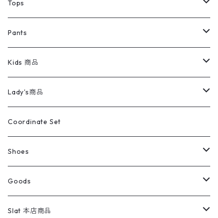
デニムジャケット
トップス
Tee
コート
Tops
ミリタリージャケット
半袖シャツ
パンツ
Sweat Shirts
デニムジャケット
Tシャツ
Pants
スイングトップ
長袖シャツ
デニムパンツ
REVERSE WEAVE
レディース
Pants
ミリタリージャケット
長袖シャツ
デニムパンツ
Kids 商品
カバーオール
Tシャツ・ロンT
ミリタリーパンツ
アウター
ブランドシャツ
501,505
キッズ
Shirts
スウィングトップ
半袖シャツ
ミリタリーパンツ
Vintage
Lady's商品
アウトドア
ポロシャツ
ワークパンツ
トップス
ストライプシャツ
バギーズデニム
アウター
Tops
ライフスタイル雑貨
Ladies
アウトドアナイロンジャケット
ポロシャツ
チノパンツ
Tops
Tシャツ
Coordinate Set
ウールジャケット
スウェット・トレーナー
コーデュロイパンツ
ボトムス
コーデュロイシャツ
フレアデニム
トップス
Pants
ラグ・ブランケット
ブランド
Sweater
スポーツナイロンジャケット
スウェット・パーカ
イージーパンツ
Pants
ブラウス／シャツ／デザイントップス
Shoes
コート
パーカー
スウェットパンツ
ワンピース
スウェードシャツ
ブラックデニム
ボトムス
ラルフローレン
プリントスウェット
長袖
Goods
ワークジャケット
ベスト
スラックス
ベスト／キャミソール
22cm以下
Goods
ナイロンジャケット
セーター・カーディガン
ジャージパンツ
ウールシャツ
ワンピース
リーバイス
ロゴスウェット
半袖
Military
テーラードジャケット
セーター・カーディガン
ワークパンツ
スウェット
22.5cm
バンダナ
Slat 本店商品