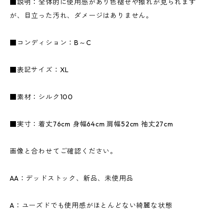
■説明：全体的に使用感があり色褪せや擦れが見られます
が、目立った汚れ、ダメージはありません。
■コンディション：B～C
■表記サイズ：XL
■素材：シルク100
■実寸：着丈76cm 身幅64cm 肩幅52cm 袖丈27cm
画像と合わせてご確認ください。
AA：デッドストック、新品、未使用品
A：ユーズドでも使用感がほとんどない綺麗な状態