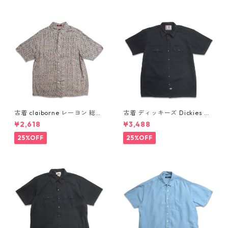
古着 claiborne レーヨン 総柄
古着 ディッキーズ Dickies ワ
半袖シャツ ボックスシャツ 表
ークシャツ 半袖シャツ ボック
¥2,618
¥3,488
記：L gd410386n w60805
ス ブラック 表記：L gd410
416n w60808
25%OFF
25%OFF