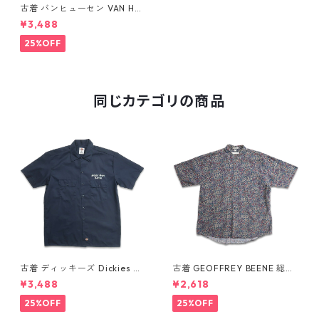
古着 バンヒューセン VAN HEU
SEN 総柄 シルク 半袖シャツ
¥3,488
ボックスシャツ ブラック 表
記：XL gd409840n w6062
25%OFF
2
同じカテゴリの商品
古着 ディッキーズ Dickies ワ
古着 GEOFFREY BEENE 総柄
ークシャツ 半袖シャツ ボック
ペイズリー柄 レーヨン 半袖シ
¥3,488
¥2,618
ス ワンポイント プリント ネイ
ャツ 表記：L gd410387n w6
ビー 表記：L gd410417n w6
0805
25%OFF
25%OFF
0808