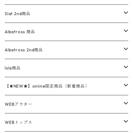
ダウンジャケット・ベスト
スラックス
リネンシャツ
ロンパース
エルエルビーン
無地スウェット
アランセーター
ウールジャケット
フリース
コーデュロイパンツ
ニット
23cm
Outer
Slat 2nd商品
ベスト
オーバーオール・つなぎ
柄シャツ
アディダス
キャラスウェット
ウールセーター
ダウンジャケット
オーバーオール・つなぎ
ジャケット
23.5cm
Tee
アウター
Albatross 商品
コーチジャケット
チノパン
ワークシャツ
ナイキ
REVERSE WEAVE
コットン
ハンティングジャケット
レザージャケット
ショーツ
スカート
24cm
Shirts
長袖シャツ
Vintage sweater
Albatross 2nd商品
フリースジャケット・ベスト
ウールパンツ
ミリタリー
チャンピオン
アクリル
アウトドアジャケット
S/S Shirts
アウトドアシャツ
Otherジャケット
Otherパンツ
パンツ(w30以下)
24.5cm
Sweat Shirts
半袖シャツ
Outer
70sアイテム
Isla商品
レザー
ペインターパンツ
ネルシャツ
カーハート
コート
L/S Shirts
ブランドシャツ
REVERSE WEAVE
アウトドアシャツ
Sailing Jacket
ワンピース
25cm
Sweater
スウェット シャツ
Other Tops
Marlboro
2点セットコーデ
【★NEW★】online限定商品（新着商品）
テーラードジャケット
ショートパンツ
ディッキーズ
ライトジャケット
デザインシャツ
ブランドシャツ
Swingtop
長袖
ブランドスウェット
Fleece tops
25.5cm
Fleece
パンツ
Sweat Shirts
GAP
Sweat Shirts
8月NEWアイテム（2026）
WEBアウター
ボアジャケット
イージーパンツ
ウールリッチ
ミリタリージャケット
リネンシャツ
リネンシャツ
Coat
半袖
プリントスウェット
Knit
リーバイス501 505
トップス
その他
26cm
Other Tops
Tシャツ
Hoodie
アウター
Knit
7月NEWアイテム（2026）
ジャケット
WEBトップス
ビンテージ
トミーヒルフィガー