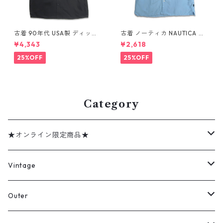
古着 90年代 USA製 ディッキ
古着 ノーティカ NAUTICA リ
ーズ Dickies ワークシャツ 半
ネン レーヨン 半袖シャツ ボッ
¥4,343
¥2,618
袖シャツ ボックス ブラック 表
クスシャツ ライトブルー 表
記：XL gd410372n w6080
記：XL gd410415n w60808
25%OFF
25%OFF
4
Category
★オンライン限定商品★
ミリタリーデッドストック
Vintage
アウター
Jacket
Outer