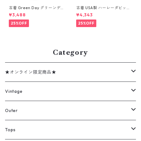
古着 Green Day グリーンデイ
古着 USA製 ハーレーダビッド
バンドTシャツ バンT プリント
ソン HARLEY-DAVIDSON モ
¥3,488
¥4,343
Tシャツ ブラック 表記：--
ーターサイクル プリントTシャ
gd410395n w60806
ツ ネイビー 表記：XL gd41
25%OFF
25%OFF
0407n w60807
Category
★オンライン限定商品★
ミリタリーデッドストック
Vintage
アウター
Jacket
Outer
デニムジャケット
トップス
Tee
コート
Tops