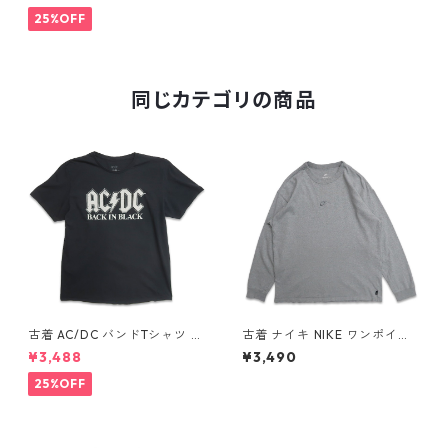
n w60621
25%OFF
同じカテゴリの商品
古着 AC/DC バンドTシャツ バ
古着 ナイキ NIKE ワンポイン
ンT プリントTシャツ ブラック
ト ロングスリーブTシャツ ロ
¥3,488
¥3,490
表記：XL gd410397n w608
ンT 杢グレー 表記：L gd40
06
8811n w60317
25%OFF