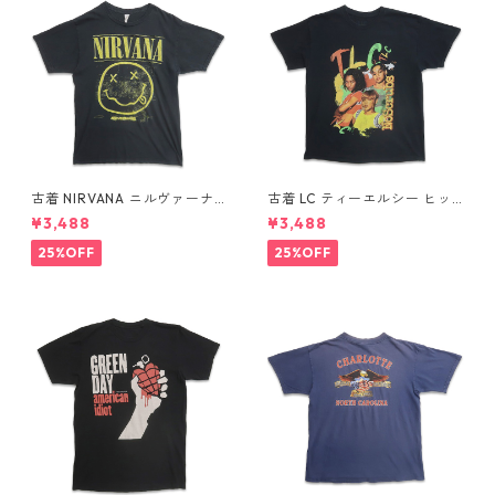
古着 NIRVANA ニルヴァーナ
古着 LC ティーエルシー ヒッ
バンドTシャツ プリントTシャ
プホップ ラップ バンドTシャ
¥3,488
¥3,488
ツ スマイル ブラック 表記：M
ツ プリントTシャツ ブラック
gd410396n w60806
表記：-- gd410370n w608
25%OFF
25%OFF
04