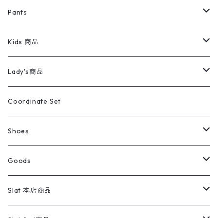
ミリタリージャケット
半袖シャツ
パンツ
Sweat Shirts
デニムジャケット
Tシャツ
Pants
スイングトップ
長袖シャツ
デニムパンツ
REVERSE WEAVE
レディース
Pants
ミリタリージャケット
長袖シャツ
デニムパンツ
Kids 商品
カバーオール
Tシャツ・ロンT
ミリタリーパンツ
アウター
ブランドシャツ
501,505
キッズ
Shirts
スウィングトップ
半袖シャツ
ミリタリーパンツ
Vintage
Lady's商品
アウトドア
ポロシャツ
ワークパンツ
トップス
ストライプシャツ
バギーズデニム
アウター
Tops
ライフスタイル雑貨
Ladies
アウトドアナイロンジャケット
ポロシャツ
チノパンツ
Tops
Tシャツ
Coordinate Set
ウールジャケット
スウェット・トレーナー
コーデュロイパンツ
ボトムス
コーデュロイシャツ
フレアデニム
トップス
Pants
ラグ・ブランケット
ブランド
Sweater
スポーツナイロンジャケット
スウェット・パーカ
イージーパンツ
Pants
ブラウス／シャツ／デザイントップス
Shoes
コート
パーカー
スウェットパンツ
ワンピース
スウェードシャツ
ブラックデニム
ボトムス
ラルフローレン
プリントスウェット
長袖
Goods
ワークジャケット
ベスト
スラックス
ベスト／キャミソール
22cm以下
Goods
ナイロンジャケット
セーター・カーディガン
ジャージパンツ
ウールシャツ
ワンピース
リーバイス
ロゴスウェット
半袖
Military
テーラードジャケット
セーター・カーディガン
ワークパンツ
スウェット
22.5cm
バンダナ
Slat 本店商品
ダウンジャケット・ベスト
スラックス
リネンシャツ
ロンパース
エルエルビーン
無地スウェット
アランセーター