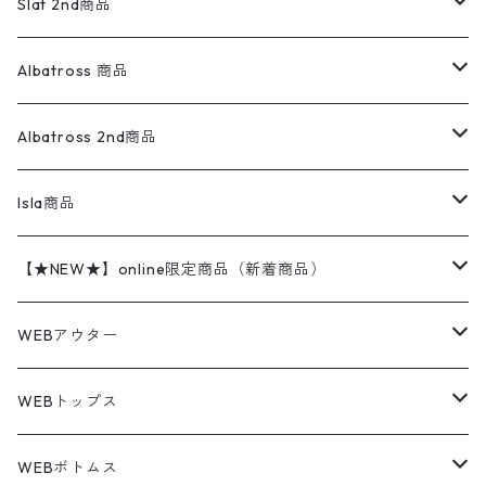
ウールジャケット
フリース
コーデュロイパンツ
ニット
23cm
Outer
Slat 2nd商品
ベスト
オーバーオール・つなぎ
柄シャツ
アディダス
キャラスウェット
ウールセーター
ダウンジャケット
オーバーオール・つなぎ
ジャケット
23.5cm
Tee
アウター
Albatross 商品
コーチジャケット
チノパン
ワークシャツ
ナイキ
REVERSE WEAVE
コットン
ハンティングジャケット
レザージャケット
ショーツ
スカート
24cm
Shirts
長袖シャツ
Vintage sweater
Albatross 2nd商品
フリースジャケット・ベスト
ウールパンツ
ミリタリー
チャンピオン
アクリル
アウトドアジャケット
S/S Shirts
アウトドアシャツ
Otherジャケット
Otherパンツ
パンツ(w30以下)
24.5cm
Sweat Shirts
半袖シャツ
Outer
70sアイテム
Isla商品
レザー
ペインターパンツ
ネルシャツ
カーハート
コート
L/S Shirts
ブランドシャツ
REVERSE WEAVE
アウトドアシャツ
Sailing Jacket
ワンピース
25cm
Sweater
スウェット シャツ
Other Tops
Marlboro
2点セットコーデ
【★NEW★】online限定商品（新着商品）
テーラードジャケット
ショートパンツ
ディッキーズ
ライトジャケット
デザインシャツ
ブランドシャツ
Swingtop
長袖
ブランドスウェット
Fleece tops
25.5cm
Fleece
パンツ
Sweat Shirts
GAP
Sweat Shirts
8月NEWアイテム（2026）
WEBアウター
ボアジャケット
イージーパンツ
ウールリッチ
ミリタリージャケット
リネンシャツ
リネンシャツ
Coat
半袖
プリントスウェット
Knit
リーバイス501 505
トップス
その他
26cm
Other Tops
Tシャツ
Hoodie
アウター
Knit
7月NEWアイテム（2026）
ジャケット
WEBトップス
ビンテージ
トミーヒルフィガー
ウールジャケット
コーデユロイシャツ
ハワイアンシャツ
Denim Jacket
ノースリーブ
アウトドアスウェット
Tailored Jacket
スラックス
パンツ
ワークジャケット
コート
プルオーバー
トップス
ミリタリージャケット
26.5cm
Pants
デッドストック ミリタリー
Tee
フリース
Military
6月NEWアイテム（2026）
コート
Tシャツ
WEBボトムス
その他
ノーティカ