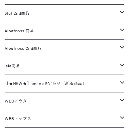
ダウンジャケット・ベスト
スラックス
リネンシャツ
ロンパース
エルエルビーン
無地スウェット
アランセーター
ウールジャケット
フリース
コーデュロイパンツ
ニット
23cm
Outer
Slat 2nd商品
ベスト
オーバーオール・つなぎ
柄シャツ
アディダス
キャラスウェット
ウールセーター
ダウンジャケット
オーバーオール・つなぎ
ジャケット
23.5cm
Tee
アウター
Albatross 商品
コーチジャケット
チノパン
ワークシャツ
ナイキ
REVERSE WEAVE
コットン
ハンティングジャケット
レザージャケット
ショーツ
スカート
24cm
Shirts
長袖シャツ
Vintage sweater
Albatross 2nd商品
フリースジャケット・ベスト
ウールパンツ
ミリタリー
チャンピオン
アクリル
アウトドアジャケット
S/S Shirts
アウトドアシャツ
Otherジャケット
Otherパンツ
パンツ(w30以下)
24.5cm
Sweat Shirts
半袖シャツ
Outer
70sアイテム
Isla商品
レザー
ペインターパンツ
ネルシャツ
カーハート
コート
L/S Shirts
ブランドシャツ
REVERSE WEAVE
アウトドアシャツ
Sailing Jacket
ワンピース
25cm
Sweater
スウェット シャツ
Other Tops
Marlboro
2点セットコーデ
【★NEW★】online限定商品（新着商品）
テーラードジャケット
ショートパンツ
ディッキーズ
ライトジャケット
デザインシャツ
ブランドシャツ
Swingtop
長袖
ブランドスウェット
Fleece tops
25.5cm
Fleece
パンツ
Sweat Shirts
GAP
Sweat Shirts
8月NEWアイテム（2026）
WEBアウター
ボアジャケット
イージーパンツ
ウールリッチ
ミリタリージャケット
リネンシャツ
リネンシャツ
Coat
半袖
プリントスウェット
Knit
リーバイス501 505
トップス
その他
26cm
Other Tops
Tシャツ
Hoodie
アウター
Knit
7月NEWアイテム（2026）
ジャケット
WEBトップス
ビンテージ
トミーヒルフィガー