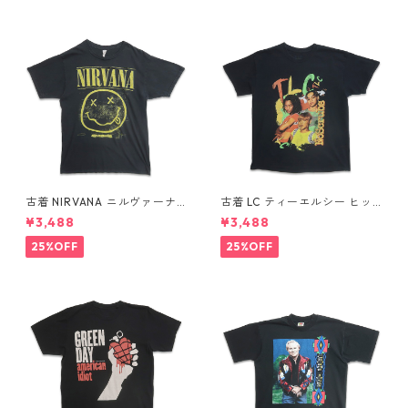
古着 NIRVANA ニルヴァーナ
古着 LC ティーエルシー ヒッ
バンドTシャツ プリントTシャ
プホップ ラップ バンドTシャ
¥3,488
¥3,488
ツ スマイル ブラック 表記：M
ツ プリントTシャツ ブラック
gd410396n w60806
表記：-- gd410370n w608
25%OFF
25%OFF
04