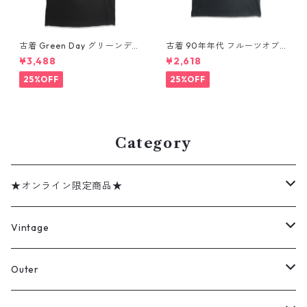
古着 Green Day グリーンデイ
古着 90年年代 フルーツオブ
バンドTシャツ バンT プリント
ザルーム カントリー・ミュー
¥3,488
¥2,618
Tシャツ ブラック 表記：--
ジック George Jones ジョー
gd410395n w60806
ジ・ジョーンズ バンドTシャツ
25%OFF
25%OFF
バンT プリントTシャツ シング
ルステッチ ブラック 表記：XL
gd410394n w60806
Category
★オンライン限定商品★
ミリタリーデッドストック
Vintage
アウター
Jacket
Outer