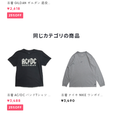
古着 GILDAN ギルダン 退役軍
人 イベント記念 プリントTシ
¥2,618
ャツ ポケットTシャツ ネイビ
ー 表記：L gd409820n w6
25%OFF
0621
同じカテゴリの商品
古着 AC/DC バンドTシャツ バ
古着 ナイキ NIKE ワンポイン
ンT プリントTシャツ ブラック
ト ロングスリーブTシャツ ロ
¥3,488
¥3,490
表記：XL gd410397n w608
ンT 杢グレー 表記：L gd40
06
8811n w60317
25%OFF