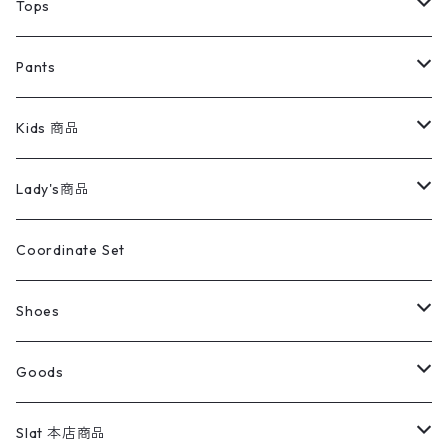
デニムジャケット
トップス
Tee
コート
Tops
ミリタリージャケット
半袖シャツ
パンツ
Sweat Shirts
デニムジャケット
Tシャツ
Pants
スイングトップ
長袖シャツ
デニムパンツ
REVERSE WEAVE
レディース
Pants
ミリタリージャケット
長袖シャツ
デニムパンツ
Kids 商品
カバーオール
Tシャツ・ロンT
ミリタリーパンツ
アウター
ブランドシャツ
501,505
キッズ
Shirts
スウィングトップ
半袖シャツ
ミリタリーパンツ
Vintage
Lady's商品
アウトドア
ポロシャツ
ワークパンツ
トップス
ストライプシャツ
バギーズデニム
アウター
Tops
ライフスタイル雑貨
Ladies
アウトドアナイロンジャケット
ポロシャツ
チノパンツ
Tops
Tシャツ
Coordinate Set
ウールジャケット
スウェット・トレーナー
コーデュロイパンツ
ボトムス
コーデュロイシャツ
フレアデニム
トップス
Pants
ラグ・ブランケット
ブランド
Sweater
スポーツナイロンジャケット
スウェット・パーカ
イージーパンツ
Pants
ブラウス／シャツ／デザイントップス
Shoes
コート
パーカー
スウェットパンツ
ワンピース
スウェードシャツ
ブラックデニム
ボトムス
ラルフローレン
プリントスウェット
長袖
Goods
ワークジャケット
ベスト
スラックス
ベスト／キャミソール
22cm以下
Goods
ナイロンジャケット
セーター・カーディガン
ジャージパンツ
ウールシャツ
ワンピース
リーバイス
ロゴスウェット
半袖
Military
テーラードジャケット
セーター・カーディガン
ワークパンツ
スウェット
22.5cm
バンダナ
Slat 本店商品