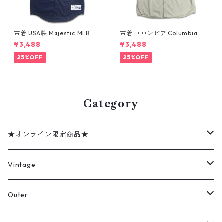
古着 USA製 Majestic MLB ニ
古着 コロンビア Columbia フ
ューヨーク・ヤンキース デレ
ィッシング 半袖シャツ グレー
¥3,488
¥3,488
ク ジーター ベースボールシャ
ミントグレー 表記：XXL gd
ツ ネイビー 表記：XL gd41
410361n w60802
25%OFF
25%OFF
0382n w60805
Category
★オンライン限定商品★
ミリタリーデッドストック
Vintage
アウター
Jacket
Outer