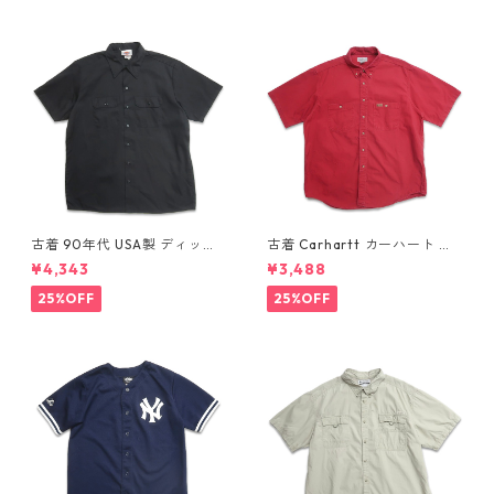
古着 90年代 USA製 ディッキ
古着 Carhartt カーハート 半
ーズ Dickies ワークシャツ 半
袖シャツ ワークシャツ ボタン
¥4,343
¥3,488
袖シャツ ボックス ブラック 表
ダウンシャツ レッド 表記：L
記：XL gd410372n w6080
gd410371n w60804
25%OFF
25%OFF
4