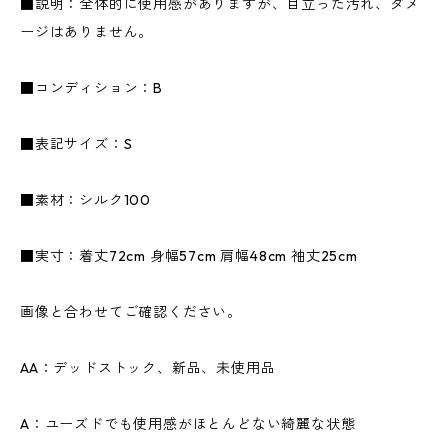
■説明：全体的に使用感がありますが、目立った汚れ、ダメ
ージはありません。
■コンディション：B
■表記サイズ：S
■素材：シルク100
■実寸：着丈72cm 身幅57cm 肩幅48cm 袖丈25cm
画像と合わせてご確認ください。
AA：デッドストック、新品、未使用品
A：ユーズドでも使用感がほとんどない綺麗な状態