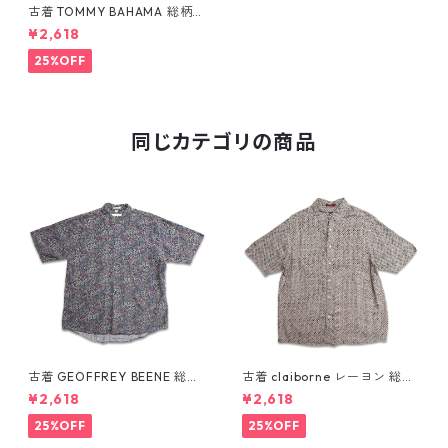
古着 TOMMY BAHAMA 総柄
シルク アロハシャツ ハワイア
¥2,618
ンシャツ 半袖シャツ 表記：S
gd409813n w60619
25%OFF
同じカテゴリの商品
古着 GEOFFREY BEENE 総柄
古着 claiborne レーヨン 総柄
ペイズリー柄 レーヨン 半袖シ
半袖シャツ ボックスシャツ 表
¥2,618
¥2,618
ャツ 表記：L gd410387n w6
記：L gd410386n w60805
0805
25%OFF
25%OFF