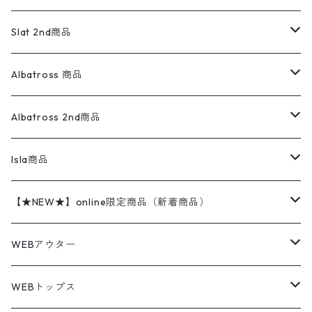
ダウンジャケット・ベスト
スラックス
リネンシャツ
ロンパース
エルエルビーン
無地スウェット
アランセーター
ウールジャケット
フリース
コーデュロイパンツ
ニット
23cm
Outer
Slat 2nd商品
ベスト
オーバーオール・つなぎ
柄シャツ
アディダス
キャラスウェット
ウールセーター
ダウンジャケット
オーバーオール・つなぎ
ジャケット
23.5cm
Tee
アウター
Albatross 商品
コーチジャケット
チノパン
ワークシャツ
ナイキ
REVERSE WEAVE
コットン
ハンティングジャケット
レザージャケット
ショーツ
スカート
24cm
Shirts
長袖シャツ
Vintage sweater
Albatross 2nd商品
フリースジャケット・ベスト
ウールパンツ
ミリタリー
チャンピオン
アクリル
アウトドアジャケット
S/S Shirts
アウトドアシャツ
Otherジャケット
Otherパンツ
パンツ(w30以下)
24.5cm
Sweat Shirts
半袖シャツ
Outer
70sアイテム
Isla商品
レザー
ペインターパンツ
ネルシャツ
カーハート
コート
L/S Shirts
ブランドシャツ
REVERSE WEAVE
アウトドアシャツ
Sailing Jacket
ワンピース
25cm
Sweater
スウェット シャツ
Other Tops
Marlboro
2点セットコーデ
【★NEW★】online限定商品（新着商品）
テーラードジャケット
ショートパンツ
ディッキーズ
ライトジャケット
デザインシャツ
ブランドシャツ
Swingtop
長袖
ブランドスウェット
Fleece tops
25.5cm
Fleece
パンツ
Sweat Shirts
GAP
Sweat Shirts
8月NEWアイテム（2026）
WEBアウター
ボアジャケット
イージーパンツ
ウールリッチ
ミリタリージャケット
リネンシャツ
リネンシャツ
Coat
半袖
プリントスウェット
Knit
リーバイス501 505
トップス
その他
26cm
Other Tops
Tシャツ
Hoodie
アウター
Knit
7月NEWアイテム（2026）
ジャケット
WEBトップス
ビンテージ
トミーヒルフィガー