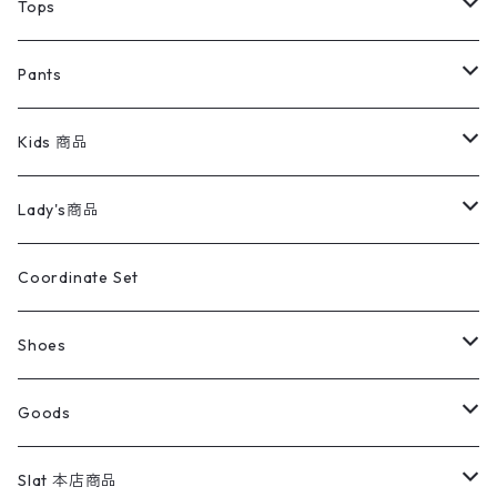
デニムジャケット
トップス
Tee
コート
Tops
ミリタリージャケット
半袖シャツ
パンツ
Sweat Shirts
デニムジャケット
Tシャツ
Pants
スイングトップ
長袖シャツ
デニムパンツ
REVERSE WEAVE
レディース
Pants
ミリタリージャケット
長袖シャツ
デニムパンツ
Kids 商品
カバーオール
Tシャツ・ロンT
ミリタリーパンツ
アウター
ブランドシャツ
501,505
キッズ
Shirts
スウィングトップ
半袖シャツ
ミリタリーパンツ
Vintage
Lady's商品
アウトドア
ポロシャツ
ワークパンツ
トップス
ストライプシャツ
バギーズデニム
アウター
Tops
ライフスタイル雑貨
Ladies
アウトドアナイロンジャケット
ポロシャツ
チノパンツ
Tops
Tシャツ
Coordinate Set
ウールジャケット
スウェット・トレーナー
コーデュロイパンツ
ボトムス
コーデュロイシャツ
フレアデニム
トップス
Pants
ラグ・ブランケット
ブランド
Sweater
スポーツナイロンジャケット
スウェット・パーカ
イージーパンツ
Pants
ブラウス／シャツ／デザイントップス
Shoes
コート
パーカー
スウェットパンツ
ワンピース
スウェードシャツ
ブラックデニム
ボトムス
ラルフローレン
プリントスウェット
長袖
Goods
ワークジャケット
ベスト
スラックス
ベスト／キャミソール
22cm以下
Goods
ナイロンジャケット
セーター・カーディガン
ジャージパンツ
ウールシャツ
ワンピース
リーバイス
ロゴスウェット
半袖
Military
テーラードジャケット
セーター・カーディガン
ワークパンツ
スウェット
22.5cm
バンダナ
Slat 本店商品