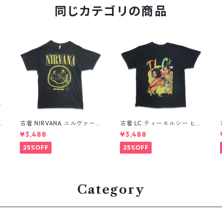
同じカテゴリの商品
古着 NIRVANA ニルヴァーナ
古着 LC ティーエルシー ヒ
ツ
バンドTシャツ プリントTシ
ップホップ ラップ バンドT
¥3,488
¥3,488
ャツ スマイル ブラック 表
シャツ プリントTシャツ ブ
記：M gd410396n w608
ラック 表記：-- gd41037
25%OFF
25%OFF
06
0n w60804
Category