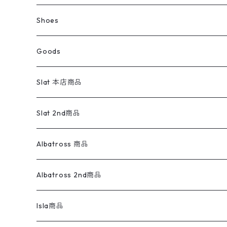
ウールジャケット
スウェット・トレーナー
コーデュロイパンツ
ボトムス
コーデュロイシャツ
フレアデニム
トップス
Pants
ラグ・ブランケット
ブランド
Sweater
スポーツナイロンジャケット
スウェット・パーカ
イージーパンツ
Pants
ブラウス／シャツ／デザイントップス
Shoes
コート
パーカー
スウェットパンツ
ワンピース
スウェードシャツ
ブラックデニム
ボトムス
ラルフローレン
プリントスウェット
長袖
Goods
ワークジャケット
ベスト
スラックス
ベスト／キャミソール
22cm以下
Goods
ナイロンジャケット
セーター・カーディガン
ジャージパンツ
ウールシャツ
ワンピース
リーバイス
ロゴスウェット
半袖
Military
テーラードジャケット
セーター・カーディガン
ワークパンツ
スウェット
22.5cm
バンダナ
Slat 本店商品
ダウンジャケット・ベスト
スラックス
リネンシャツ
ロンパース
エルエルビーン
無地スウェット
アランセーター
ウールジャケット
フリース
コーデュロイパンツ
ニット
23cm
Outer
Slat 2nd商品
ベスト
オーバーオール・つなぎ
柄シャツ
アディダス
キャラスウェット
ウールセーター
ダウンジャケット
オーバーオール・つなぎ
ジャケット
23.5cm
Tee
アウター
Albatross 商品
コーチジャケット
チノパン
ワークシャツ
ナイキ
REVERSE WEAVE
コットン
ハンティングジャケット
レザージャケット
ショーツ
スカート
24cm
Shirts
長袖シャツ
Vintage sweater
Albatross 2nd商品
フリースジャケット・ベスト
ウールパンツ
ミリタリー
チャンピオン
アクリル
アウトドアジャケット
S/S Shirts
アウトドアシャツ
Otherジャケット
Otherパンツ
パンツ(w30以下)
24.5cm
Sweat Shirts
半袖シャツ
Outer
70sアイテム
Isla商品
レザー
ペインターパンツ
ネルシャツ
カーハート