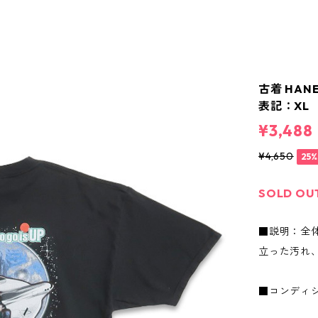
古着 HAN
表記：XL g
¥3,488
¥4,650
25
SOLD OU
■説明：全
立った汚れ
■コンディ