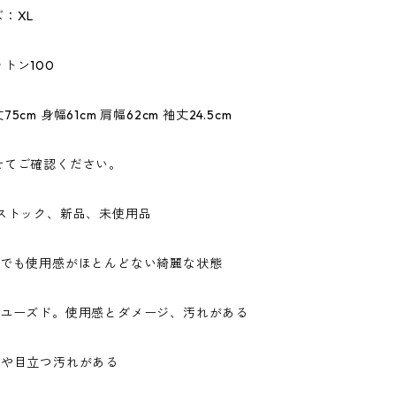
：XL
トン100
cm 身幅61cm 肩幅62cm 袖丈24.5cm
せてご確認ください。
ドストック、新品、未使用品
ドでも使用感がほとんどない綺麗な状態
なユーズド。使用感とダメージ、汚れがある
ジや目立つ汚れがある