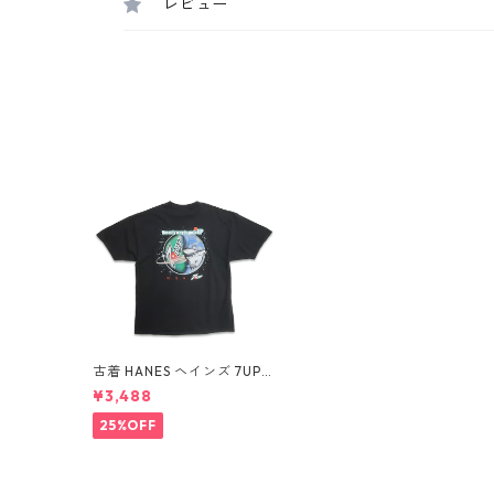
レビュー
古着 HANES ヘインズ 7UP
プリントTシャツ ブラック
¥3,488
表記：XL gd409811n w60
619
25%OFF