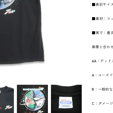
■表記サイズ
■素材：コッ
■実寸：着丈75
画像と合わ
AA：デッ
A：ユーズ
B：一般的
C：ダメー