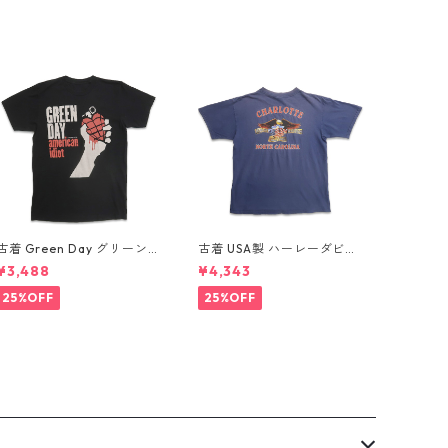
古着 Green Day グリーンデ
古着 USA製 ハーレーダビッ
イ バンドTシャツ バンT プ
ドソン HARLEY-DAVIDSON
¥3,488
¥4,343
リントTシャツ ブラック 表
モーターサイクル プリントT
記：-- gd410395n w608
シャツ ネイビー 表記：XL
25%OFF
25%OFF
06
gd410407n w60807