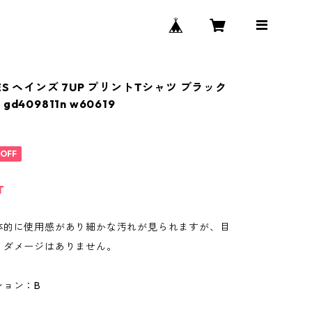
ES ヘインズ 7UP プリントTシャツ ブラック
d409811n w60619
%OFF
T
体的に使用感があり細かな汚れが見られますが、目
、ダメージはありません。
ション：B