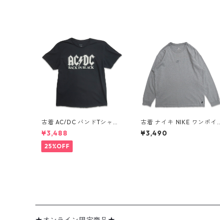
古着 AC/DC バンドTシャツ
古着 ナイキ NIKE ワンポイ
バンT プリントTシャツ ブラ
ント ロングスリーブTシャ
¥3,488
¥3,490
ック 表記：XL gd410397
ロンT 杢グレー 表記：L g
n w60806
d408811n w60317
25%OFF