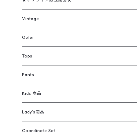
★オンライン限定商品★
ミリタリーデッドストック
Vintage
アウター
Jacket
Outer
デニムジャケット
トップス
Tee
コート
Tops
ミリタリージャケット
半袖シャツ
パンツ
Sweat Shirts
デニムジャケット
Tシャツ
Pants
スイングトップ
長袖シャツ
デニムパンツ
REVERSE WEAVE
レディース
Pants
ミリタリージャケット
長袖シャツ
デニムパンツ
Kids 商品
カバーオール
Tシャツ・ロンT
ミリタリーパンツ
アウター
ブランドシャツ
501,505
キッズ
Shirts
スウィングトップ
半袖シャツ
ミリタリーパンツ
Vintage
Lady's商品
アウトドア
ポロシャツ
ワークパンツ
トップス
ストライプシャツ
バギーズデニム
アウター
Tops
ライフスタイル雑貨
Ladies
アウトドアナイロンジャケット
ポロシャツ
チノパンツ
Tops
Tシャツ
Coordinate Set