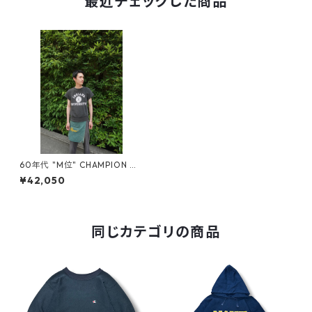
最近チェックした商品
60年代 "M位" CHAMPION チ
ャンピオン ランタグ 半袖スウ
¥42,050
ェット カレッジ 黒 ブラック
古着 古着屋 高円寺 ビンテージ
n260619
同じカテゴリの商品