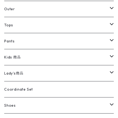
アウター
Jacket
Outer
デニムジャケット
トップス
Tee
コート
Tops
ミリタリージャケット
半袖シャツ
パンツ
Sweat Shirts
デニムジャケット
Tシャツ
Pants
スイングトップ
長袖シャツ
デニムパンツ
REVERSE WEAVE
レディース
Pants
ミリタリージャケット
長袖シャツ
デニムパンツ
Kids 商品
カバーオール
Tシャツ・ロンT
ミリタリーパンツ
アウター
ブランドシャツ
501,505
キッズ
Shirts
スウィングトップ
半袖シャツ
ミリタリーパンツ
Vintage
Lady's商品
アウトドア
ポロシャツ
ワークパンツ
トップス
ストライプシャツ
バギーズデニム
アウター
Tops
ライフスタイル雑貨
Ladies
アウトドアナイロンジャケット
ポロシャツ
チノパンツ
Tops
Tシャツ
Coordinate Set
ウールジャケット
スウェット・トレーナー
コーデュロイパンツ
ボトムス
コーデュロイシャツ
フレアデニム
トップス
Pants
ラグ・ブランケット
ブランド
Sweater
スポーツナイロンジャケット
スウェット・パーカ
イージーパンツ
Pants
ブラウス／シャツ／デザイントップス
Shoes
コート
パーカー
スウェットパンツ
ワンピース
スウェードシャツ
ブラックデニム