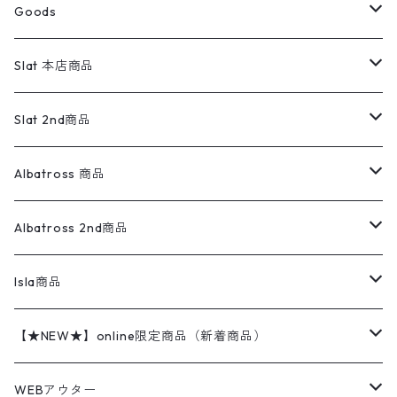
ボトムス
ラルフローレン
プリントスウェット
長袖
Goods
ワークジャケット
ベスト
スラックス
ベスト／キャミソール
22cm以下
Goods
ナイロンジャケット
セーター・カーディガン
ジャージパンツ
ウールシャツ
ワンピース
リーバイス
ロゴスウェット
半袖
Military
テーラードジャケット
セーター・カーディガン
ワークパンツ
スウェット
22.5cm
バンダナ
Slat 本店商品
ダウンジャケット・ベスト
スラックス
リネンシャツ
ロンパース
エルエルビーン
無地スウェット
アランセーター
ウールジャケット
フリース
コーデュロイパンツ
ニット
23cm
Outer
Slat 2nd商品
ベスト
オーバーオール・つなぎ
柄シャツ
アディダス
キャラスウェット
ウールセーター
ダウンジャケット
オーバーオール・つなぎ
ジャケット
23.5cm
Tee
アウター
Albatross 商品
コーチジャケット
チノパン
ワークシャツ
ナイキ
REVERSE WEAVE
コットン
ハンティングジャケット
レザージャケット
ショーツ
スカート
24cm
Shirts
長袖シャツ
Vintage sweater
Albatross 2nd商品
フリースジャケット・ベスト
ウールパンツ
ミリタリー
チャンピオン
アクリル
アウトドアジャケット
S/S Shirts
アウトドアシャツ
Otherジャケット
Otherパンツ
パンツ(w30以下)
24.5cm
Sweat Shirts
半袖シャツ
Outer
70sアイテム
Isla商品
レザー
ペインターパンツ
ネルシャツ
カーハート
コート
L/S Shirts
ブランドシャツ
REVERSE WEAVE
アウトドアシャツ
Sailing Jacket
ワンピース
25cm
Sweater
スウェット シャツ
Other Tops
Marlboro
2点セットコーデ
【★NEW★】online限定商品（新着商品）
テーラードジャケット
ショートパンツ
ディッキーズ
ライトジャケット
デザインシャツ
ブランドシャツ
Swingtop
長袖
ブランドスウェット
Fleece tops
25.5cm
Fleece
パンツ
Sweat Shirts
GAP
Sweat Shirts
8月NEWアイテム（2026）
WEBアウター
ボアジャケット