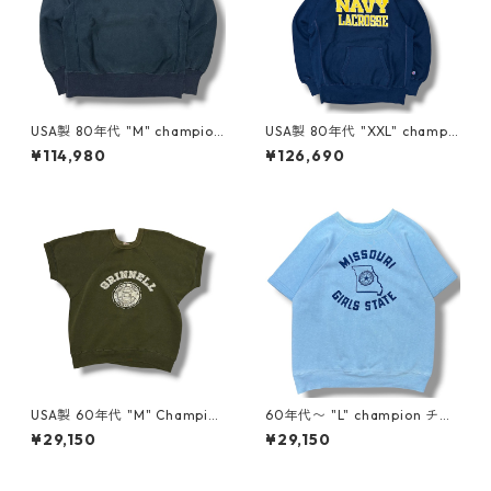
USA製 80年代 "M" champion
USA製 80年代 "XXL" champi
チャンピオン スウェットシャ
on チャンピオン スウェットシ
¥114,980
¥126,690
ツ リバースウィーブ two ton
ャツ リバースウィーブ ミリタ
e 黒 ブラック ネイビー古着 古
リースウェット US NAVY LAC
着屋 高円寺 ビンテージ n607
ROSSE ネイビー 古着 古着屋
27
高円寺 ビンテージ n60727
USA製 60年代 "M" Champion
60年代〜 "L" champion チャ
半袖スウェット 緑 オリーブ ラ
ンピオン 半袖スウェット ラン
¥29,150
¥29,150
ンタグ サンフェード カレッジ
タグ 水色 light blue 古着 古
ラグラン 古着 古着屋 高円寺
着屋 高円寺 ビンテージ n607
ビンテージ n60713
31