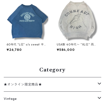
60年代 "L位" s/s sweat 半袖
USA製 40年代〜 "XL位" 両面
スウェット ナス紺 古着 古着屋
プリントヴィンテージスウェ
¥26,780
¥584,000
高円寺 ビンテージ n260728
ット ウィングフット 両V はめ
込み 染み込みプリント 灰色 グ
レー 古着 古着屋 高円寺 ビン
テージ n60603
Category
★オンライン限定商品★
ミリタリーデッドストック
Vintage