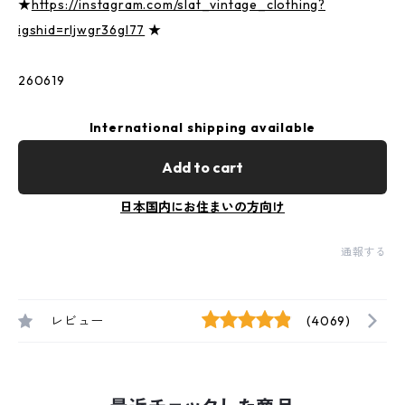
★
https://instagram.com/slat_vintage_clothing?
igshid=rljwgr36gl77
★
260619
International shipping available
Add to cart
日本国内にお住まいの方向け
通報する
レビュー
(4069)