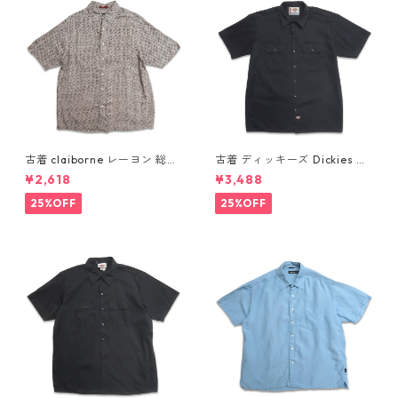
古着 claiborne レーヨン 総柄
古着 ディッキーズ Dickies ワ
半袖シャツ ボックスシャツ 表
ークシャツ 半袖シャツ ボック
¥2,618
¥3,488
記：L gd410386n w60805
ス ブラック 表記：L gd410
416n w60808
25%OFF
25%OFF