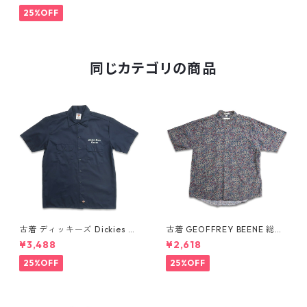
8
25%OFF
同じカテゴリの商品
古着 ディッキーズ Dickies ワ
古着 GEOFFREY BEENE 総柄
ークシャツ 半袖シャツ ボック
ペイズリー柄 レーヨン 半袖シ
¥3,488
¥2,618
ス ワンポイント プリント ネイ
ャツ 表記：L gd410387n w6
ビー 表記：L gd410417n w6
0805
25%OFF
25%OFF
0808