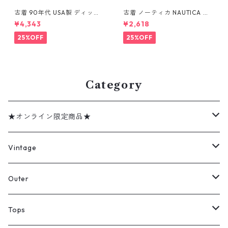
古着 90年代 USA製 ディッキ
古着 ノーティカ NAUTICA リ
ーズ Dickies ワークシャツ 半
ネン レーヨン 半袖シャツ ボッ
¥4,343
¥2,618
袖シャツ ボックス ブラック 表
クスシャツ ライトブルー 表
記：XL gd410372n w6080
記：XL gd410415n w60808
25%OFF
25%OFF
4
Category
★オンライン限定商品★
ミリタリーデッドストック
Vintage
アウター
Jacket
Outer
デニムジャケット
トップス
Tee
コート
Tops