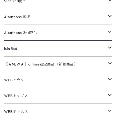
ウールジャケット
フリース
コーデュロイパンツ
ニット
23cm
Outer
Slat 2nd商品
ベスト
オーバーオール・つなぎ
柄シャツ
アディダス
キャラスウェット
ウールセーター
ダウンジャケット
オーバーオール・つなぎ
ジャケット
23.5cm
Tee
アウター
Albatross 商品
コーチジャケット
チノパン
ワークシャツ
ナイキ
REVERSE WEAVE
コットン
ハンティングジャケット
レザージャケット
ショーツ
スカート
24cm
Shirts
長袖シャツ
Vintage sweater
Albatross 2nd商品
フリースジャケット・ベスト
ウールパンツ
ミリタリー
チャンピオン
アクリル
アウトドアジャケット
S/S Shirts
アウトドアシャツ
Otherジャケット
Otherパンツ
パンツ(w30以下)
24.5cm
Sweat Shirts
半袖シャツ
Outer
70sアイテム
Isla商品
レザー
ペインターパンツ
ネルシャツ
カーハート
コート
L/S Shirts
ブランドシャツ
REVERSE WEAVE
アウトドアシャツ
Sailing Jacket
ワンピース
25cm
Sweater
スウェット シャツ
Other Tops
Marlboro
2点セットコーデ
【★NEW★】online限定商品（新着商品）
テーラードジャケット
ショートパンツ
ディッキーズ
ライトジャケット
デザインシャツ
ブランドシャツ
Swingtop
長袖
ブランドスウェット
Fleece tops
25.5cm
Fleece
パンツ
Sweat Shirts
GAP
Sweat Shirts
8月NEWアイテム（2026）
WEBアウター
ボアジャケット
イージーパンツ
ウールリッチ
ミリタリージャケット
リネンシャツ
リネンシャツ
Coat
半袖
プリントスウェット
Knit
リーバイス501 505
トップス
その他
26cm
Other Tops
Tシャツ
Hoodie
アウター
Knit
7月NEWアイテム（2026）
ジャケット
WEBトップス
ビンテージ
トミーヒルフィガー
ウールジャケット
コーデユロイシャツ
ハワイアンシャツ
Denim Jacket
ノースリーブ
アウトドアスウェット
Tailored Jacket
スラックス
パンツ
ワークジャケット
コート
プルオーバー
トップス
ミリタリージャケット
26.5cm
Pants
デッドストック ミリタリー
Tee
フリース
Military
6月NEWアイテム（2026）
コート
Tシャツ
WEBボトムス
その他
ノーティカ