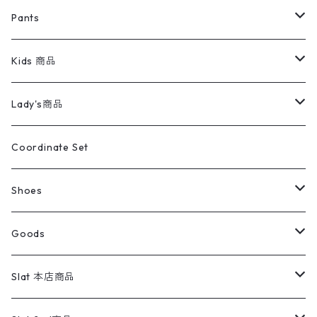
ミリタリージャケット
半袖シャツ
パンツ
Sweat Shirts
デニムジャケット
Tシャツ
Pants
スイングトップ
長袖シャツ
デニムパンツ
REVERSE WEAVE
レディース
Pants
ミリタリージャケット
長袖シャツ
デニムパンツ
Kids 商品
カバーオール
Tシャツ・ロンT
ミリタリーパンツ
アウター
ブランドシャツ
501,505
キッズ
Shirts
スウィングトップ
半袖シャツ
ミリタリーパンツ
Vintage
Lady's商品
アウトドア
ポロシャツ
ワークパンツ
トップス
ストライプシャツ
バギーズデニム
アウター
Tops
ライフスタイル雑貨
Ladies
アウトドアナイロンジャケット
ポロシャツ
チノパンツ
Tops
Tシャツ
Coordinate Set
ウールジャケット
スウェット・トレーナー
コーデュロイパンツ
ボトムス
コーデュロイシャツ
フレアデニム
トップス
Pants
ラグ・ブランケット
ブランド
Sweater
スポーツナイロンジャケット
スウェット・パーカ
イージーパンツ
Pants
ブラウス／シャツ／デザイントップス
Shoes
コート
パーカー
スウェットパンツ
ワンピース
スウェードシャツ
ブラックデニム
ボトムス
ラルフローレン
プリントスウェット
長袖
Goods
ワークジャケット
ベスト
スラックス
ベスト／キャミソール
22cm以下
Goods
ナイロンジャケット
セーター・カーディガン
ジャージパンツ
ウールシャツ
ワンピース
リーバイス
ロゴスウェット
半袖
Military
テーラードジャケット
セーター・カーディガン
ワークパンツ
スウェット
22.5cm
バンダナ
Slat 本店商品
ダウンジャケット・ベスト
スラックス
リネンシャツ
ロンパース
エルエルビーン
無地スウェット
アランセーター