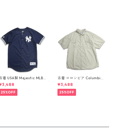
古着 USA製 Majestic MLB
古着 コロンビア Columbia
ニューヨーク・ヤンキース
フィッシング 半袖シャツ グ
¥3,488
¥3,488
デレク ジーター ベースボー
レー ミントグレー 表記：XX
ルシャツ ネイビー 表記：XL
L gd410361n w60802
25%OFF
25%OFF
gd410382n w60805