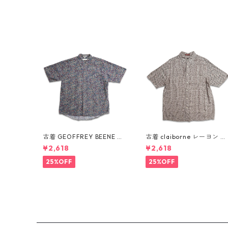
古着 GEOFFREY BEENE 総
古着 claiborne レーヨン 総
柄 ペイズリー柄 レーヨン 半
柄 半袖シャツ ボックスシャ
¥2,618
¥2,618
袖シャツ 表記：L gd4103
ツ 表記：L gd410386n w
87n w60805
60805
25%OFF
25%OFF