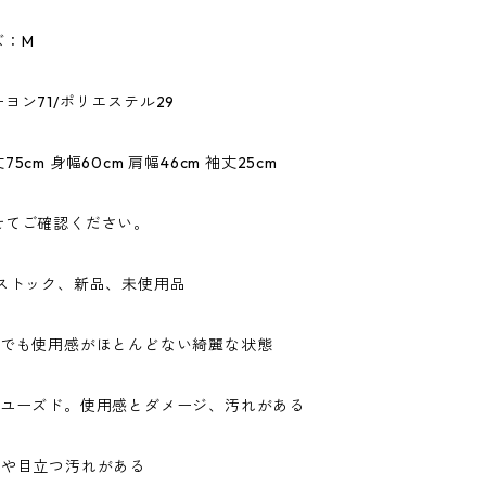
ズ：M
ヨン71/ポリエステル29
5cm 身幅60cm 肩幅46cm 袖丈25cm
せてご確認ください。
ドストック、新品、未使用品
ドでも使用感がほとんどない綺麗な状態
なユーズド。使用感とダメージ、汚れがある
ジや目立つ汚れがある