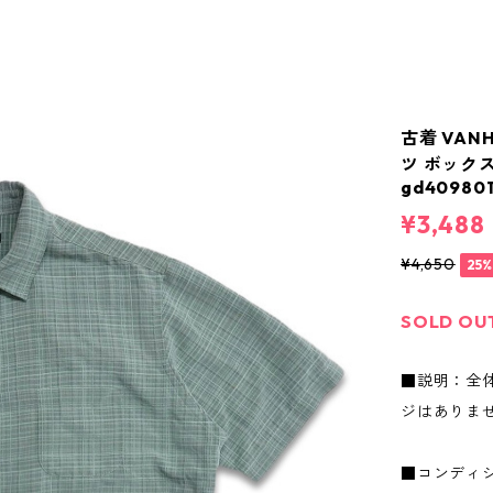
古着 VAN
ツ ボック
gd409801
¥3,488
¥4,650
25
SOLD OU
■説明：全
ジはありま
■コンディ