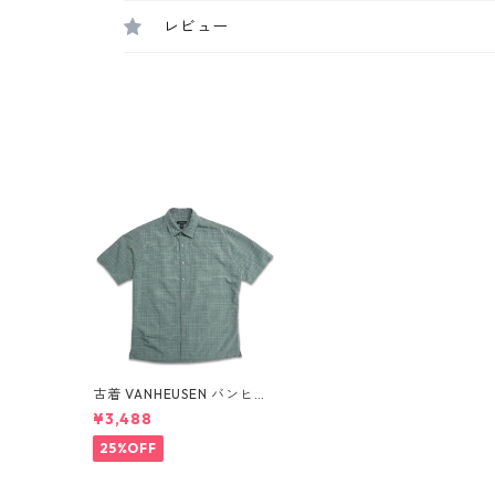
レビュー
古着 VANHEUSEN バンヒュ
ーセン レーヨン 半袖シャツ
¥3,488
ボックスシャツ チェック グ
リーン系 表記：M gd409
25%OFF
801n w60618