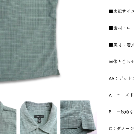
■表記サイ
■素材：レー
■実寸：着丈7
画像と合わ
AA：デッ
A：ユーズ
B：一般的
C：ダメー