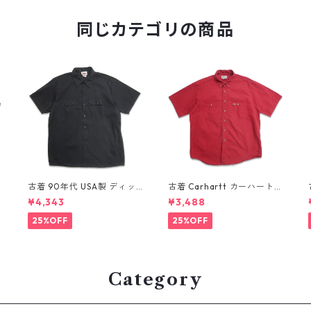
同じカテゴリの商品
古着 90年代 USA製 ディッ
古着 Carhartt カーハート
キーズ Dickies ワークシャ
半袖シャツ ワークシャツ ボ
¥4,343
¥3,488
ツ 半袖シャツ ボックス ブラ
タンダウンシャツ レッド 表
ック 表記：XL gd410372
記：L gd410371n w6080
25%OFF
25%OFF
n w60804
4
Category