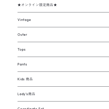
★オンライン限定商品★
ミリタリーデッドストック
Vintage
アウター
Jacket
Outer
デニムジャケット
トップス
Tee
コート
Tops
ミリタリージャケット
半袖シャツ
パンツ
Sweat Shirts
デニムジャケット
Tシャツ
Pants
スイングトップ
長袖シャツ
デニムパンツ
REVERSE WEAVE
レディース
Pants
ミリタリージャケット
長袖シャツ
デニムパンツ
Kids 商品
カバーオール
Tシャツ・ロンT
ミリタリーパンツ
アウター
ブランドシャツ
501,505
キッズ
Shirts
スウィングトップ
半袖シャツ
ミリタリーパンツ
Vintage
Lady's商品
アウトドア
ポロシャツ
ワークパンツ
トップス
ストライプシャツ
バギーズデニム
アウター
Tops
ライフスタイル雑貨
Ladies
アウトドアナイロンジャケット
ポロシャツ
チノパンツ
Tops
Tシャツ
Coordinate Set