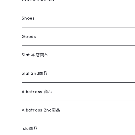
ウールジャケット
スウェット・トレーナー
コーデュロイパンツ
ボトムス
コーデュロイシャツ
フレアデニム
トップス
Pants
ラグ・ブランケット
ブランド
Sweater
スポーツナイロンジャケット
スウェット・パーカ
イージーパンツ
Pants
ブラウス／シャツ／デザイントップス
Shoes
コート
パーカー
スウェットパンツ
ワンピース
スウェードシャツ
ブラックデニム
ボトムス
ラルフローレン
プリントスウェット
長袖
Goods
ワークジャケット
ベスト
スラックス
ベスト／キャミソール
22cm以下
Goods
ナイロンジャケット
セーター・カーディガン
ジャージパンツ
ウールシャツ
ワンピース
リーバイス
ロゴスウェット
半袖
Military
テーラードジャケット
セーター・カーディガン
ワークパンツ
スウェット
22.5cm
バンダナ
Slat 本店商品
ダウンジャケット・ベスト
スラックス
リネンシャツ
ロンパース
エルエルビーン
無地スウェット
アランセーター
ウールジャケット
フリース
コーデュロイパンツ
ニット
23cm
Outer
Slat 2nd商品
ベスト
オーバーオール・つなぎ
柄シャツ
アディダス
キャラスウェット
ウールセーター
ダウンジャケット
オーバーオール・つなぎ
ジャケット
23.5cm
Tee
アウター
Albatross 商品
コーチジャケット
チノパン
ワークシャツ
ナイキ
REVERSE WEAVE
コットン
ハンティングジャケット
レザージャケット
ショーツ
スカート
24cm
Shirts
長袖シャツ
Vintage sweater
Albatross 2nd商品
フリースジャケット・ベスト
ウールパンツ
ミリタリー
チャンピオン
アクリル
アウトドアジャケット
S/S Shirts
アウトドアシャツ
Otherジャケット
Otherパンツ
パンツ(w30以下)
24.5cm
Sweat Shirts
半袖シャツ
Outer
70sアイテム
Isla商品
レザー
ペインターパンツ
ネルシャツ