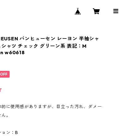
HEUSEN バンヒューセン レーヨン 半袖シャ
スシャツ チェック グリーン系 表記：M
n w60618
%OFF
T
体的に使用感がありますが、目立った汚れ、ダメー
せん。
ション：B