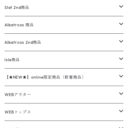
リネンシャツ
ロンパース
エルエルビーン
無地スウェット
アランセーター
ウールジャケット
フリース
コーデュロイパンツ
ニット
23cm
Outer
Slat 2nd商品
ベスト
オーバーオール・つなぎ
柄シャツ
アディダス
キャラスウェット
ウールセーター
ダウンジャケット
オーバーオール・つなぎ
ジャケット
23.5cm
Tee
アウター
Albatross 商品
コーチジャケット
チノパン
ワークシャツ
ナイキ
REVERSE WEAVE
コットン
ハンティングジャケット
レザージャケット
ショーツ
スカート
24cm
Shirts
長袖シャツ
Vintage sweater
Albatross 2nd商品
フリースジャケット・ベスト
ウールパンツ
ミリタリー
チャンピオン
アクリル
アウトドアジャケット
S/S Shirts
アウトドアシャツ
Otherジャケット
Otherパンツ
パンツ(w30以下)
24.5cm
Sweat Shirts
半袖シャツ
Outer
70sアイテム
Isla商品
レザー
ペインターパンツ
ネルシャツ
カーハート
コート
L/S Shirts
ブランドシャツ
REVERSE WEAVE
アウトドアシャツ
Sailing Jacket
ワンピース
25cm
Sweater
スウェット シャツ
Other Tops
Marlboro
2点セットコーデ
【★NEW★】online限定商品（新着商品）
テーラードジャケット
ショートパンツ
ディッキーズ
ライトジャケット
デザインシャツ
ブランドシャツ
Swingtop
長袖
ブランドスウェット
Fleece tops
25.5cm
Fleece
パンツ
Sweat Shirts
GAP
Sweat Shirts
8月NEWアイテム（2026）
WEBアウター
ボアジャケット
イージーパンツ
ウールリッチ
ミリタリージャケット
リネンシャツ
リネンシャツ
Coat
半袖
プリントスウェット
Knit
リーバイス501 505
トップス
その他
26cm
Other Tops
Tシャツ
Hoodie
アウター
Knit
7月NEWアイテム（2026）
ジャケット
WEBトップス
ビンテージ
トミーヒルフィガー
ウールジャケット
コーデユロイシャツ
ハワイアンシャツ
Denim Jacket
ノースリーブ
アウトドアスウェット
Tailored Jacket
スラックス
パンツ
ワークジャケット