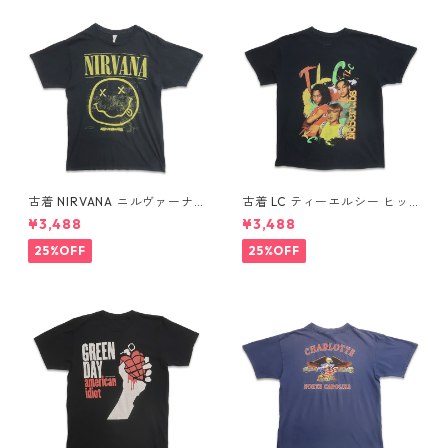
古着 NIRVANA ニルヴァーナ
古着 LC ティーエルシー ヒッ
バンドTシャツ プリントTシャ
プホップ ラップ バンドTシャ
¥3,488
¥3,488
ツ スマイル ブラック 表記：M
ツ プリントTシャツ ブラック
gd410396n w60806
表記：-- gd410370n w608
25%OFF
25%OFF
04