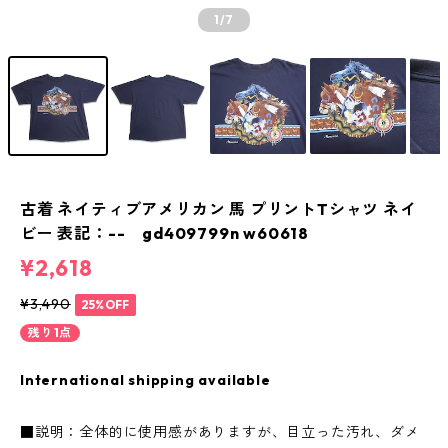
1
/7
古着 ネイティブアメリカン 馬 プリントTシャツ ネイ
ビー 表記：-- gd409799n w60618
¥2,618
¥3,490
25%OFF
残り1点
International shipping available
■説明：全体的に使用感がありますが、目立った汚れ、ダメ