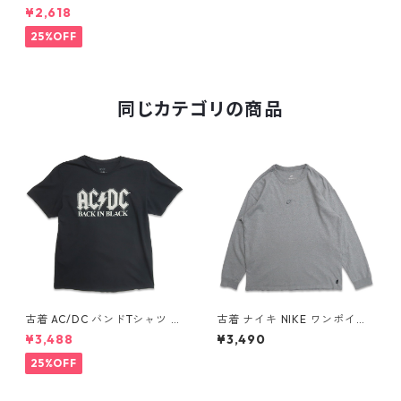
プリントTシャツ ネイビー 表
¥2,618
記：-- gd409799n w60618
25%OFF
同じカテゴリの商品
古着 AC/DC バンドTシャツ バ
古着 ナイキ NIKE ワンポイン
ンT プリントTシャツ ブラック
ト ロングスリーブTシャツ ロ
¥3,488
¥3,490
表記：XL gd410397n w608
ンT 杢グレー 表記：L gd40
06
8811n w60317
25%OFF