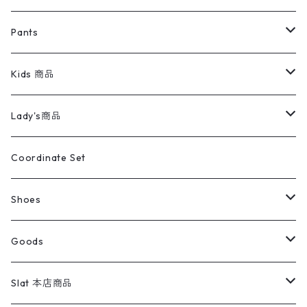
ミリタリージャケット
半袖シャツ
パンツ
Sweat Shirts
デニムジャケット
Tシャツ
Pants
スイングトップ
長袖シャツ
デニムパンツ
REVERSE WEAVE
レディース
Pants
ミリタリージャケット
長袖シャツ
デニムパンツ
Kids 商品
カバーオール
Tシャツ・ロンT
ミリタリーパンツ
アウター
ブランドシャツ
501,505
キッズ
Shirts
スウィングトップ
半袖シャツ
ミリタリーパンツ
Vintage
Lady's商品
アウトドア
ポロシャツ
ワークパンツ
トップス
ストライプシャツ
バギーズデニム
アウター
Tops
ライフスタイル雑貨
Ladies
アウトドアナイロンジャケット
ポロシャツ
チノパンツ
Tops
Tシャツ
Coordinate Set
ウールジャケット
スウェット・トレーナー
コーデュロイパンツ
ボトムス
コーデュロイシャツ
フレアデニム
トップス
Pants
ラグ・ブランケット
ブランド
Sweater
スポーツナイロンジャケット
スウェット・パーカ
イージーパンツ
Pants
ブラウス／シャツ／デザイントップス
Shoes
コート
パーカー
スウェットパンツ
ワンピース
スウェードシャツ
ブラックデニム
ボトムス
ラルフローレン
プリントスウェット
長袖
Goods
ワークジャケット
ベスト
スラックス
ベスト／キャミソール
22cm以下
Goods
ナイロンジャケット
セーター・カーディガン
ジャージパンツ
ウールシャツ
ワンピース
リーバイス
ロゴスウェット
半袖
Military
テーラードジャケット
セーター・カーディガン
ワークパンツ
スウェット
22.5cm
バンダナ
Slat 本店商品
ダウンジャケット・ベスト
スラックス