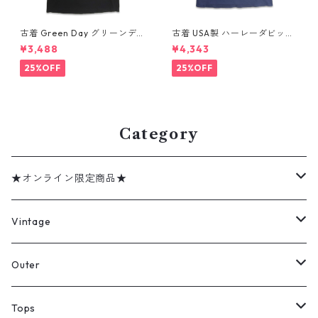
古着 Green Day グリーンデイ
古着 USA製 ハーレーダビッド
バンドTシャツ バンT プリント
ソン HARLEY-DAVIDSON モ
¥3,488
¥4,343
Tシャツ ブラック 表記：--
ーターサイクル プリントTシャ
gd410395n w60806
ツ ネイビー 表記：XL gd41
25%OFF
25%OFF
0407n w60807
Category
★オンライン限定商品★
ミリタリーデッドストック
Vintage
アウター
Jacket
Outer
デニムジャケット
トップス
Tee
コート
Tops