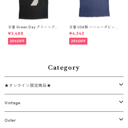
古着 Green Day グリーンデイ
古着 USA製 ハーレーダビッド
バンドTシャツ バンT プリント
ソン HARLEY-DAVIDSON モ
¥3,488
¥4,343
Tシャツ ブラック 表記：--
ーターサイクル プリントTシャ
gd410395n w60806
ツ ネイビー 表記：XL gd41
25%OFF
25%OFF
0407n w60807
Category
★オンライン限定商品★
ミリタリーデッドストック
Vintage
アウター
Jacket
Outer