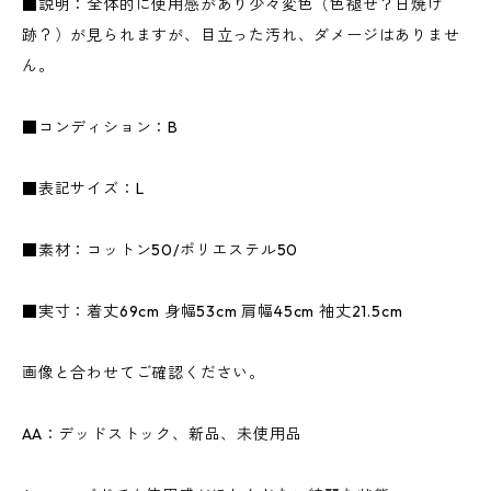
■説明：全体的に使用感があり少々変色（色褪せ？日焼け
跡？）が見られますが、目立った汚れ、ダメージはありませ
ん。
■コンディション：B
■表記サイズ：L
■素材：コットン50/ポリエステル50
■実寸：着丈69cm 身幅53cm 肩幅45cm 袖丈21.5cm
画像と合わせてご確認ください。
AA：デッドストック、新品、未使用品