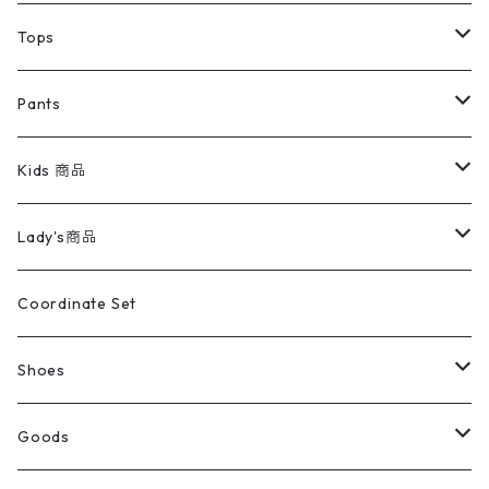
デニムジャケット
トップス
Tee
コート
Tops
ミリタリージャケット
半袖シャツ
パンツ
Sweat Shirts
デニムジャケット
Tシャツ
Pants
スイングトップ
長袖シャツ
デニムパンツ
REVERSE WEAVE
レディース
Pants
ミリタリージャケット
長袖シャツ
デニムパンツ
Kids 商品
カバーオール
Tシャツ・ロンT
ミリタリーパンツ
アウター
ブランドシャツ
501,505
キッズ
Shirts
スウィングトップ
半袖シャツ
ミリタリーパンツ
Vintage
Lady's商品
アウトドア
ポロシャツ
ワークパンツ
トップス
ストライプシャツ
バギーズデニム
アウター
Tops
ライフスタイル雑貨
Ladies
アウトドアナイロンジャケット
ポロシャツ
チノパンツ
Tops
Tシャツ
Coordinate Set
ウールジャケット
スウェット・トレーナー
コーデュロイパンツ
ボトムス
コーデュロイシャツ
フレアデニム
トップス
Pants
ラグ・ブランケット
ブランド
Sweater
スポーツナイロンジャケット
スウェット・パーカ
イージーパンツ
Pants
ブラウス／シャツ／デザイントップス
Shoes
コート
パーカー
スウェットパンツ
ワンピース
スウェードシャツ
ブラックデニム
ボトムス
ラルフローレン
プリントスウェット
長袖
Goods
ワークジャケット
ベスト
スラックス
ベスト／キャミソール
22cm以下
Goods
ナイロンジャケット
セーター・カーディガン
ジャージパンツ
ウールシャツ
ワンピース