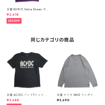
古着 80年代 Velva Sheen ガ
ールスカウト プリントTシャツ
¥2,618
シングルステッチ パープル 表
記：L gd409777n w60617
25%OFF
同じカテゴリの商品
古着 AC/DC バンドTシャツ バ
古着 ナイキ NIKE ワンポイン
ンT プリントTシャツ ブラック
ト ロングスリーブTシャツ ロ
¥3,488
¥3,490
表記：XL gd410397n w608
ンT 杢グレー 表記：L gd40