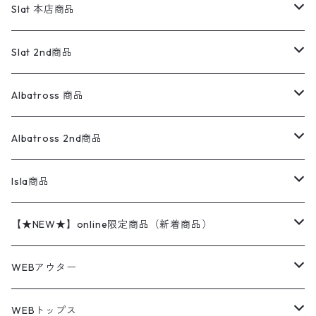
リーバイス
ロゴスウェット
半袖
Military
テーラードジャケット
セーター・カーディガン
ワークパンツ
スウェット
22.5cm
バンダナ
Slat 本店商品
ダウンジャケット・ベスト
スラックス
リネンシャツ
ロンパース
エルエルビーン
無地スウェット
アランセーター
ウールジャケット
フリース
コーデュロイパンツ
ニット
23cm
Outer
Slat 2nd商品
ベスト
オーバーオール・つなぎ
柄シャツ
アディダス
キャラスウェット
ウールセーター
ダウンジャケット
オーバーオール・つなぎ
ジャケット
23.5cm
Tee
アウター
Albatross 商品
コーチジャケット
チノパン
ワークシャツ
ナイキ
REVERSE WEAVE
コットン
ハンティングジャケット
レザージャケット
ショーツ
スカート
24cm
Shirts
長袖シャツ
Vintage sweater
Albatross 2nd商品
フリースジャケット・ベスト
ウールパンツ
ミリタリー
チャンピオン
アクリル
アウトドアジャケット
S/S Shirts
アウトドアシャツ
Otherジャケット
Otherパンツ
パンツ(w30以下)
24.5cm
Sweat Shirts
半袖シャツ
Outer
70sアイテム
Isla商品
レザー
ペインターパンツ
ネルシャツ
カーハート
コート
L/S Shirts
ブランドシャツ
REVERSE WEAVE
アウトドアシャツ
Sailing Jacket
ワンピース
25cm
Sweater
スウェット シャツ
Other Tops
Marlboro
2点セットコーデ
【★NEW★】online限定商品（新着商品）
テーラードジャケット
ショートパンツ
ディッキーズ
ライトジャケット
デザインシャツ
ブランドシャツ
Swingtop
長袖
ブランドスウェット
Fleece tops
25.5cm
Fleece
パンツ
Sweat Shirts
GAP
Sweat Shirts
8月NEWアイテム（2026）
WEBアウター
ボアジャケット
イージーパンツ
ウールリッチ
ミリタリージャケット
リネンシャツ
リネンシャツ
Coat
半袖
プリントスウェット
Knit
リーバイス501 505
トップス
その他
26cm
Other Tops
Tシャツ
Hoodie
アウター
Knit
7月NEWアイテム（2026）
ジャケット
WEBトップス
ビンテージ