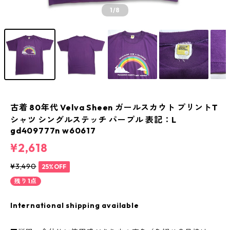
1
/8
古着 80年代 Velva Sheen ガールスカウト プリントT
シャツ シングルステッチ パープル 表記：L
gd409777n w60617
¥2,618
¥3,490
25%OFF
残り1点
International shipping available