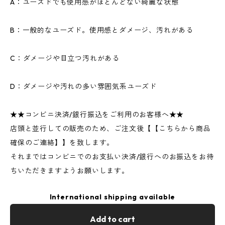
A：ユーズドでも使用感がほとんどない綺麗な状態
B：一般的なユーズド。使用感とダメージ、汚れがある
C：ダメージや目立つ汚れがある
D：ダメージや汚れの多い雰囲気系ユーズド
★★コンビニ決済/銀行振込をご利用のお客様へ★★
店頭と並行しての販売のため、ご注文後【【こちらから商品
確保のご連絡】】を致します。
それまではコンビニでのお支払い決済/銀行へのお振込をお待
ちいただきますようお願いします。
International shipping available
Add to cart