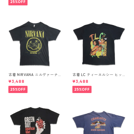
06
8811n w60317
25%OFF
古着 NIRVANA ニルヴァーナ
古着 LC ティーエルシー ヒッ
バンドTシャツ プリントTシャ
プホップ ラップ バンドTシャ
¥3,488
¥3,488
ツ スマイル ブラック 表記：M
ツ プリントTシャツ ブラック
gd410396n w60806
表記：-- gd410370n w608
25%OFF
25%OFF
04