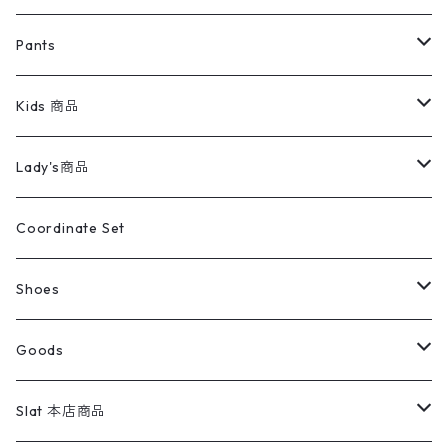
ミリタリージャケット
半袖シャツ
パンツ
Sweat Shirts
デニムジャケット
Tシャツ
Pants
スイングトップ
長袖シャツ
デニムパンツ
REVERSE WEAVE
レディース
Pants
ミリタリージャケット
長袖シャツ
デニムパンツ
Kids 商品
カバーオール
Tシャツ・ロンT
ミリタリーパンツ
アウター
ブランドシャツ
501,505
キッズ
Shirts
スウィングトップ
半袖シャツ
ミリタリーパンツ
Vintage
Lady's商品
アウトドア
ポロシャツ
ワークパンツ
トップス
ストライプシャツ
バギーズデニム
アウター
Tops
ライフスタイル雑貨
Ladies
アウトドアナイロンジャケット
ポロシャツ
チノパンツ
Tops
Tシャツ
Coordinate Set
ウールジャケット
スウェット・トレーナー
コーデュロイパンツ
ボトムス
コーデュロイシャツ
フレアデニム
トップス
Pants
ラグ・ブランケット
ブランド
Sweater
スポーツナイロンジャケット
スウェット・パーカ
イージーパンツ
Pants
ブラウス／シャツ／デザイントップス
Shoes
コート
パーカー
スウェットパンツ
ワンピース
スウェードシャツ
ブラックデニム
ボトムス
ラルフローレン
プリントスウェット
長袖
Goods
ワークジャケット
ベスト
スラックス
ベスト／キャミソール
22cm以下
Goods
ナイロンジャケット
セーター・カーディガン
ジャージパンツ
ウールシャツ
ワンピース
リーバイス
ロゴスウェット
半袖
Military
テーラードジャケット
セーター・カーディガン
ワークパンツ
スウェット
22.5cm
バンダナ
Slat 本店商品
ダウンジャケット・ベスト
スラックス
リネンシャツ