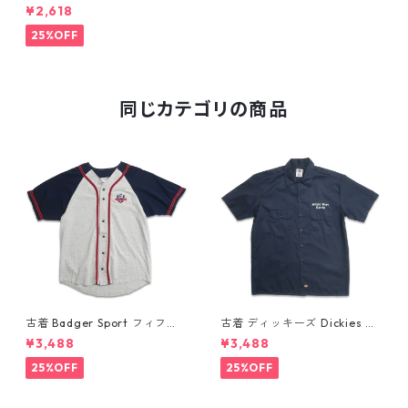
ルカルダン 総柄 レーヨン 半袖
¥2,618
シャツ ボックスシャツ 表記：
XL gd409765n w60616
25%OFF
同じカテゴリの商品
古着 Badger Sport フィフ
古着 ディッキーズ Dickies ワ
ス・サード・フィールド 刺繍
ークシャツ 半袖シャツ ボック
¥3,488
¥3,488
ベースボールシャツ 表記：XL
ス ワンポイント プリント ネイ
gd410427n w60809
ビー 表記：L gd410417n w6
25%OFF
25%OFF
0808