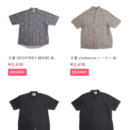
古着 GEOFFREY BEENE 総柄
古着 claiborne レーヨン 総柄
ペイズリー柄 レーヨン 半袖シ
半袖シャツ ボックスシャツ 表
¥2,618
¥2,618
ャツ 表記：L gd410387n w6
記：L gd410386n w60805
0805
25%OFF
25%OFF