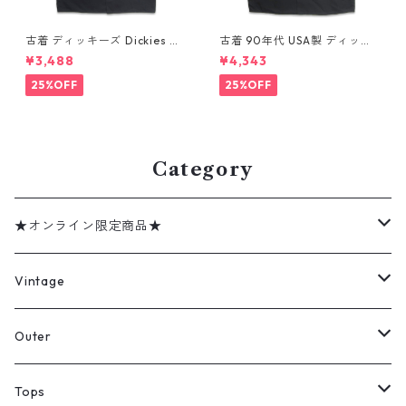
古着 ディッキーズ Dickies ワ
古着 90年代 USA製 ディッキ
ークシャツ 半袖シャツ ボック
ーズ Dickies ワークシャツ 半
¥3,488
¥4,343
ス ブラック 表記：L gd410
袖シャツ ボックス ブラック 表
416n w60808
記：XL gd410372n w6080
25%OFF
25%OFF
4
Category
★オンライン限定商品★
ミリタリーデッドストック
Vintage
アウター
Jacket
Outer
デニムジャケット
トップス
Tee
コート
Tops