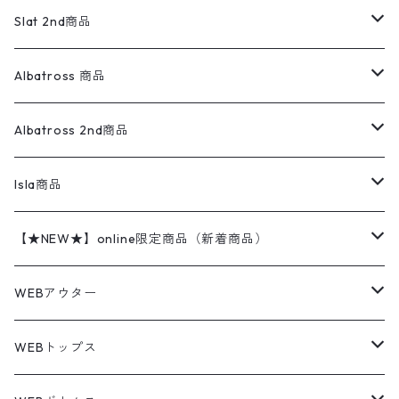
ロンパース
エルエルビーン
無地スウェット
アランセーター
ウールジャケット
フリース
コーデュロイパンツ
ニット
23cm
Outer
Slat 2nd商品
ベスト
オーバーオール・つなぎ
柄シャツ
アディダス
キャラスウェット
ウールセーター
ダウンジャケット
オーバーオール・つなぎ
ジャケット
23.5cm
Tee
アウター
Albatross 商品
コーチジャケット
チノパン
ワークシャツ
ナイキ
REVERSE WEAVE
コットン
ハンティングジャケット
レザージャケット
ショーツ
スカート
24cm
Shirts
長袖シャツ
Vintage sweater
Albatross 2nd商品
フリースジャケット・ベスト
ウールパンツ
ミリタリー
チャンピオン
アクリル
アウトドアジャケット
S/S Shirts
アウトドアシャツ
Otherジャケット
Otherパンツ
パンツ(w30以下)
24.5cm
Sweat Shirts
半袖シャツ
Outer
70sアイテム
Isla商品
レザー
ペインターパンツ
ネルシャツ
カーハート
コート
L/S Shirts
ブランドシャツ
REVERSE WEAVE
アウトドアシャツ
Sailing Jacket
ワンピース
25cm
Sweater
スウェット シャツ
Other Tops
Marlboro
2点セットコーデ
【★NEW★】online限定商品（新着商品）
テーラードジャケット
ショートパンツ
ディッキーズ
ライトジャケット
デザインシャツ
ブランドシャツ
Swingtop
長袖
ブランドスウェット
Fleece tops
25.5cm
Fleece
パンツ
Sweat Shirts
GAP
Sweat Shirts
8月NEWアイテム（2026）
WEBアウター
ボアジャケット
イージーパンツ
ウールリッチ
ミリタリージャケット
リネンシャツ
リネンシャツ
Coat
半袖
プリントスウェット
Knit
リーバイス501 505
トップス
その他
26cm
Other Tops
Tシャツ
Hoodie
アウター
Knit
7月NEWアイテム（2026）
ジャケット
WEBトップス
ビンテージ
トミーヒルフィガー
ウールジャケット
コーデユロイシャツ
ハワイアンシャツ
Denim Jacket
ノースリーブ
アウトドアスウェット
Tailored Jacket
スラックス
パンツ
ワークジャケット
コート
プルオーバー
トップス
ミリタリージャケット