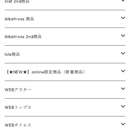
ウールジャケット
フリース
コーデュロイパンツ
ニット
23cm
Outer
Slat 2nd商品
ベスト
オーバーオール・つなぎ
柄シャツ
アディダス
キャラスウェット
ウールセーター
ダウンジャケット
オーバーオール・つなぎ
ジャケット
23.5cm
Tee
アウター
Albatross 商品
コーチジャケット
チノパン
ワークシャツ
ナイキ
REVERSE WEAVE
コットン
ハンティングジャケット
レザージャケット
ショーツ
スカート
24cm
Shirts
長袖シャツ
Vintage sweater
Albatross 2nd商品
フリースジャケット・ベスト
ウールパンツ
ミリタリー
チャンピオン
アクリル
アウトドアジャケット
S/S Shirts
アウトドアシャツ
Otherジャケット
Otherパンツ
パンツ(w30以下)
24.5cm
Sweat Shirts
半袖シャツ
Outer
70sアイテム
Isla商品
レザー
ペインターパンツ
ネルシャツ
カーハート
コート
L/S Shirts
ブランドシャツ
REVERSE WEAVE
アウトドアシャツ
Sailing Jacket
ワンピース
25cm
Sweater
スウェット シャツ
Other Tops
Marlboro
2点セットコーデ
【★NEW★】online限定商品（新着商品）
テーラードジャケット
ショートパンツ
ディッキーズ
ライトジャケット
デザインシャツ
ブランドシャツ
Swingtop
長袖
ブランドスウェット
Fleece tops
25.5cm
Fleece
パンツ
Sweat Shirts
GAP
Sweat Shirts
8月NEWアイテム（2026）
WEBアウター
ボアジャケット
イージーパンツ
ウールリッチ
ミリタリージャケット
リネンシャツ
リネンシャツ
Coat
半袖
プリントスウェット
Knit
リーバイス501 505
トップス
その他
26cm
Other Tops
Tシャツ
Hoodie
アウター
Knit
7月NEWアイテム（2026）
ジャケット
WEBトップス
ビンテージ
トミーヒルフィガー
ウールジャケット
コーデユロイシャツ
ハワイアンシャツ
Denim Jacket
ノースリーブ
アウトドアスウェット
Tailored Jacket
スラックス
パンツ
ワークジャケット
コート
プルオーバー
トップス
ミリタリージャケット
26.5cm
Pants
デッドストック ミリタリー
Tee
フリース
Military
6月NEWアイテム（2026）
コート
Tシャツ
WEBボトムス
その他
ノーティカ