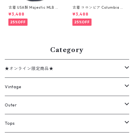
古着 USA製 Majestic MLB ニ
古着 コロンビア Columbia フ
ューヨーク・ヤンキース デレ
ィッシング 半袖シャツ グレー
¥3,488
¥3,488
ク ジーター ベースボールシャ
ミントグレー 表記：XXL gd
ツ ネイビー 表記：XL gd41
410361n w60802
25%OFF
25%OFF
0382n w60805
Category
★オンライン限定商品★
ミリタリーデッドストック
Vintage
アウター
Jacket
Outer
デニムジャケット
トップス
Tee
コート
Tops