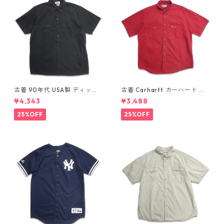
古着 90年代 USA製 ディッキ
古着 Carhartt カーハート 半
ーズ Dickies ワークシャツ 半
袖シャツ ワークシャツ ボタン
¥4,343
¥3,488
袖シャツ ボックス ブラック 表
ダウンシャツ レッド 表記：L
記：XL gd410372n w6080
gd410371n w60804
25%OFF
25%OFF
4