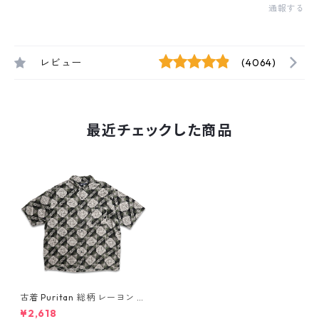
通報する
レビュー
(4064)
最近チェックした商品
古着 Puritan 総柄 レーヨン 半
袖シャツ ボックスシャツ 表
¥2,618
記：L gd409764n w60616