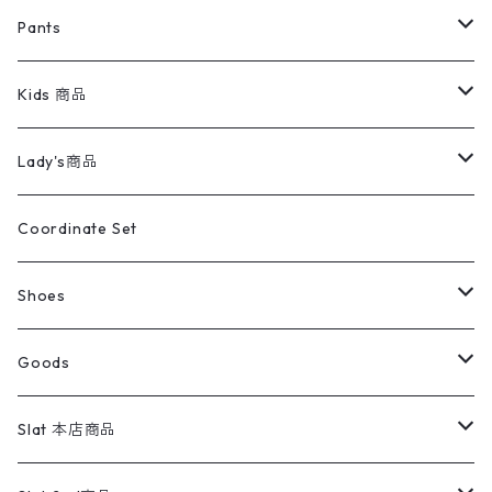
ミリタリージャケット
半袖シャツ
パンツ
Sweat Shirts
デニムジャケット
Tシャツ
Pants
スイングトップ
長袖シャツ
デニムパンツ
REVERSE WEAVE
レディース
Pants
ミリタリージャケット
長袖シャツ
デニムパンツ
Kids 商品
カバーオール
Tシャツ・ロンT
ミリタリーパンツ
アウター
ブランドシャツ
501,505
キッズ
Shirts
スウィングトップ
半袖シャツ
ミリタリーパンツ
Vintage
Lady's商品
アウトドア
ポロシャツ
ワークパンツ
トップス
ストライプシャツ
バギーズデニム
アウター
Tops
ライフスタイル雑貨
Ladies
アウトドアナイロンジャケット
ポロシャツ
チノパンツ
Tops
Tシャツ
Coordinate Set
ウールジャケット
スウェット・トレーナー
コーデュロイパンツ
ボトムス
コーデュロイシャツ
フレアデニム
トップス
Pants
ラグ・ブランケット
ブランド
Sweater
スポーツナイロンジャケット
スウェット・パーカ
イージーパンツ
Pants
ブラウス／シャツ／デザイントップス
Shoes
コート
パーカー
スウェットパンツ
ワンピース
スウェードシャツ
ブラックデニム
ボトムス
ラルフローレン
プリントスウェット
長袖
Goods
ワークジャケット
ベスト
スラックス
ベスト／キャミソール
22cm以下
Goods
ナイロンジャケット
セーター・カーディガン
ジャージパンツ
ウールシャツ
ワンピース
リーバイス
ロゴスウェット
半袖
Military
テーラードジャケット
セーター・カーディガン
ワークパンツ
スウェット
22.5cm
バンダナ
Slat 本店商品
ダウンジャケット・ベスト
スラックス
リネンシャツ
ロンパース
エルエルビーン
無地スウェット
アランセーター