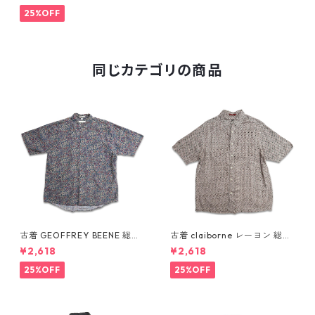
25%OFF
同じカテゴリの商品
古着 GEOFFREY BEENE 総柄
古着 claiborne レーヨン 総柄
ペイズリー柄 レーヨン 半袖シ
半袖シャツ ボックスシャツ 表
¥2,618
¥2,618
ャツ 表記：L gd410387n w6
記：L gd410386n w60805
0805
25%OFF
25%OFF