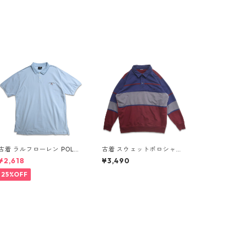
古着 ラルフローレン POLO
古着 スウェットポロシャツ
JEANS CO. RALPH LAUREN
トレーナー ラガーシャツ 長
¥2,618
¥3,490
半袖 ポロシャツ ワンポイン
袖ポロシャツ 裏起毛 表
ト 鹿の子 ライトブルー 表
記：-- gd408588n w6021
25%OFF
記：XL gd410383n w608
9
05