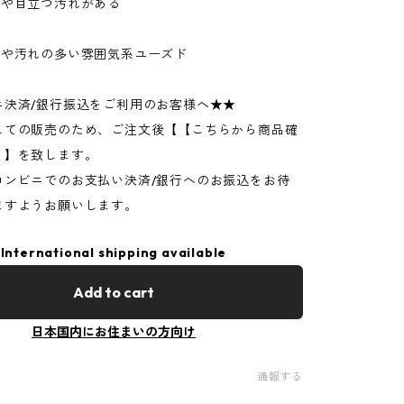
ジや目立つ汚れがある
ジや汚れの多い雰囲気系ユーズド
ニ決済/銀行振込をご利用のお客様へ★★
しての販売のため、ご注文後【【こちらから商品確
】】を致します。
コンビニでのお支払い決済/銀行へのお振込をお待
ますようお願いします。
International shipping available
Add to cart
日本国内にお住まいの方向け
通報する