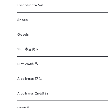
アウトドア
ポロシャツ
ワークパンツ
トップス
ストライプシャツ
バギーズデニム
アウター
Tops
ライフスタイル雑貨
Ladies
アウトドアナイロンジャケット
ポロシャツ
チノパンツ
Tops
Tシャツ
Coordinate Set
ウールジャケット
スウェット・トレーナー
コーデュロイパンツ
ボトムス
コーデュロイシャツ
フレアデニム
トップス
Pants
ラグ・ブランケット
ブランド
Sweater
スポーツナイロンジャケット
スウェット・パーカ
イージーパンツ
Pants
ブラウス／シャツ／デザイントップス
Shoes
コート
パーカー
スウェットパンツ
ワンピース
スウェードシャツ
ブラックデニム
ボトムス
ラルフローレン
プリントスウェット
長袖
Goods
ワークジャケット
ベスト
スラックス
ベスト／キャミソール
22cm以下
Goods
ナイロンジャケット
セーター・カーディガン
ジャージパンツ
ウールシャツ
ワンピース
リーバイス
ロゴスウェット
半袖
Military
テーラードジャケット
セーター・カーディガン
ワークパンツ
スウェット
22.5cm
バンダナ
Slat 本店商品
ダウンジャケット・ベスト
スラックス
リネンシャツ
ロンパース
エルエルビーン
無地スウェット
アランセーター
ウールジャケット
フリース
コーデュロイパンツ
ニット
23cm
Outer
Slat 2nd商品
ベスト
オーバーオール・つなぎ
柄シャツ
アディダス
キャラスウェット
ウールセーター
ダウンジャケット
オーバーオール・つなぎ
ジャケット
23.5cm
Tee
アウター
Albatross 商品
コーチジャケット
チノパン
ワークシャツ
ナイキ
REVERSE WEAVE
コットン
ハンティングジャケット
レザージャケット
ショーツ
スカート
24cm
Shirts
長袖シャツ
Vintage sweater
Albatross 2nd商品
フリースジャケット・ベスト
ウールパンツ
ミリタリー
チャンピオン
アクリル
アウトドアジャケット
S/S Shirts
アウトドアシャツ
Otherジャケット
Otherパンツ
パンツ(w30以下)
24.5cm
Sweat Shirts
半袖シャツ
Outer
70sアイテム