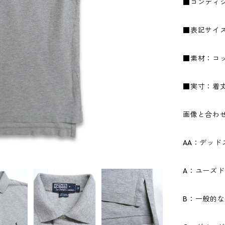
■コンディ
■表記サイ
■素材：コッ
■実寸：着丈7
画像と合わ
AA：デッ
A：ユーズ
B：一般的