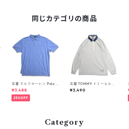
同じカテゴリの商品
R
古着 ラルフローレン Polo R
古着 TOMMY トミーヒルフ
ロ
alph Lauren 半袖 ポロシャ
ィガー 長袖ポロシャツ ネイ
¥3,488
¥3,490
ツ ワンポイント 鹿の子 ライ
ビー 表記：XL gd409055
n
トブルー 表記：XL gd410
n w60410
25%OFF
384n w60805
Category