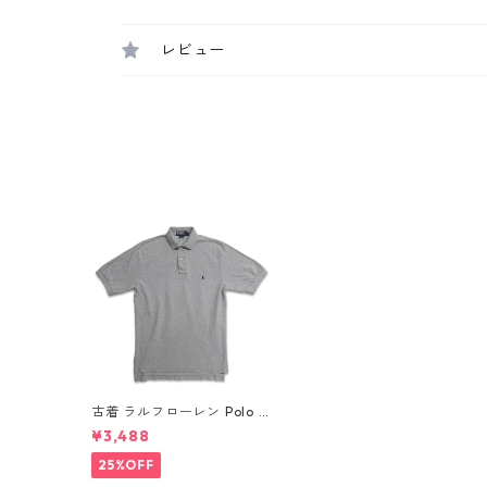
レビュー
古着 ラルフローレン Polo R
alph Lauren 半袖 鹿の子 ポ
¥3,488
ロシャツ ワンポイント グレ
ー 表記：S gd409759n w
25%OFF
60615