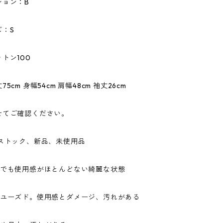
ション：B
ズ：S
トン100
5cm 身幅54cm 肩幅48cm 袖丈26cm
せてご確認ください。
ドストック、新品、未使用品
ドでも使用感がほとんどない綺麗な状態
なユーズド。使用感とダメージ、汚れがある