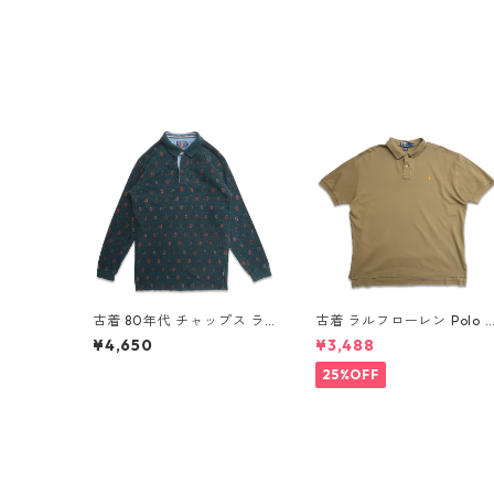
古着 80年代 チャップス ラ
古着 ラルフローレン Polo 
ルフローレン CHAPS RALP
alph Lauren 半袖 天竺 ポ
¥4,650
¥3,488
H LAUREN 総柄 長袖 ポロシ
シャツ ワンポイント ブラウ
ャツ 表記：L gd408851n
ン系 表記：XL gd410385
25%OFF
w60320
w60805