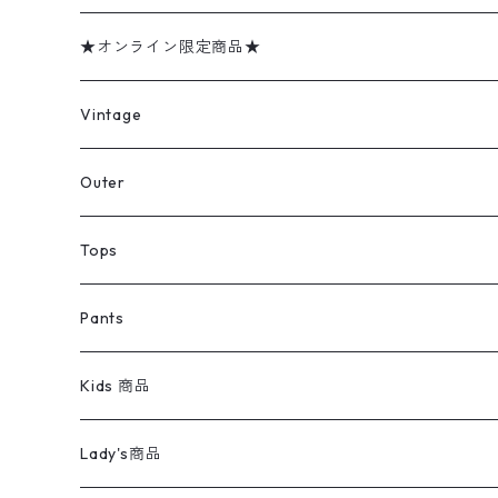
★オンライン限定商品★
ミリタリーデッドストック
Vintage
アウター
Jacket
Outer
デニムジャケット
トップス
Tee
コート
Tops
ミリタリージャケット
半袖シャツ
パンツ
Sweat Shirts
デニムジャケット
Tシャツ
Pants
スイングトップ
長袖シャツ
デニムパンツ
REVERSE WEAVE
レディース
Pants
ミリタリージャケット
長袖シャツ
デニムパンツ
Kids 商品
カバーオール
Tシャツ・ロンT
ミリタリーパンツ
アウター
ブランドシャツ
501,505
キッズ
Shirts
スウィングトップ
半袖シャツ
ミリタリーパンツ
Vintage
Lady's商品