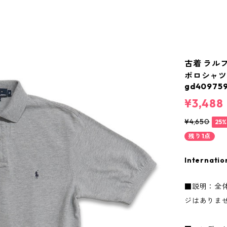
古着 ラルフロ
ポロシャツ
gd409759
¥3,488
¥4,650
25
残り1点
Internatio
■説明：全
ジはありま