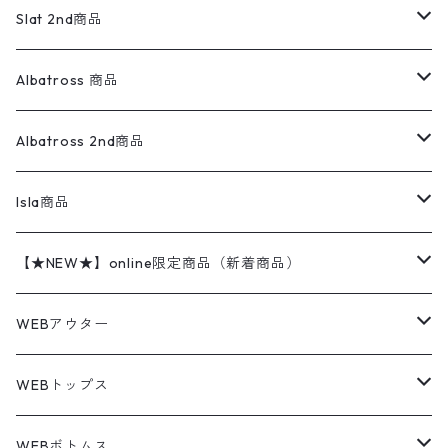
エルエルビーン
無地スウェット
アランセーター
ウールジャケット
フリース
コーデュロイパンツ
ニット
23cm
Outer
Slat 2nd商品
ベスト
オーバーオール・つなぎ
柄シャツ
アディダス
キャラスウェット
ウールセーター
ダウンジャケット
オーバーオール・つなぎ
ジャケット
23.5cm
Tee
アウター
Albatross 商品
コーチジャケット
チノパン
ワークシャツ
ナイキ
REVERSE WEAVE
コットン
ハンティングジャケット
レザージャケット
ショーツ
スカート
24cm
Shirts
長袖シャツ
Vintage sweater
Albatross 2nd商品
フリースジャケット・ベスト
ウールパンツ
ミリタリー
チャンピオン
アクリル
アウトドアジャケット
S/S Shirts
アウトドアシャツ
Otherジャケット
Otherパンツ
パンツ(w30以下)
24.5cm
Sweat Shirts
半袖シャツ
Outer
70sアイテム
Isla商品
レザー
ペインターパンツ
ネルシャツ
カーハート
コート
L/S Shirts
ブランドシャツ
REVERSE WEAVE
アウトドアシャツ
Sailing Jacket
ワンピース
25cm
Sweater
スウェット シャツ
Other Tops
Marlboro
2点セットコーデ
【★NEW★】online限定商品（新着商品）
テーラードジャケット
ショートパンツ
ディッキーズ
ライトジャケット
デザインシャツ
ブランドシャツ
Swingtop
長袖
ブランドスウェット
Fleece tops
25.5cm
Fleece
パンツ
Sweat Shirts
GAP
Sweat Shirts
8月NEWアイテム（2026）
WEBアウター
ボアジャケット
イージーパンツ
ウールリッチ
ミリタリージャケット
リネンシャツ
リネンシャツ
Coat
半袖
プリントスウェット
Knit
リーバイス501 505
トップス
その他
26cm
Other Tops
Tシャツ
Hoodie
アウター
Knit
7月NEWアイテム（2026）
ジャケット
WEBトップス
ビンテージ
トミーヒルフィガー
ウールジャケット
コーデユロイシャツ
ハワイアンシャツ
Denim Jacket
ノースリーブ
アウトドアスウェット
Tailored Jacket
スラックス
パンツ
ワークジャケット
コート
プルオーバー
トップス
ミリタリージャケット
26.5cm
Pants
デッドストック ミリタリー
Tee
フリース
Military
6月NEWアイテム（2026）
コート
Tシャツ
WEBボトムス
その他