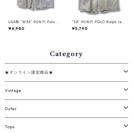
USA製 "W36" 90年代 Polo R
"36" 90年代 POLO Ralph lau
alph Lauren ポロラルフロー
ren ポロラルフローレン TYLE
¥6,980
¥5,790
レン ショーツ シアサッカー ス
R SHORT チノショーツ アイス
トライプ 水色 古着 古着屋 高
グレー 古着 古着屋 高円寺 ビ
円寺 ビンテージ n60729
ンテージ n60729
Category
★オンライン限定商品★
ミリタリーデッドストック
Vintage
アウター
Jacket
Outer
デニムジャケット
トップス
Tee
コート
Tops