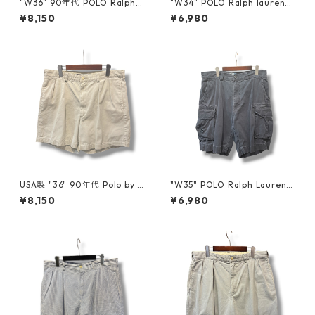
"W36" 90年代 POLO Ralph l
"W34" POLO Ralph lauren
auren ポロラルフローレン チ
ポロラルフローレン カーゴシ
¥8,150
¥6,980
ノショーツ ベージュ 古着 古着
ョーツ ヒッコリー ブルー ホワ
屋 高円寺 ビンテージ n60804
イト 青 白 古着 古着屋 高円寺
ビンテージ n60802
USA製 "36" 90年代 Polo by R
"W35" POLO Ralph Lauren
alph Lauren ポロバイラルフ
ポロラルフローレン カーゴシ
¥8,150
¥6,980
ローレン “ANDREW SHORT”
ョーツ ブルー ネイビー 紺 古
ポロチノ ショートパンツ ハー
着 古着屋 高円寺 ビンテージ n
フパンツ アイボリー 生成色 古
60802
着 古着屋 高円寺 ビンテージ n
60731