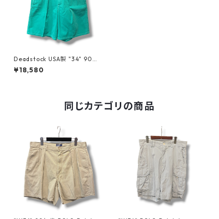
Deadstock USA製 "34" 90年
代 Polo by Ralph Lauren ポ
¥18,580
ロバイラルフローレン ポロチ
ノ ショートパンツ ハーフパン
ツ 初期タグ 緑 グリーン 古着
古着屋 高円寺 ビンテージ n60
615
同じカテゴリの商品