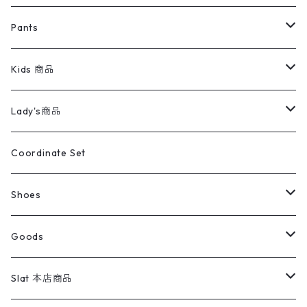
ミリタリージャケット
半袖シャツ
パンツ
Sweat Shirts
デニムジャケット
Tシャツ
Pants
スイングトップ
長袖シャツ
デニムパンツ
REVERSE WEAVE
レディース
Pants
ミリタリージャケット
長袖シャツ
デニムパンツ
Kids 商品
カバーオール
Tシャツ・ロンT
ミリタリーパンツ
アウター
ブランドシャツ
501,505
キッズ
Shirts
スウィングトップ
半袖シャツ
ミリタリーパンツ
Vintage
Lady's商品
アウトドア
ポロシャツ
ワークパンツ
トップス
ストライプシャツ
バギーズデニム
アウター
Tops
ライフスタイル雑貨
Ladies
アウトドアナイロンジャケット
ポロシャツ
チノパンツ
Tops
Tシャツ
Coordinate Set
ウールジャケット
スウェット・トレーナー
コーデュロイパンツ
ボトムス
コーデュロイシャツ
フレアデニム
トップス
Pants
ラグ・ブランケット
ブランド
Sweater
スポーツナイロンジャケット
スウェット・パーカ
イージーパンツ
Pants
ブラウス／シャツ／デザイントップス
Shoes
コート
パーカー
スウェットパンツ
ワンピース
スウェードシャツ
ブラックデニム
ボトムス
ラルフローレン
プリントスウェット
長袖
Goods
ワークジャケット
ベスト
スラックス
ベスト／キャミソール
22cm以下
Goods
ナイロンジャケット
セーター・カーディガン
ジャージパンツ
ウールシャツ
ワンピース
リーバイス
ロゴスウェット
半袖
Military
テーラードジャケット
セーター・カーディガン
ワークパンツ
スウェット
22.5cm
バンダナ
Slat 本店商品
ダウンジャケット・ベスト
スラックス
リネンシャツ
ロンパース