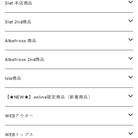
リーバイス
ロゴスウェット
半袖
Military
テーラードジャケット
セーター・カーディガン
ワークパンツ
スウェット
22.5cm
バンダナ
Slat 本店商品
ダウンジャケット・ベスト
スラックス
リネンシャツ
ロンパース
エルエルビーン
無地スウェット
アランセーター
ウールジャケット
フリース
コーデュロイパンツ
ニット
23cm
Outer
Slat 2nd商品
ベスト
オーバーオール・つなぎ
柄シャツ
アディダス
キャラスウェット
ウールセーター
ダウンジャケット
オーバーオール・つなぎ
ジャケット
23.5cm
Tee
アウター
Albatross 商品
コーチジャケット
チノパン
ワークシャツ
ナイキ
REVERSE WEAVE
コットン
ハンティングジャケット
レザージャケット
ショーツ
スカート
24cm
Shirts
長袖シャツ
Vintage sweater
Albatross 2nd商品
フリースジャケット・ベスト
ウールパンツ
ミリタリー
チャンピオン
アクリル
アウトドアジャケット
S/S Shirts
アウトドアシャツ
Otherジャケット
Otherパンツ
パンツ(w30以下)
24.5cm
Sweat Shirts
半袖シャツ
Outer
70sアイテム
Isla商品
レザー
ペインターパンツ
ネルシャツ
カーハート
コート
L/S Shirts
ブランドシャツ
REVERSE WEAVE
アウトドアシャツ
Sailing Jacket
ワンピース
25cm
Sweater
スウェット シャツ
Other Tops
Marlboro
2点セットコーデ
【★NEW★】online限定商品（新着商品）
テーラードジャケット
ショートパンツ
ディッキーズ
ライトジャケット
デザインシャツ
ブランドシャツ
Swingtop
長袖
ブランドスウェット
Fleece tops
25.5cm
Fleece
パンツ
Sweat Shirts
GAP
Sweat Shirts
8月NEWアイテム（2026）
WEBアウター
ボアジャケット
イージーパンツ
ウールリッチ
ミリタリージャケット
リネンシャツ
リネンシャツ
Coat
半袖
プリントスウェット
Knit
リーバイス501 505
トップス
その他
26cm
Other Tops
Tシャツ
Hoodie
アウター
Knit
7月NEWアイテム（2026）
ジャケット
WEBトップス
ビンテージ