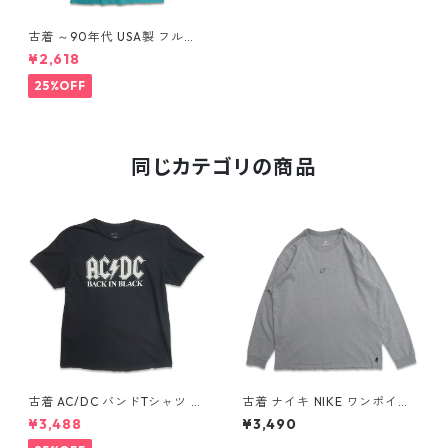
古着 ～90年代 USA製 フルー
ツオブザルーム Atwood Lake
¥2,618
Resort プリントTシャツ シン
グルステッチ ターコイズブル
25%OFF
ー 表記：M gd409729n w6
0612
同じカテゴリの商品
古着 AC/DC バンドTシャツ バ
古着 ナイキ NIKE ワンポイン
ンT プリントTシャツ ブラック
ト ロングスリーブTシャツ ロ
¥3,488
¥3,490
表記：XL gd410397n w608
ンT 杢グレー 表記：L gd40
06
8811n w60317