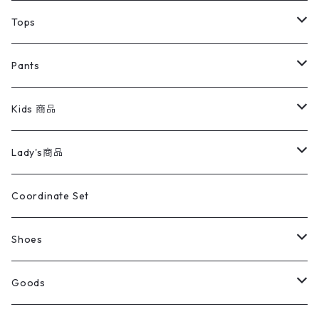
デニムジャケット
トップス
Tee
コート
Tops
ミリタリージャケット
半袖シャツ
パンツ
Sweat Shirts
デニムジャケット
Tシャツ
Pants
スイングトップ
長袖シャツ
デニムパンツ
REVERSE WEAVE
レディース
Pants
ミリタリージャケット
長袖シャツ
デニムパンツ
Kids 商品
カバーオール
Tシャツ・ロンT
ミリタリーパンツ
アウター
ブランドシャツ
501,505
キッズ
Shirts
スウィングトップ
半袖シャツ
ミリタリーパンツ
Vintage
Lady's商品
アウトドア
ポロシャツ
ワークパンツ
トップス
ストライプシャツ
バギーズデニム
アウター
Tops
ライフスタイル雑貨
Ladies
アウトドアナイロンジャケット
ポロシャツ
チノパンツ
Tops
Tシャツ
Coordinate Set
ウールジャケット
スウェット・トレーナー
コーデュロイパンツ
ボトムス
コーデュロイシャツ
フレアデニム
トップス
Pants
ラグ・ブランケット
ブランド
Sweater
スポーツナイロンジャケット
スウェット・パーカ
イージーパンツ
Pants
ブラウス／シャツ／デザイントップス
Shoes
コート
パーカー
スウェットパンツ
ワンピース
スウェードシャツ
ブラックデニム
ボトムス
ラルフローレン
プリントスウェット
長袖
Goods
ワークジャケット
ベスト
スラックス
ベスト／キャミソール
22cm以下
Goods
ナイロンジャケット
セーター・カーディガン
ジャージパンツ
ウールシャツ
ワンピース