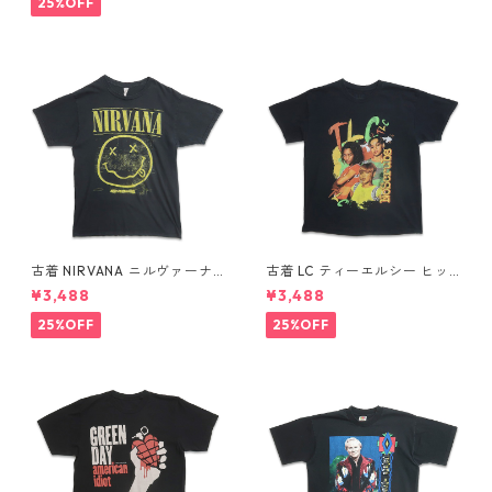
25%OFF
古着 NIRVANA ニルヴァーナ
古着 LC ティーエルシー ヒッ
バンドTシャツ プリントTシャ
プホップ ラップ バンドTシャ
¥3,488
¥3,488
ツ スマイル ブラック 表記：M
ツ プリントTシャツ ブラック
gd410396n w60806
表記：-- gd410370n w608
25%OFF
25%OFF
04