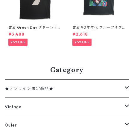
古着 Green Day グリーンデイ
古着 90年年代 フルーツオブ
バンドTシャツ バンT プリント
ザルーム カントリー・ミュー
¥3,488
¥2,618
Tシャツ ブラック 表記：--
ジック George Jones ジョー
gd410395n w60806
ジ・ジョーンズ バンドTシャツ
25%OFF
25%OFF
バンT プリントTシャツ シング
ルステッチ ブラック 表記：XL
gd410394n w60806
Category
★オンライン限定商品★
ミリタリーデッドストック
Vintage
アウター
Jacket
Outer