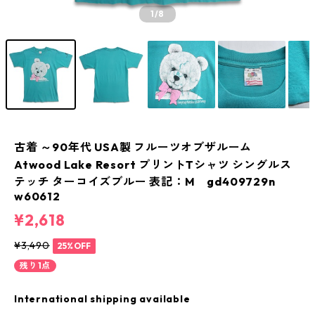
1
/8
古着 ～90年代 USA製 フルーツオブザルーム
Atwood Lake Resort プリントTシャツ シングルス
テッチ ターコイズブルー 表記：M gd409729n
w60612
¥2,618
¥3,490
25%OFF
残り1点
International shipping available