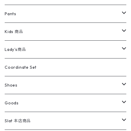
ミリタリージャケット
半袖シャツ
パンツ
Sweat Shirts
デニムジャケット
Tシャツ
Pants
スイングトップ
長袖シャツ
デニムパンツ
REVERSE WEAVE
レディース
Pants
ミリタリージャケット
長袖シャツ
デニムパンツ
Kids 商品
カバーオール
Tシャツ・ロンT
ミリタリーパンツ
アウター
ブランドシャツ
501,505
キッズ
Shirts
スウィングトップ
半袖シャツ
ミリタリーパンツ
Vintage
Lady's商品
アウトドア
ポロシャツ
ワークパンツ
トップス
ストライプシャツ
バギーズデニム
アウター
Tops
ライフスタイル雑貨
Ladies
アウトドアナイロンジャケット
ポロシャツ
チノパンツ
Tops
Tシャツ
Coordinate Set
ウールジャケット
スウェット・トレーナー
コーデュロイパンツ
ボトムス
コーデュロイシャツ
フレアデニム
トップス
Pants
ラグ・ブランケット
ブランド
Sweater
スポーツナイロンジャケット
スウェット・パーカ
イージーパンツ
Pants
ブラウス／シャツ／デザイントップス
Shoes
コート
パーカー
スウェットパンツ
ワンピース
スウェードシャツ
ブラックデニム
ボトムス
ラルフローレン
プリントスウェット
長袖
Goods
ワークジャケット
ベスト
スラックス
ベスト／キャミソール
22cm以下
Goods
ナイロンジャケット
セーター・カーディガン
ジャージパンツ
ウールシャツ
ワンピース
リーバイス
ロゴスウェット
半袖
Military
テーラードジャケット
セーター・カーディガン
ワークパンツ
スウェット
22.5cm
バンダナ
Slat 本店商品
ダウンジャケット・ベスト
スラックス