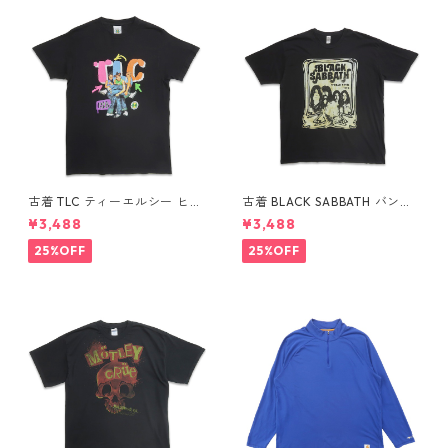
古着 TLC ティーエルシー ヒッ
古着 BLACK SABBATH バンド
プホップ ラップ バンドTシャ
Tシャツ バンT プリントTシャ
¥3,488
¥3,488
ツ プリントTシャツ ブラック
ツ ブラック 表記：XL gd41
表記：M gd410369n w608
0367n w60804
25%OFF
25%OFF
04