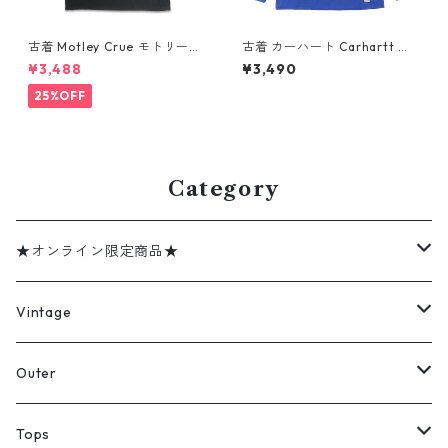
古着 Motley Crue モトリー・
古着 カーハート Carhartt プ
クルー バンドTシャツ プリン
ルオーバー ロングスリーブTシ
¥3,488
¥3,490
トTシャツ ブラック 表記：XL
ャツ ロンT ハーフジップ ブル
gd410368n w60804
ー サイズ表記：XL gd4088
25%OFF
00n w60316
Category
★オンライン限定商品★
ミリタリーデッドストック
Vintage
アウター
Jacket
Outer
デニムジャケット
トップス
Tee
コート
Tops