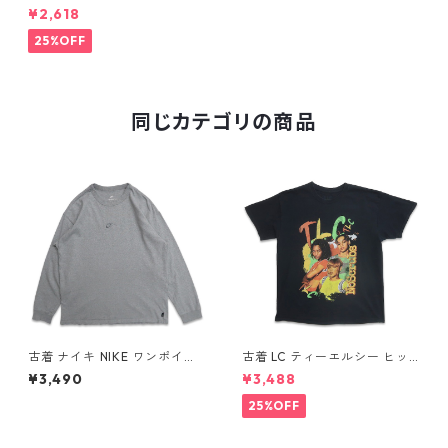
レッジ プリントTシャツ ネイ
¥2,618
ビー 表記：XL gd409727n
w60612
25%OFF
同じカテゴリの商品
古着 ナイキ NIKE ワンポイン
古着 LC ティーエルシー ヒッ
ト ロングスリーブTシャツ ロ
プホップ ラップ バンドTシャ
¥3,490
¥3,488
ンT 杢グレー 表記：L gd40
ツ プリントTシャツ ブラック
8811n w60317
表記：-- gd410370n w608
25%OFF
04