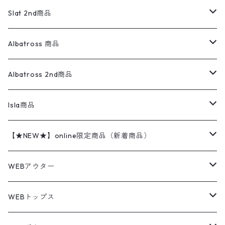
リネンシャツ
ロンパース
エルエルビーン
無地スウェット
アランセーター
ウールジャケット
フリース
コーデュロイパンツ
ニット
23cm
Outer
Slat 2nd商品
ベスト
オーバーオール・つなぎ
柄シャツ
アディダス
キャラスウェット
ウールセーター
ダウンジャケット
オーバーオール・つなぎ
ジャケット
23.5cm
Tee
アウター
Albatross 商品
コーチジャケット
チノパン
ワークシャツ
ナイキ
REVERSE WEAVE
コットン
ハンティングジャケット
レザージャケット
ショーツ
スカート
24cm
Shirts
長袖シャツ
Vintage sweater
Albatross 2nd商品
フリースジャケット・ベスト
ウールパンツ
ミリタリー
チャンピオン
アクリル
アウトドアジャケット
S/S Shirts
アウトドアシャツ
Otherジャケット
Otherパンツ
パンツ(w30以下)
24.5cm
Sweat Shirts
半袖シャツ
Outer
70sアイテム
Isla商品
レザー
ペインターパンツ
ネルシャツ
カーハート
コート
L/S Shirts
ブランドシャツ
REVERSE WEAVE
アウトドアシャツ
Sailing Jacket
ワンピース
25cm
Sweater
スウェット シャツ
Other Tops
Marlboro
2点セットコーデ
【★NEW★】online限定商品（新着商品）
テーラードジャケット
ショートパンツ
ディッキーズ
ライトジャケット
デザインシャツ
ブランドシャツ
Swingtop
長袖
ブランドスウェット
Fleece tops
25.5cm
Fleece
パンツ
Sweat Shirts
GAP
Sweat Shirts
8月NEWアイテム（2026）
WEBアウター
ボアジャケット
イージーパンツ
ウールリッチ
ミリタリージャケット
リネンシャツ
リネンシャツ
Coat
半袖
プリントスウェット
Knit
リーバイス501 505
トップス
その他
26cm
Other Tops
Tシャツ
Hoodie
アウター
Knit
7月NEWアイテム（2026）
ジャケット
WEBトップス
ビンテージ
トミーヒルフィガー
ウールジャケット
コーデユロイシャツ
ハワイアンシャツ
Denim Jacket
ノースリーブ
アウトドアスウェット
Tailored Jacket
スラックス
パンツ
ワークジャケット