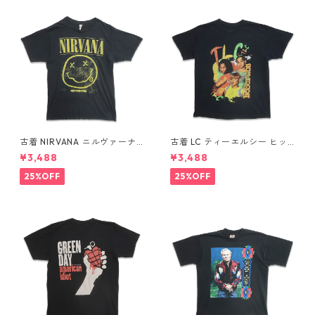
古着 NIRVANA ニルヴァーナ
古着 LC ティーエルシー ヒッ
バンドTシャツ プリントTシャ
プホップ ラップ バンドTシャ
¥3,488
¥3,488
ツ スマイル ブラック 表記：M
ツ プリントTシャツ ブラック
gd410396n w60806
表記：-- gd410370n w608
25%OFF
25%OFF
04