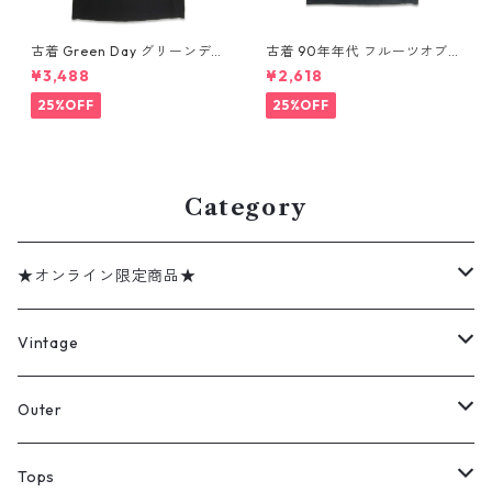
古着 Green Day グリーンデイ
古着 90年年代 フルーツオブ
バンドTシャツ バンT プリント
ザルーム カントリー・ミュー
¥3,488
¥2,618
Tシャツ ブラック 表記：--
ジック George Jones ジョー
gd410395n w60806
ジ・ジョーンズ バンドTシャツ
25%OFF
25%OFF
バンT プリントTシャツ シング
ルステッチ ブラック 表記：XL
gd410394n w60806
Category
★オンライン限定商品★
ミリタリーデッドストック
Vintage
アウター
Jacket
Outer
デニムジャケット
トップス
Tee
コート
Tops