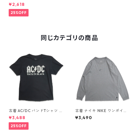
ージ プリントTシャツ ネイビ
¥2,618
ー 表記：XL gd409718n w6
0611
25%OFF
同じカテゴリの商品
古着 AC/DC バンドTシャツ バ
古着 ナイキ NIKE ワンポイン
ンT プリントTシャツ ブラック
ト ロングスリーブTシャツ ロ
¥3,488
¥3,490
表記：XL gd410397n w608
ンT 杢グレー 表記：L gd40
06
8811n w60317
25%OFF