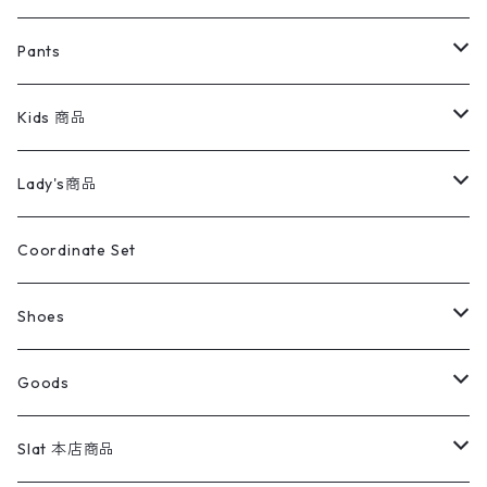
ミリタリージャケット
半袖シャツ
パンツ
Sweat Shirts
デニムジャケット
Tシャツ
Pants
スイングトップ
長袖シャツ
デニムパンツ
REVERSE WEAVE
レディース
Pants
ミリタリージャケット
長袖シャツ
デニムパンツ
Kids 商品
カバーオール
Tシャツ・ロンT
ミリタリーパンツ
アウター
ブランドシャツ
501,505
キッズ
Shirts
スウィングトップ
半袖シャツ
ミリタリーパンツ
Vintage
Lady's商品
アウトドア
ポロシャツ
ワークパンツ
トップス
ストライプシャツ
バギーズデニム
アウター
Tops
ライフスタイル雑貨
Ladies
アウトドアナイロンジャケット
ポロシャツ
チノパンツ
Tops
Tシャツ
Coordinate Set
ウールジャケット
スウェット・トレーナー
コーデュロイパンツ
ボトムス
コーデュロイシャツ
フレアデニム
トップス
Pants
ラグ・ブランケット
ブランド
Sweater
スポーツナイロンジャケット
スウェット・パーカ
イージーパンツ
Pants
ブラウス／シャツ／デザイントップス
Shoes
コート
パーカー
スウェットパンツ
ワンピース
スウェードシャツ
ブラックデニム
ボトムス
ラルフローレン
プリントスウェット
長袖
Goods
ワークジャケット
ベスト
スラックス
ベスト／キャミソール
22cm以下
Goods
ナイロンジャケット
セーター・カーディガン
ジャージパンツ
ウールシャツ
ワンピース
リーバイス
ロゴスウェット
半袖
Military
テーラードジャケット
セーター・カーディガン
ワークパンツ
スウェット
22.5cm
バンダナ
Slat 本店商品
ダウンジャケット・ベスト
スラックス