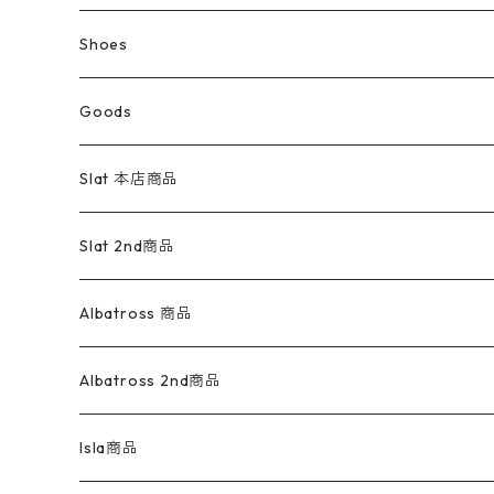
ウールジャケット
スウェット・トレーナー
コーデュロイパンツ
ボトムス
コーデュロイシャツ
フレアデニム
トップス
Pants
ラグ・ブランケット
ブランド
Sweater
スポーツナイロンジャケット
スウェット・パーカ
イージーパンツ
Pants
ブラウス／シャツ／デザイントップス
Shoes
コート
パーカー
スウェットパンツ
ワンピース
スウェードシャツ
ブラックデニム
ボトムス
ラルフローレン
プリントスウェット
長袖
Goods
ワークジャケット
ベスト
スラックス
ベスト／キャミソール
22cm以下
Goods
ナイロンジャケット
セーター・カーディガン
ジャージパンツ
ウールシャツ
ワンピース
リーバイス
ロゴスウェット
半袖
Military
テーラードジャケット
セーター・カーディガン
ワークパンツ
スウェット
22.5cm
バンダナ
Slat 本店商品
ダウンジャケット・ベスト
スラックス
リネンシャツ
ロンパース
エルエルビーン
無地スウェット
アランセーター
ウールジャケット
フリース
コーデュロイパンツ
ニット
23cm
Outer
Slat 2nd商品
ベスト
オーバーオール・つなぎ
柄シャツ
アディダス
キャラスウェット
ウールセーター
ダウンジャケット
オーバーオール・つなぎ
ジャケット
23.5cm
Tee
アウター
Albatross 商品
コーチジャケット
チノパン
ワークシャツ
ナイキ
REVERSE WEAVE
コットン
ハンティングジャケット
レザージャケット
ショーツ
スカート
24cm
Shirts
長袖シャツ
Vintage sweater
Albatross 2nd商品
フリースジャケット・ベスト
ウールパンツ
ミリタリー
チャンピオン
アクリル
アウトドアジャケット
S/S Shirts
アウトドアシャツ
Otherジャケット
Otherパンツ
パンツ(w30以下)
24.5cm
Sweat Shirts
半袖シャツ
Outer
70sアイテム
Isla商品
レザー
ペインターパンツ
ネルシャツ
カーハート