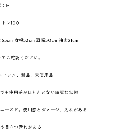
ズ：M
トン100
5cm 身幅53cm 肩幅50cm 袖丈21cm
せてご確認ください。
ドストック、新品、未使用品
ドでも使用感がほとんどない綺麗な状態
なユーズド。使用感とダメージ、汚れがある
ジや目立つ汚れがある