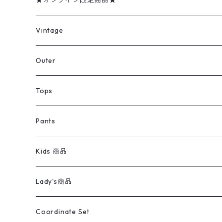
★オンライン限定商品★
ミリタリーデッドストック
Vintage
アウター
Jacket
Outer
デニムジャケット
トップス
Tee
コート
Tops
ミリタリージャケット
半袖シャツ
パンツ
Sweat Shirts
デニムジャケット
Tシャツ
Pants
スイングトップ
長袖シャツ
デニムパンツ
REVERSE WEAVE
レディース
Pants
ミリタリージャケット
長袖シャツ
デニムパンツ
Kids 商品
カバーオール
Tシャツ・ロンT
ミリタリーパンツ
アウター
ブランドシャツ
501,505
キッズ
Shirts
スウィングトップ
半袖シャツ
ミリタリーパンツ
Vintage
Lady's商品
アウトドア
ポロシャツ
ワークパンツ
トップス
ストライプシャツ
バギーズデニム
アウター
Tops
ライフスタイル雑貨
Ladies
アウトドアナイロンジャケット
ポロシャツ
チノパンツ
Tops
Tシャツ
Coordinate Set