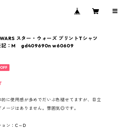
RWARS スター・ウォーズ プリントTシャツ
記：M gd409690n w60609
%OFF
T
体的に使用感が多めでだいぶ色褪せてますが、目立
ダメージはありません。雰囲気◎です。
ション：C～D