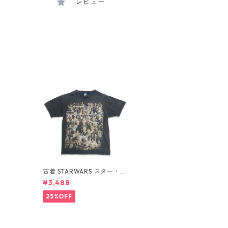
レビュー
古着 STARWARS スター・ウ
ォーズ プリントTシャツ ブ
¥3,488
ラック 表記：M gd40969
0n w60609
25%OFF