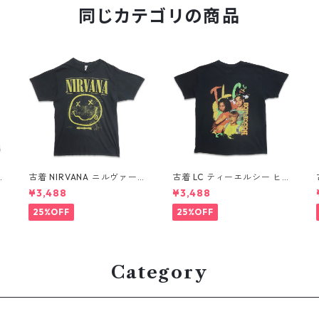
同じカテゴリの商品
古着 NIRVANA ニルヴァーナ
古着 LC ティーエルシー ヒ
ツ
バンドTシャツ プリントTシ
ップホップ ラップ バンドT
¥3,488
¥3,488
ャツ スマイル ブラック 表
シャツ プリントTシャツ ブ
記：M gd410396n w608
ラック 表記：-- gd41037
25%OFF
25%OFF
06
0n w60804
Category