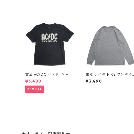
古着 AC/DC バンドTシャツ
古着 ナイキ NIKE ワンポイ
バンT プリントTシャツ ブラ
ント ロングスリーブTシャ
¥3,488
¥3,490
ック 表記：XL gd410397
ロンT 杢グレー 表記：L g
n w60806
d408811n w60317
25%OFF