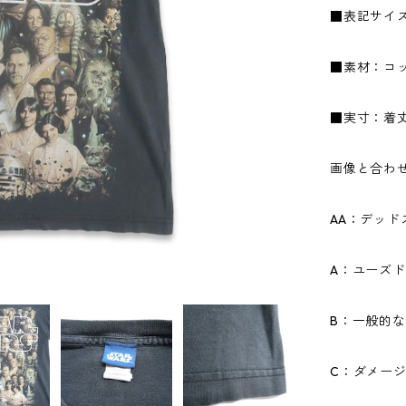
■表記サイ
■素材：コッ
■実寸：着丈6
画像と合わ
AA：デッ
A：ユーズ
B：一般的
C：ダメー