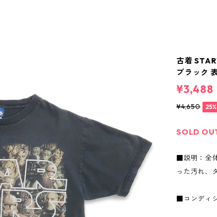
古着 STA
ブラック 表
¥3,488
¥4,650
25
SOLD OU
■説明：全
った汚れ、
■コンディ