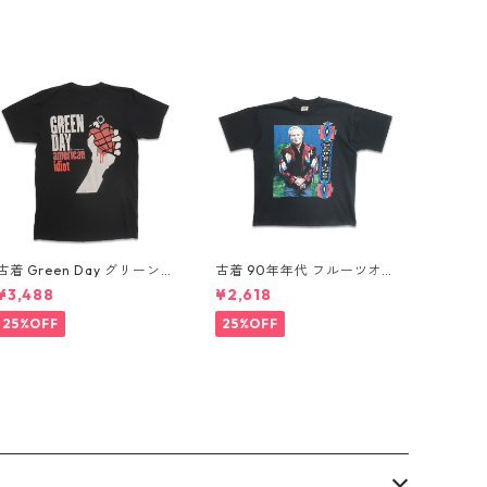
古着 Green Day グリーンデ
古着 90年年代 フルーツオブ
イ バンドTシャツ バンT プ
ザルーム カントリー・ミュ
¥3,488
¥2,618
リントTシャツ ブラック 表
ージック George Jones ジ
記：-- gd410395n w608
ョージ・ジョーンズ バンドT
25%OFF
25%OFF
06
シャツ バンT プリントTシャ
ツ シングルステッチ ブラッ
ク 表記：XL gd410394n
w60806