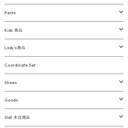
ミリタリージャケット
半袖シャツ
パンツ
Sweat Shirts
デニムジャケット
Tシャツ
Pants
スイングトップ
長袖シャツ
デニムパンツ
REVERSE WEAVE
レディース
Pants
ミリタリージャケット
長袖シャツ
デニムパンツ
Kids 商品
カバーオール
Tシャツ・ロンT
ミリタリーパンツ
アウター
ブランドシャツ
501,505
キッズ
Shirts
スウィングトップ
半袖シャツ
ミリタリーパンツ
Vintage
Lady's商品
アウトドア
ポロシャツ
ワークパンツ
トップス
ストライプシャツ
バギーズデニム
アウター
Tops
ライフスタイル雑貨
Ladies
アウトドアナイロンジャケット
ポロシャツ
チノパンツ
Tops
Tシャツ
Coordinate Set
ウールジャケット
スウェット・トレーナー
コーデュロイパンツ
ボトムス
コーデュロイシャツ
フレアデニム
トップス
Pants
ラグ・ブランケット
ブランド
Sweater
スポーツナイロンジャケット
スウェット・パーカ
イージーパンツ
Pants
ブラウス／シャツ／デザイントップス
Shoes
コート
パーカー
スウェットパンツ
ワンピース
スウェードシャツ
ブラックデニム
ボトムス
ラルフローレン
プリントスウェット
長袖
Goods
ワークジャケット
ベスト
スラックス
ベスト／キャミソール
22cm以下
Goods
ナイロンジャケット
セーター・カーディガン
ジャージパンツ
ウールシャツ
ワンピース
リーバイス
ロゴスウェット
半袖
Military
テーラードジャケット
セーター・カーディガン
ワークパンツ
スウェット
22.5cm
バンダナ
Slat 本店商品
ダウンジャケット・ベスト
スラックス
リネンシャツ