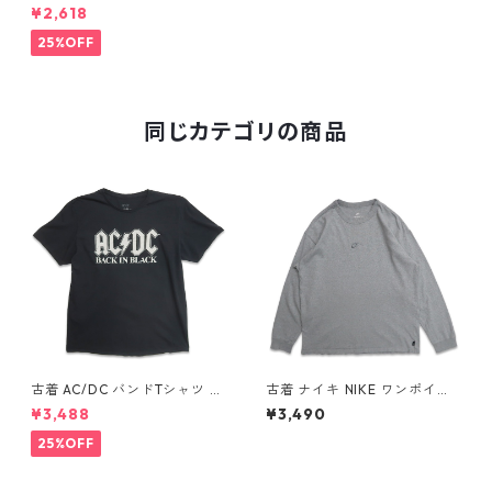
ールド アメコミ プリントTシ
¥2,618
ャツ ブラック 表記：2XL gd
409688n w60609
25%OFF
同じカテゴリの商品
古着 AC/DC バンドTシャツ バ
古着 ナイキ NIKE ワンポイン
ンT プリントTシャツ ブラック
ト ロングスリーブTシャツ ロ
¥3,488
¥3,490
表記：XL gd410397n w608
ンT 杢グレー 表記：L gd40
06
8811n w60317
25%OFF