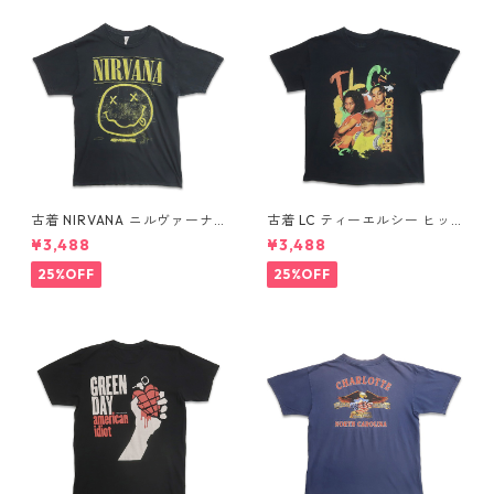
古着 NIRVANA ニルヴァーナ
古着 LC ティーエルシー ヒッ
バンドTシャツ プリントTシャ
プホップ ラップ バンドTシャ
¥3,488
¥3,488
ツ スマイル ブラック 表記：M
ツ プリントTシャツ ブラック
gd410396n w60806
表記：-- gd410370n w608
25%OFF
25%OFF
04