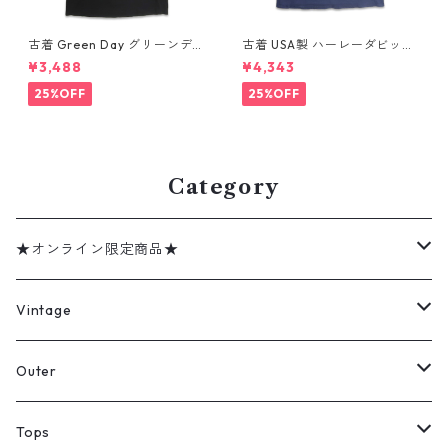
古着 Green Day グリーンデイ
古着 USA製 ハーレーダビッド
バンドTシャツ バンT プリント
ソン HARLEY-DAVIDSON モ
¥3,488
¥4,343
Tシャツ ブラック 表記：--
ーターサイクル プリントTシャ
gd410395n w60806
ツ ネイビー 表記：XL gd41
25%OFF
25%OFF
0407n w60807
Category
★オンライン限定商品★
ミリタリーデッドストック
Vintage
アウター
Jacket
Outer
デニムジャケット
トップス
Tee
コート
Tops