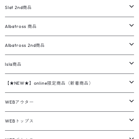
ロンパース
エルエルビーン
無地スウェット
アランセーター
ウールジャケット
フリース
コーデュロイパンツ
ニット
23cm
Outer
Slat 2nd商品
ベスト
オーバーオール・つなぎ
柄シャツ
アディダス
キャラスウェット
ウールセーター
ダウンジャケット
オーバーオール・つなぎ
ジャケット
23.5cm
Tee
アウター
Albatross 商品
コーチジャケット
チノパン
ワークシャツ
ナイキ
REVERSE WEAVE
コットン
ハンティングジャケット
レザージャケット
ショーツ
スカート
24cm
Shirts
長袖シャツ
Vintage sweater
Albatross 2nd商品
フリースジャケット・ベスト
ウールパンツ
ミリタリー
チャンピオン
アクリル
アウトドアジャケット
S/S Shirts
アウトドアシャツ
Otherジャケット
Otherパンツ
パンツ(w30以下)
24.5cm
Sweat Shirts
半袖シャツ
Outer
70sアイテム
Isla商品
レザー
ペインターパンツ
ネルシャツ
カーハート
コート
L/S Shirts
ブランドシャツ
REVERSE WEAVE
アウトドアシャツ
Sailing Jacket
ワンピース
25cm
Sweater
スウェット シャツ
Other Tops
Marlboro
2点セットコーデ
【★NEW★】online限定商品（新着商品）
テーラードジャケット
ショートパンツ
ディッキーズ
ライトジャケット
デザインシャツ
ブランドシャツ
Swingtop
長袖
ブランドスウェット
Fleece tops
25.5cm
Fleece
パンツ
Sweat Shirts
GAP
Sweat Shirts
8月NEWアイテム（2026）
WEBアウター
ボアジャケット
イージーパンツ
ウールリッチ
ミリタリージャケット
リネンシャツ
リネンシャツ
Coat
半袖
プリントスウェット
Knit
リーバイス501 505
トップス
その他
26cm
Other Tops
Tシャツ
Hoodie
アウター
Knit
7月NEWアイテム（2026）
ジャケット
WEBトップス
ビンテージ
トミーヒルフィガー
ウールジャケット
コーデユロイシャツ
ハワイアンシャツ
Denim Jacket
ノースリーブ
アウトドアスウェット
Tailored Jacket
スラックス
パンツ
ワークジャケット
コート
プルオーバー
トップス
ミリタリージャケット