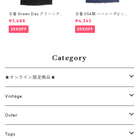
古着 Green Day グリーンデイ
古着 USA製 ハーレーダビッド
バンドTシャツ バンT プリント
ソン HARLEY-DAVIDSON モ
¥3,488
¥4,343
Tシャツ ブラック 表記：--
ーターサイクル プリントTシャ
gd410395n w60806
ツ ネイビー 表記：XL gd41
25%OFF
25%OFF
0407n w60807
Category
★オンライン限定商品★
ミリタリーデッドストック
Vintage
アウター
Jacket
Outer
デニムジャケット
トップス
Tee
コート
Tops