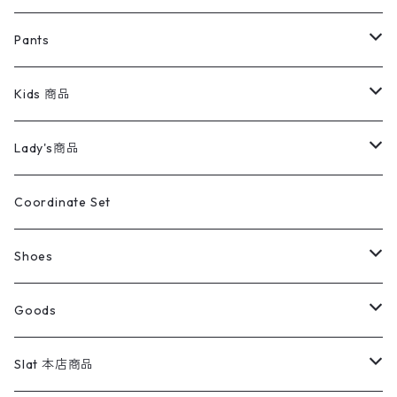
ミリタリージャケット
半袖シャツ
パンツ
Sweat Shirts
デニムジャケット
Tシャツ
Pants
スイングトップ
長袖シャツ
デニムパンツ
REVERSE WEAVE
レディース
Pants
ミリタリージャケット
長袖シャツ
デニムパンツ
Kids 商品
カバーオール
Tシャツ・ロンT
ミリタリーパンツ
アウター
ブランドシャツ
501,505
キッズ
Shirts
スウィングトップ
半袖シャツ
ミリタリーパンツ
Vintage
Lady's商品
アウトドア
ポロシャツ
ワークパンツ
トップス
ストライプシャツ
バギーズデニム
アウター
Tops
ライフスタイル雑貨
Ladies
アウトドアナイロンジャケット
ポロシャツ
チノパンツ
Tops
Tシャツ
Coordinate Set
ウールジャケット
スウェット・トレーナー
コーデュロイパンツ
ボトムス
コーデュロイシャツ
フレアデニム
トップス
Pants
ラグ・ブランケット
ブランド
Sweater
スポーツナイロンジャケット
スウェット・パーカ
イージーパンツ
Pants
ブラウス／シャツ／デザイントップス
Shoes
コート
パーカー
スウェットパンツ
ワンピース
スウェードシャツ
ブラックデニム
ボトムス
ラルフローレン
プリントスウェット
長袖
Goods
ワークジャケット
ベスト
スラックス
ベスト／キャミソール
22cm以下
Goods
ナイロンジャケット
セーター・カーディガン
ジャージパンツ
ウールシャツ
ワンピース
リーバイス
ロゴスウェット
半袖
Military
テーラードジャケット
セーター・カーディガン
ワークパンツ
スウェット
22.5cm
バンダナ
Slat 本店商品
ダウンジャケット・ベスト
スラックス
リネンシャツ