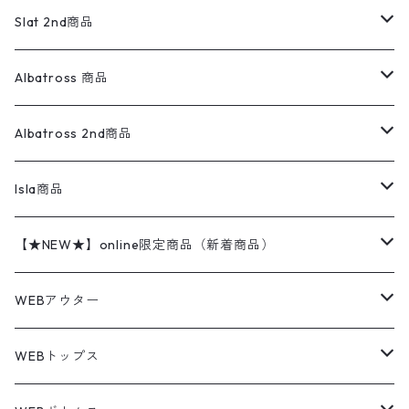
ロンパース
エルエルビーン
無地スウェット
アランセーター
ウールジャケット
フリース
コーデュロイパンツ
ニット
23cm
Outer
Slat 2nd商品
ベスト
オーバーオール・つなぎ
柄シャツ
アディダス
キャラスウェット
ウールセーター
ダウンジャケット
オーバーオール・つなぎ
ジャケット
23.5cm
Tee
アウター
Albatross 商品
コーチジャケット
チノパン
ワークシャツ
ナイキ
REVERSE WEAVE
コットン
ハンティングジャケット
レザージャケット
ショーツ
スカート
24cm
Shirts
長袖シャツ
Vintage sweater
Albatross 2nd商品
フリースジャケット・ベスト
ウールパンツ
ミリタリー
チャンピオン
アクリル
アウトドアジャケット
S/S Shirts
アウトドアシャツ
Otherジャケット
Otherパンツ
パンツ(w30以下)
24.5cm
Sweat Shirts
半袖シャツ
Outer
70sアイテム
Isla商品
レザー
ペインターパンツ
ネルシャツ
カーハート
コート
L/S Shirts
ブランドシャツ
REVERSE WEAVE
アウトドアシャツ
Sailing Jacket
ワンピース
25cm
Sweater
スウェット シャツ
Other Tops
Marlboro
2点セットコーデ
【★NEW★】online限定商品（新着商品）
テーラードジャケット
ショートパンツ
ディッキーズ
ライトジャケット
デザインシャツ
ブランドシャツ
Swingtop
長袖
ブランドスウェット
Fleece tops
25.5cm
Fleece
パンツ
Sweat Shirts
GAP
Sweat Shirts
8月NEWアイテム（2026）
WEBアウター
ボアジャケット
イージーパンツ
ウールリッチ
ミリタリージャケット
リネンシャツ
リネンシャツ
Coat
半袖
プリントスウェット
Knit
リーバイス501 505
トップス
その他
26cm
Other Tops
Tシャツ
Hoodie
アウター
Knit
7月NEWアイテム（2026）
ジャケット
WEBトップス
ビンテージ
トミーヒルフィガー
ウールジャケット
コーデユロイシャツ
ハワイアンシャツ
Denim Jacket
ノースリーブ
アウトドアスウェット
Tailored Jacket
スラックス
パンツ
ワークジャケット
コート
プルオーバー
トップス
ミリタリージャケット