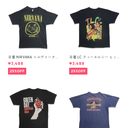
古着 NIRVANA ニルヴァーナ
古着 LC ティーエルシー ヒッ
バンドTシャツ プリントTシャ
プホップ ラップ バンドTシャ
¥3,488
¥3,488
ツ スマイル ブラック 表記：M
ツ プリントTシャツ ブラック
gd410396n w60806
表記：-- gd410370n w608
25%OFF
25%OFF
04