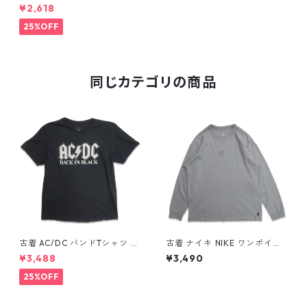
HE FOUNDERS FOUNDED 19
¥2,618
72 プリントTシャツ イエロー
表記：2XL gd409687n w60
25%OFF
609
同じカテゴリの商品
古着 AC/DC バンドTシャツ バ
古着 ナイキ NIKE ワンポイン
ンT プリントTシャツ ブラック
ト ロングスリーブTシャツ ロ
¥3,488
¥3,490
表記：XL gd410397n w608
ンT 杢グレー 表記：L gd40
06
8811n w60317
25%OFF